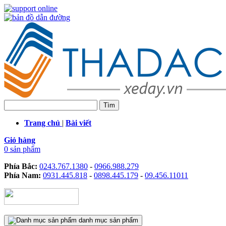
Trang chủ
|
Bài viết
Giỏ hàng
0 sản phẩm
Phía Bắc:
0243.767.1380
-
0966.988.279
Phía Nam:
0931.445.818
-
0898.445.179
-
09.456.11011
danh mục sản phẩm