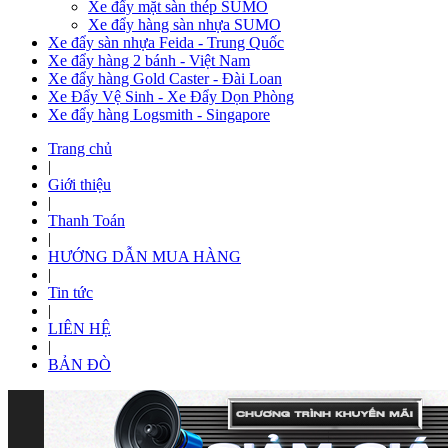
Xe đẩy mặt sàn thép SUMO
Xe đẩy hàng sàn nhựa SUMO
Xe đẩy sàn nhựa Feida - Trung Quốc
Xe đẩy hàng 2 bánh - Việt Nam
Xe đẩy hàng Gold Caster - Đài Loan
Xe Đẩy Vệ Sinh - Xe Đẩy Dọn Phòng
Xe đẩy hàng Logsmith - Singapore
Trang chủ
|
Giới thiệu
|
Thanh Toán
|
HƯỚNG DẪN MUA HÀNG
|
Tin tức
|
LIÊN HỆ
|
BẢN ĐÒ