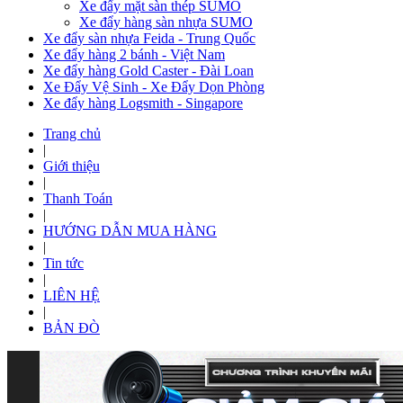
Xe đẩy mặt sàn thép SUMO
Xe đẩy hàng sàn nhựa SUMO
Xe đẩy sàn nhựa Feida - Trung Quốc
Xe đẩy hàng 2 bánh - Việt Nam
Xe đẩy hàng Gold Caster - Đài Loan
Xe Đẩy Vệ Sinh - Xe Đẩy Dọn Phòng
Xe đẩy hàng Logsmith - Singapore
Trang chủ
|
Giới thiệu
|
Thanh Toán
|
HƯỚNG DẪN MUA HÀNG
|
Tin tức
|
LIÊN HỆ
|
BẢN ĐÒ