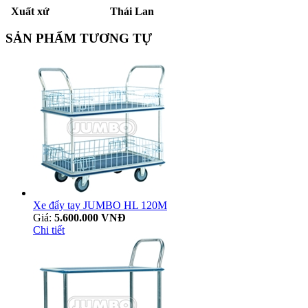
Xuất xứ Thái Lan
SẢN PHẨM TƯƠNG TỰ
Xe đẩy tay JUMBO HL 120M
Giá:
5.600.000 VNĐ
Chi tiết