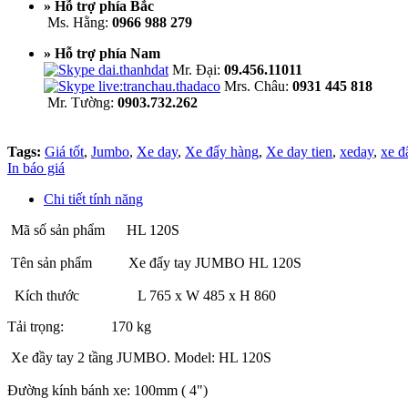
» Hỗ trợ phía Bắc
Ms. Hằng:
0966 988 279
» Hỗ trợ phía Nam
Mr. Đại:
09.456.11011
Mrs. Châu:
0931 445 818
Mr. Tường:
0903.732.262
Tags:
Giá tốt
,
Jumbo
,
Xe day
,
Xe đẩy hàng
,
Xe day tien
,
xeday
,
xe đ
In báo giá
Chi tiết tính năng
Mã số sản phẩm HL 120S
Tên sản phẩm Xe đẩy tay JUMBO HL 120S
Kích thước L 765 x W 485 x H 860
Tải trọng: 170 kg
Xe đầy tay 2 tầng JUMBO. Model: HL 120S
Đường kính bánh xe: 100mm ( 4")