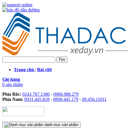
Trang chủ
|
Bài viết
Giỏ hàng
0 sản phẩm
Phía Bắc:
0243.767.1380
-
0966.988.279
Phía Nam:
0931.445.818
-
0898.445.179
-
09.456.11011
danh mục sản phẩm