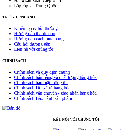
Hãng sản xuất: Clepro - Ý
Lắp ráp tại Trung Quốc
TRỢ GIÚP NHANH
Khiếu nại & bồi thường
Hướng dẫn thanh toán
Hướng dẫn cách mua hàng
Câu hỏi thường gặp
Liên hệ với chúng tôi
CHÍNH SÁCH
Chính sách và quy định chung
Chính sách bán hàng và chất lượng hàng hóa
Chính sách bảo mật thông tin
Chính sách Đổi - Trả hàng hóa
Chính sách vận chuyển - giao nhận hàng hóa
Chính sách Bảo hành sản phẩm
KẾT NỐI VỚI CHÚNG TÔI