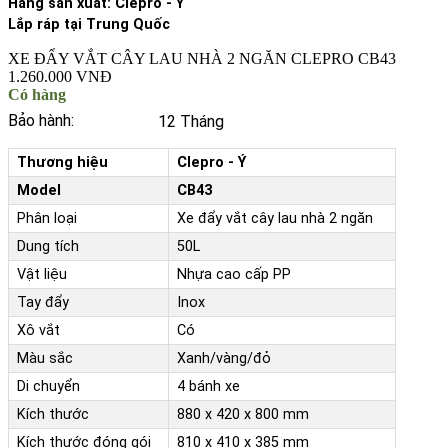
Hãng sản xuất: Clepro - Ý
Lắp ráp tại Trung Quốc
XE ĐẨY VẮT CÂY LAU NHÀ 2 NGĂN CLEPRO CB43
1.260.000 VNĐ
Có hàng
Bảo hành:
12 Tháng
Thương hiệu
Clepro - Ý
Model
CB43
Phân loại
Xe đẩy vắt cây lau nhà 2 ngăn
Dung tích
50L
Vật liệu
Nhựa cao cấp PP
Tay đẩy
Inox
Xô vắt
Có
Màu sắc
Xanh/vàng/đỏ
Di chuyển
4 bánh xe
Kích thước
880 x 420 x 800 mm
Kích thước đóng gói
810 x 410 x 385 mm