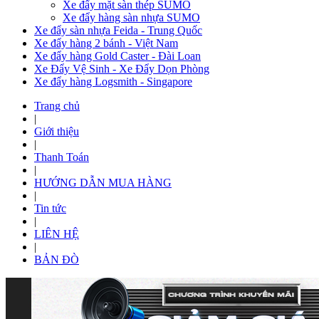
Xe đẩy mặt sàn thép SUMO
Xe đẩy hàng sàn nhựa SUMO
Xe đẩy sàn nhựa Feida - Trung Quốc
Xe đẩy hàng 2 bánh - Việt Nam
Xe đẩy hàng Gold Caster - Đài Loan
Xe Đẩy Vệ Sinh - Xe Đẩy Dọn Phòng
Xe đẩy hàng Logsmith - Singapore
Trang chủ
|
Giới thiệu
|
Thanh Toán
|
HƯỚNG DẪN MUA HÀNG
|
Tin tức
|
LIÊN HỆ
|
BẢN ĐÒ