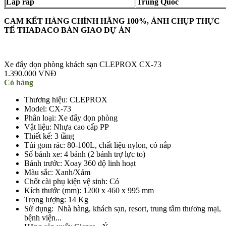
Lắp ráp
Trung Quốc
CAM KẾT HÀNG CHÍNH HÃNG 100%, ẢNH CHỤP THỰC
TẾ THADACO BÀN GIAO DỰ ÁN
Xe đẩy dọn phòng khách sạn CLEPROX CX-73
1.390.000 VNĐ
Có hàng
Thương hiệu: CLEPROX
Model: CX-73
Phân loại: Xe đẩy dọn phòng
Vật liệu: Nhựa cao cấp PP
Thiết kế: 3 tầng
Túi gom rác: 80-100L, chất liệu nylon, có nắp
Số bánh xe: 4 bánh (2 bánh trợ lực to)
Bánh trước: Xoay 360 độ linh hoạt
Màu sắc: Xanh/Xám
Chốt cài phụ kiện vệ sinh: Có
Kích thước (mm): 1200 x 460 x 995 mm
Trọng lượng: 14 Kg
Sử dụng: Nhà hàng, khách sạn, resort, trung tâm thương mại,
bệnh viện...