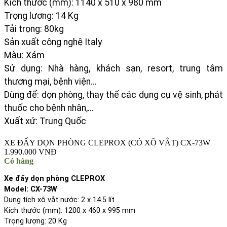
Kích thước (mm): 1140 x 510 x 980 mm
Trọng lượng: 14 Kg
Tải trọng: 80kg
Sản xuất công nghệ Italy
Màu: Xám
Sử dụng: Nhà hàng, khách sạn, resort, trung tâm
thương mại, bệnh viện...
Dùng để: dọn phòng, thay thế các dụng cụ vệ sinh, phát
thuốc cho bệnh nhân,...
Xuất xứ: Trung Quốc
XE ĐẨY DỌN PHÒNG CLEPROX (CÓ XÔ VẮT) CX-73W
1.990.000 VNĐ
Có hàng
Xe đẩy dọn phòng CLEPROX
Model: CX-73W
Dung tích xô vắt nước: 2 x 14.5 lít
Kích thước (mm): 1200 x 460 x 995 mm
Trọng lượng: 20 Kg