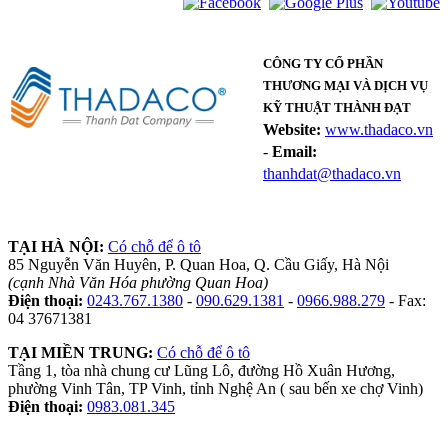
CÔNG TY CỔ PHẦN
THƯƠNG MẠI VÀ DỊCH VỤ
KỸ THUẬT THÀNH ĐẠT
Website:
www.thadaco.vn
-
Email:
thanhdat@thadaco.vn
TẠI HÀ NỘI:
Có chỗ để ô tô
85 Nguyễn Văn Huyên, P. Quan Hoa, Q. Cầu Giấy, Hà Nội
(cạnh Nhà Văn Hóa phường Quan Hoa)
Điện thoại:
0243.767.1380
-
090.629.1381
-
0966.988.279
- Fax:
04 37671381
TẠI MIỀN TRUNG:
Có chỗ để ô tô
Tầng 1, tòa nhà chung cư Lũng Lô, đường Hồ Xuân Hương,
phường Vinh Tân, TP Vinh, tỉnh Nghệ An ( sau bến xe chợ Vinh)
Điện thoại:
0983.081.345