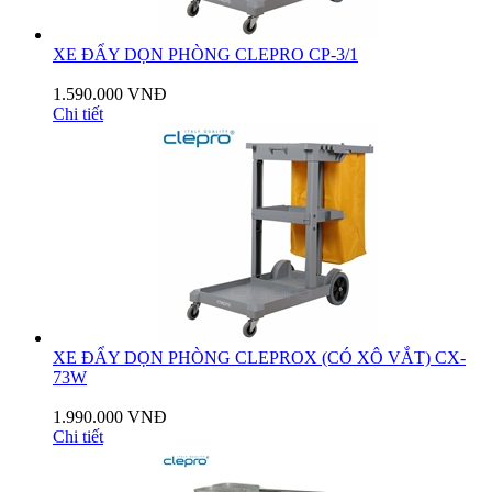
XE ĐẨY DỌN PHÒNG CLEPRO CP-3/1
1.590.000 VNĐ
Chi tiết
XE ĐẨY DỌN PHÒNG CLEPROX (CÓ XÔ VẮT) CX-
73W
1.990.000 VNĐ
Chi tiết