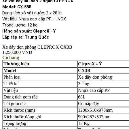
Xe vắt cây lau sàn 2 ngăn CLEPROX
Model: CX-58B
Dung tích xô vắt nước: 2 x 28 lít
Vật liệu: Nhựa cao cấp PP + INOX
Trọng lượng: 12 kg
Hãng sản xuất: CleproX - Ý
Lắp ráp tại Trung Quốc
Xe đẩy dọn phòng CLEPROX CX3B
1.250.000 VNĐ
Có hàng
Thương hiệu
CleproX - Ý
Model
CX3B
Phân loại
Xe đẩy dọn phòng
Thiết kế
3 tầng
Vật liệu
Nhựa cao cấp PP
Dung tích gom rác
68L
Túi gom rác
Có nắp đậy
Kích thước (mm)
1200x510x975mm
Kích thước đóng gói
900x267x533mm
Trọng lượng
12 Kg