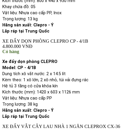
Kích thước (mm): 800 x 440 x 930 mm
Khay chứa đồ: 05
Vật liệu: Nhựa cao cấp PP, Inox
Trọng lượng: 13 kg
Hãng sản xuất: Clepro - Ý
Lắp ráp tại Trung Quốc
XE ĐẨY DỌN PHÒNG CLEPRO CP - 4/1B
4.800.000 VNĐ
Có hàng
Xe đẩy dọn phòng CLEPRO
Model: CP - 4/1B
Dung tích xô vắt nước: 2 x 14.5 lít
Kèm theo: 1 xô lớn, 2 xô nhỏ, túi vải đựng rác
Hệ tủ 3 tầng có cửa khóa kín
Kích thước (mm): 1420 x 603 x 1126 mm
Vật liệu: Nhựa cao cấp PP
Trọng lượng: 38 kg
Hãng sản xuất: Clepro - Ý
Lắp ráp tại Trung Quốc
XE ĐẨY VẮT CÂY LAU NHÀ 1 NGĂN CLEPROX CX-36