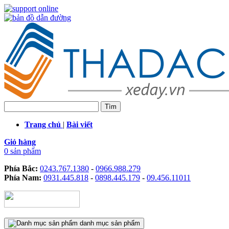
Trang chủ
|
Bài viết
Giỏ hàng
0 sản phẩm
Phía Bắc:
0243.767.1380
-
0966.988.279
Phía Nam:
0931.445.818
-
0898.445.179
-
09.456.11011
danh mục sản phẩm