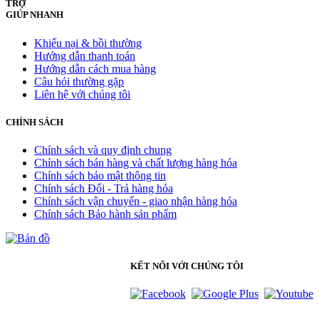
TRỢ
GIÚP NHANH
Khiếu nại & bồi thường
Hướng dẫn thanh toán
Hướng dẫn cách mua hàng
Câu hỏi thường gặp
Liên hệ với chúng tôi
CHÍNH SÁCH
Chính sách và quy định chung
Chính sách bán hàng và chất lượng hàng hóa
Chính sách bảo mật thông tin
Chính sách Đổi - Trả hàng hóa
Chính sách vận chuyển - giao nhận hàng hóa
Chính sách Bảo hành sản phẩm
KẾT NỐI VỚI CHÚNG TÔI