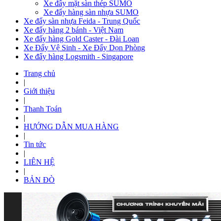
Xe đẩy mặt sàn thép SUMO
Xe đẩy hàng sàn nhựa SUMO
Xe đẩy sàn nhựa Feida - Trung Quốc
Xe đẩy hàng 2 bánh - Việt Nam
Xe đẩy hàng Gold Caster - Đài Loan
Xe Đẩy Vệ Sinh - Xe Đẩy Dọn Phòng
Xe đẩy hàng Logsmith - Singapore
Trang chủ
|
Giới thiệu
|
Thanh Toán
|
HƯỚNG DẪN MUA HÀNG
|
Tin tức
|
LIÊN HỆ
|
BẢN ĐÒ