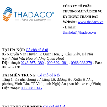
CÔNG TY CỔ PHẦN
THƯƠNG MẠI VÀ DỊCH VỤ
KỸ THUẬT THÀNH ĐẠT
Website:
www.thadaco.vn
-
Email:
thanhdat@thadaco.vn
TẠI HÀ NỘI:
Có chỗ để ô tô
85 Nguyễn Văn Huyên, P. Quan Hoa, Q. Cầu Giấy, Hà Nội
(cạnh Nhà Văn Hóa phường Quan Hoa)
Điện thoại:
0243.767.1380
-
090.629.1381
-
0966.988.279
- Fax:
04 37671381
TẠI MIỀN TRUNG:
Có chỗ để ô tô
Tầng 1, tòa nhà chung cư Lũng Lô, đường Hồ Xuân Hương,
phường Vinh Tân, TP Vinh, tỉnh Nghệ An ( sau bến xe chợ Vinh)
Điện thoại:
0983.081.345
TẠI TP HỒ CHÍ MINH:
Có chỗ để ô tô