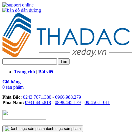
Trang chủ
|
Bài viết
Giỏ hàng
0 sản phẩm
Phía Bắc:
0243.767.1380
-
0966.988.279
Phía Nam:
0931.445.818
-
0898.445.179
-
09.456.11011
danh mục sản phẩm