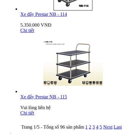
Xe đẩy Prestar NB - 114
5.350.000 VNĐ
Chi tiết
Xe đẩy Prestar NB - 115
Vui lòng liên hệ
Chi tiết
Trang 1/5 - Tổng số 96 sản phẩm
1
2
3
4
5
Next
Last