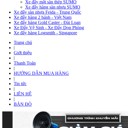
Xe đẩy mặt sàn thép SUMO
Xe đẩy hàng sàn nhựa SUMO
Xe đẩy sàn nhựa Feida - Trung Quốc
Xe đẩy hàng 2 bánh - Việt Nam
Xe đẩy hàng Gold Caster - Đài Loan
Xe Đẩy Vệ Sinh - Xe Đẩy Dọn Phòng
Xe đẩy hàng Logsmith - Singapore
Trang chủ
|
Giới thiệu
|
Thanh Toán
|
HƯỚNG DẪN MUA HÀNG
|
Tin tức
|
LIÊN HỆ
|
BẢN ĐÒ