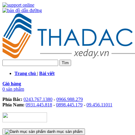
Trang chủ
|
Bài viết
Giỏ hàng
0 sản phẩm
Phía Bắc:
0243.767.1380
-
0966.988.279
Phía Nam:
0931.445.818
-
0898.445.179
-
09.456.11011
danh mục sản phẩm