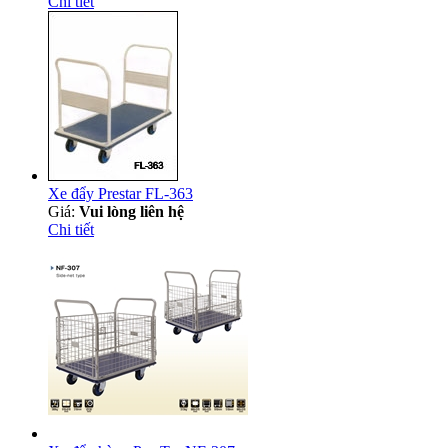
Chi tiết
Xe đẩy Prestar FL-363
Giá:
Vui lòng liên hệ
Chi tiết