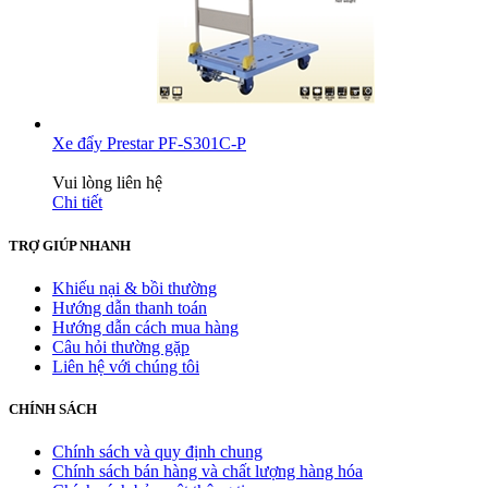
Xe đẩy Prestar PF-S301C-P
Vui lòng liên hệ
Chi tiết
TRỢ GIÚP NHANH
Khiếu nại & bồi thường
Hướng dẫn thanh toán
Hướng dẫn cách mua hàng
Câu hỏi thường gặp
Liên hệ với chúng tôi
CHÍNH SÁCH
Chính sách và quy định chung
Chính sách bán hàng và chất lượng hàng hóa