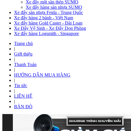
Xe đẩy mặt sàn thép SUMO
Xe đẩy hàng sàn nhựa SUMO
Xe đẩy sàn nhựa Feida - Trung Quốc
Xe đẩy hàng 2 bánh - Việt Nam
Xe đẩy hàng Gold Caster - Đài Loan
Xe Đẩy Vệ Sinh - Xe Đẩy Dọn Phòng
Xe đẩy hàng Logsmith - Singapore
Trang chủ
|
Giới thiệu
|
Thanh Toán
|
HƯỚNG DẪN MUA HÀNG
|
Tin tức
|
LIÊN HỆ
|
BẢN ĐÒ