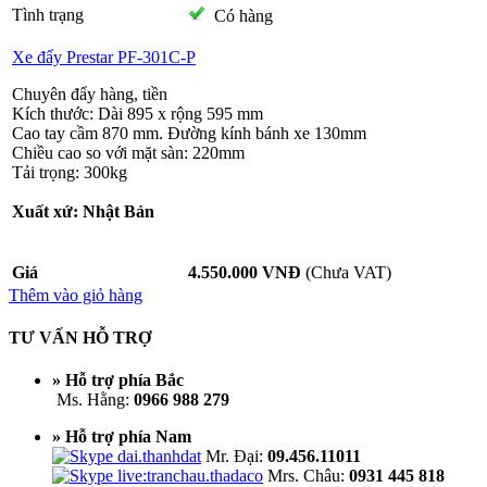
Tình trạng
Có hàng
Xe đẩy Prestar PF-301C-P
Chuyên đẩy hàng, tiền
Kích thước: Dài 895 x rộng 595 mm
Cao tay cầm 870 mm. Đường kính bánh xe 130mm
Chiều cao so với mặt sàn: 220mm
Tải trọng: 300kg
Xuất xứ: Nhật Bản
Giá
4.550.000 VNĐ
(Chưa VAT)
Thêm vào giỏ hàng
TƯ VẤN HỖ TRỢ
» Hỗ trợ phía Bắc
Ms. Hằng:
0966 988 279
» Hỗ trợ phía Nam
Mr. Đại:
09.456.11011
Mrs. Châu:
0931 445 818