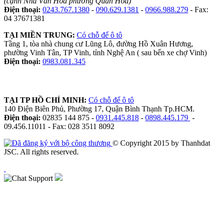
(cạnh Nhà Văn Hóa phường Quan Hoa)
Điện thoại:
0243.767.1380
-
090.629.1381
-
0966.988.279
- Fax:
04 37671381
TẠI MIỀN TRUNG:
Có chỗ để ô tô
Tầng 1, tòa nhà chung cư Lũng Lô, đường Hồ Xuân Hương,
phường Vinh Tân, TP Vinh, tỉnh Nghệ An ( sau bến xe chợ Vinh)
Điện thoại:
0983.081.345
TẠI TP HỒ CHÍ MINH:
Có chỗ để ô tô
140 Điện Biên Phủ, Phường 17, Quận Bình Thạnh Tp.HCM.
Điện thoại:
02835 144 875 -
0931.445.818
-
0898.445.179
-
09.456.11011 - Fax: 028 3511 8092
© Copyright 2015 by Thanhdat
JSC. All rights reserved.