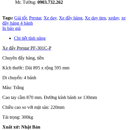
Mr. Tường:
0903.732.262
Tags:
Giá tốt
,
Prestar
,
Xe day
,
Xe đẩy hàng
,
Xe day tien
,
xeday
,
xe
đẩy hàng 4 bánh
In báo giá
Chi tiết tính năng
Xe đẩy Prestar PF-301C-P
Chuyên đẩy hàng, tiền
Kích thước: Dài 895 x rộng 595 mm
Di chuyển: 4 bánh
Màu: Trắng
Cao tay cầm 870 mm. Đường kính bánh xe 130mm
Chiều cao so với mặt sàn: 220mm
Tải trọng: 300kg
Xuất xứ: Nhật Bản