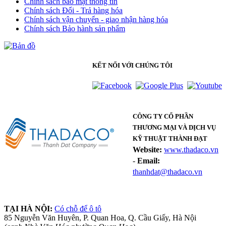
Chính sách bảo mật thông tin
Chính sách Đổi - Trả hàng hóa
Chính sách vận chuyển - giao nhận hàng hóa
Chính sách Bảo hành sản phẩm
KẾT NỐI VỚI CHÚNG TÔI
CÔNG TY CỔ PHẦN
THƯƠNG MẠI VÀ DỊCH VỤ
KỸ THUẬT THÀNH ĐẠT
Website:
www.thadaco.vn
-
Email:
thanhdat@thadaco.vn
TẠI HÀ NỘI:
Có chỗ để ô tô
85 Nguyễn Văn Huyên, P. Quan Hoa, Q. Cầu Giấy, Hà Nội