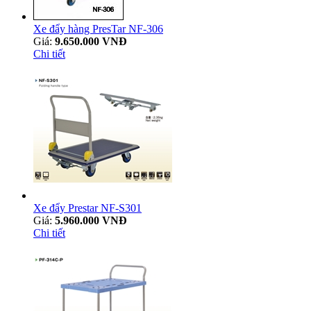
Xe đẩy hàng PresTar NF-306
Giá:
9.650.000 VNĐ
Chi tiết
Xe đẩy Prestar NF-S301
Giá:
5.960.000 VNĐ
Chi tiết