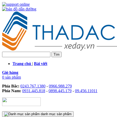
Trang chủ
|
Bài viết
Giỏ hàng
0 sản phẩm
Phía Bắc:
0243.767.1380
-
0966.988.279
Phía Nam:
0931.445.818
-
0898.445.179
-
09.456.11011
danh mục sản phẩm