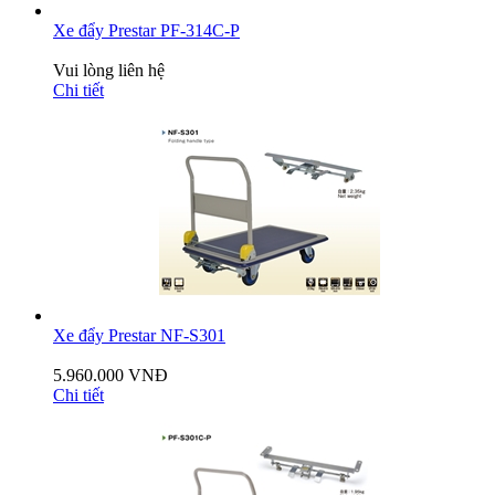
Xe đẩy Prestar PF-314C-P
Vui lòng liên hệ
Chi tiết
Xe đẩy Prestar NF-S301
5.960.000 VNĐ
Chi tiết