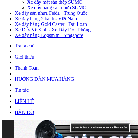
Xe đẩy mặt sàn thép SUMO
Xe đẩy hàng sàn nhựa SUMO
Xe đẩy sàn nhựa Feida - Trung Quốc
Xe đẩy hàng 2 bánh - Việt Nam
Xe đẩy hàng Gold Caster - Đài Loan
Xe Đẩy Vệ Sinh - Xe Đẩy Dọn Phòng
Xe đẩy hàng Logsmith - Singapore
Trang chủ
|
Giới thiệu
|
Thanh Toán
|
HƯỚNG DẪN MUA HÀNG
|
Tin tức
|
LIÊN HỆ
|
BẢN ĐÒ