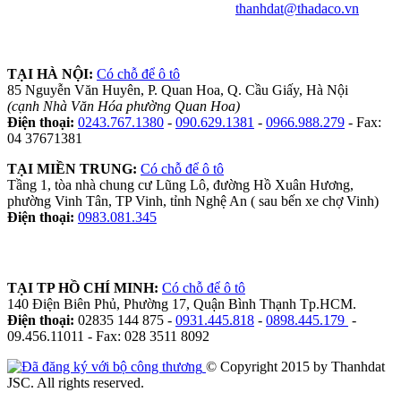
thanhdat@thadaco.vn
TẠI HÀ NỘI:
Có chỗ để ô tô
85 Nguyễn Văn Huyên, P. Quan Hoa, Q. Cầu Giấy, Hà Nội
(cạnh Nhà Văn Hóa phường Quan Hoa)
Điện thoại:
0243.767.1380
-
090.629.1381
-
0966.988.279
- Fax:
04 37671381
TẠI MIỀN TRUNG:
Có chỗ để ô tô
Tầng 1, tòa nhà chung cư Lũng Lô, đường Hồ Xuân Hương,
phường Vinh Tân, TP Vinh, tỉnh Nghệ An ( sau bến xe chợ Vinh)
Điện thoại:
0983.081.345
TẠI TP HỒ CHÍ MINH:
Có chỗ để ô tô
140 Điện Biên Phủ, Phường 17, Quận Bình Thạnh Tp.HCM.
Điện thoại:
02835 144 875 -
0931.445.818
-
0898.445.179
-
09.456.11011 - Fax: 028 3511 8092
© Copyright 2015 by Thanhdat
JSC. All rights reserved.