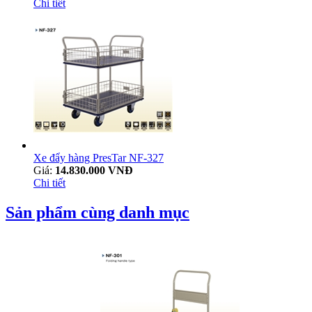
Chi tiết
Xe đẩy hàng PresTar NF-327
Giá:
14.830.000 VNĐ
Chi tiết
Sản phẩm cùng danh mục