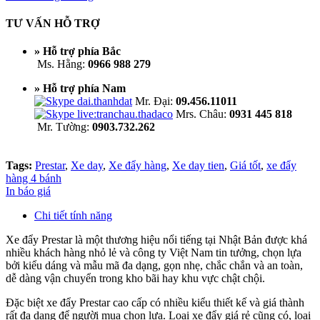
TƯ VẤN HỖ TRỢ
» Hỗ trợ phía Bắc
Ms. Hằng:
0966 988 279
» Hỗ trợ phía Nam
Mr. Đại:
09.456.11011
Mrs. Châu:
0931 445 818
Mr. Tường:
0903.732.262
Tags:
Prestar
,
Xe day
,
Xe đẩy hàng
,
Xe day tien
,
Giá tốt
,
xe đẩy
hàng 4 bánh
In báo giá
Chi tiết tính năng
Xe đẩy Prestar là một thương hiệu nổi tiếng tại Nhật Bản được khá
nhiều khách hàng nhỏ lẻ và công ty Việt Nam tin tưởng, chọn lựa
bởi kiểu dáng và mẫu mã đa dạng, gọn nhẹ, chắc chắn và an toàn,
dễ dàng vận chuyển trong kho bãi hay khu vực chật chội.
Đặc biệt xe đẩy Prestar cao cấp có nhiều kiểu thiết kế và giá thành
rất đa dạng để người mua chọn lựa. Loại xe đẩy giá rẻ cũng có, loại