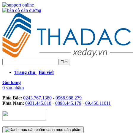
Trang chủ
|
Bài viết
Giỏ hàng
0 sản phẩm
Phía Bắc:
0243.767.1380
-
0966.988.279
Phía Nam:
0931.445.818
-
0898.445.179
-
09.456.11011
danh mục sản phẩm