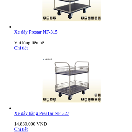
Xe đẩy Prestar NF-315
Vui lòng liên hệ
Chi tiết
Xe đẩy hàng PresTar NF-327
14.830.000 VNĐ
Chi tiết