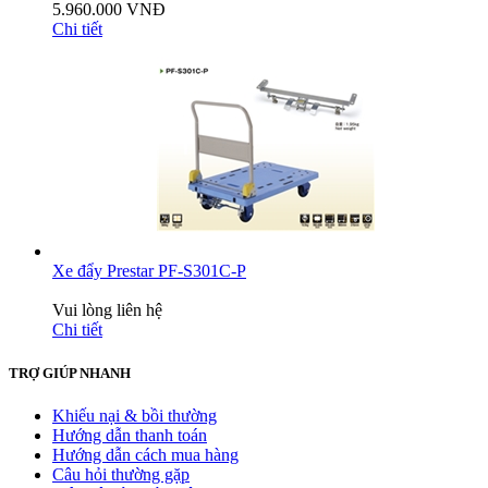
5.960.000 VNĐ
Chi tiết
Xe đẩy Prestar PF-S301C-P
Vui lòng liên hệ
Chi tiết
TRỢ GIÚP NHANH
Khiếu nại & bồi thường
Hướng dẫn thanh toán
Hướng dẫn cách mua hàng
Câu hỏi thường gặp