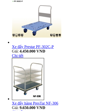
Xe đẩy Prestar PF-302C-P
Giá:
4.450.000 VNĐ
Chi tiết
Xe đẩy hàng PresTar NF-306
Giá:
9.650.000 VNĐ