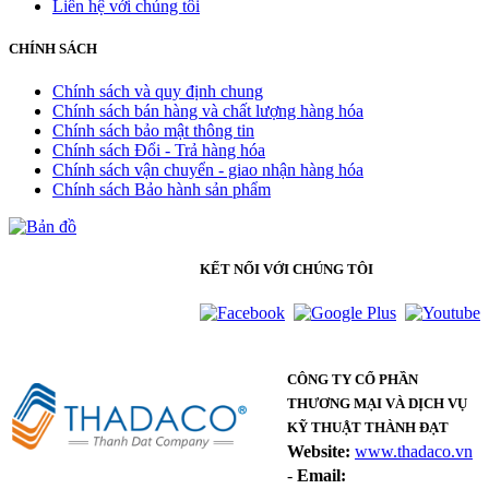
Liên hệ với chúng tôi
CHÍNH SÁCH
Chính sách và quy định chung
Chính sách bán hàng và chất lượng hàng hóa
Chính sách bảo mật thông tin
Chính sách Đổi - Trả hàng hóa
Chính sách vận chuyển - giao nhận hàng hóa
Chính sách Bảo hành sản phẩm
KẾT NỐI VỚI CHÚNG TÔI
CÔNG TY CỔ PHẦN
THƯƠNG MẠI VÀ DỊCH VỤ
KỸ THUẬT THÀNH ĐẠT
Website:
www.thadaco.vn
-
Email: