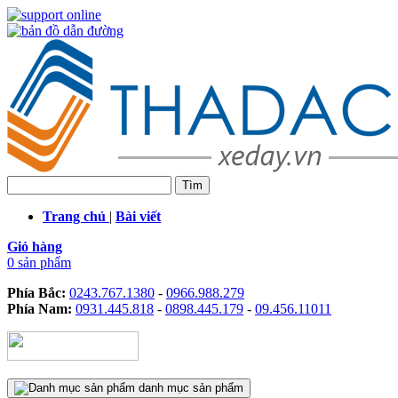
Trang chủ
|
Bài viết
Giỏ hàng
0 sản phẩm
Phía Bắc:
0243.767.1380
-
0966.988.279
Phía Nam:
0931.445.818
-
0898.445.179
-
09.456.11011
danh mục sản phẩm