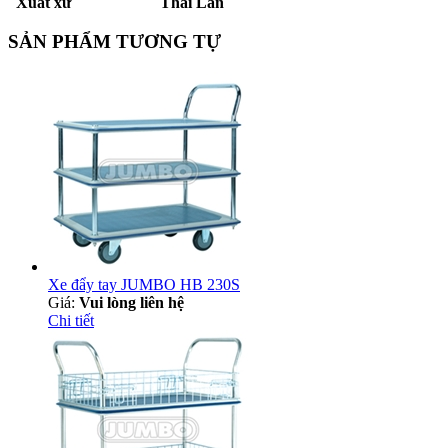
Xuất xứ Thái Lan
SẢN PHẨM TƯƠNG TỰ
Xe đẩy tay JUMBO HB 230S
Giá:
Vui lòng liên hệ
Chi tiết