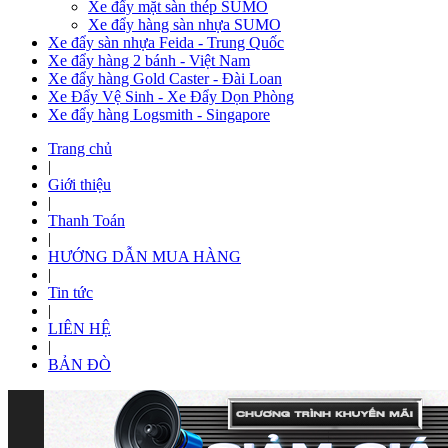
Xe đẩy mặt sàn thép SUMO
Xe đẩy hàng sàn nhựa SUMO
Xe đẩy sàn nhựa Feida - Trung Quốc
Xe đẩy hàng 2 bánh - Việt Nam
Xe đẩy hàng Gold Caster - Đài Loan
Xe Đẩy Vệ Sinh - Xe Đẩy Dọn Phòng
Xe đẩy hàng Logsmith - Singapore
Trang chủ
|
Giới thiệu
|
Thanh Toán
|
HƯỚNG DẪN MUA HÀNG
|
Tin tức
|
LIÊN HỆ
|
BẢN ĐÒ