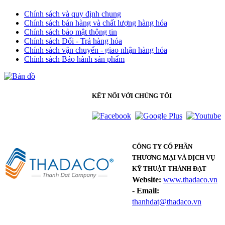
Chính sách và quy định chung
Chính sách bán hàng và chất lượng hàng hóa
Chính sách bảo mật thông tin
Chính sách Đổi - Trả hàng hóa
Chính sách vận chuyển - giao nhận hàng hóa
Chính sách Bảo hành sản phẩm
KẾT NỐI VỚI CHÚNG TÔI
CÔNG TY CỔ PHẦN
THƯƠNG MẠI VÀ DỊCH VỤ
KỸ THUẬT THÀNH ĐẠT
Website:
www.thadaco.vn
-
Email:
thanhdat@thadaco.vn