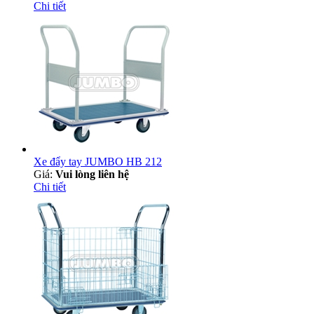
Chi tiết
Xe đẩy tay JUMBO HB 212
Giá:
Vui lòng liên hệ
Chi tiết