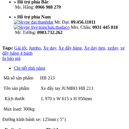
» Hỗ trợ phía Bắc
Ms. Hằng:
0966 988 279
» Hỗ trợ phía Nam
Mr. Đại:
09.456.11011
Mrs. Châu:
0931 445 818
Mr. Tường:
0903.732.262
Tags:
Giá tốt
,
Jumbo
,
Xe day
,
Xe đẩy hàng
,
Xe day tien
,
xeday
,
xe
đẩy hàng 4 bánh
In báo giá
Chi tiết tính năng
Mã số sản phẩm HB 213
Tên sản phẩm Xe đẩy tay JUMBO HB 213
Kích thước L 970 x W 615 x H 950mm
Max load: 300kg
Đường kính bánh xe: 125mm ( 5")