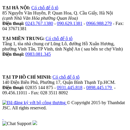
TẠI HÀ NỘI:
Có chỗ để ô tô
85 Nguyễn Văn Huyên, P. Quan Hoa, Q. Cầu Giấy, Hà Nội
(cạnh Nhà Văn Hóa phường Quan Hoa)
Điện thoại:
0243.767.1380
-
090.629.1381
-
0966.988.279
- Fax:
04 37671381
TẠI MIỀN TRUNG:
Có chỗ để ô tô
Tầng 1, tòa nhà chung cư Lũng Lô, đường Hồ Xuân Hương,
phường Vinh Tân, TP Vinh, tỉnh Nghệ An ( sau bến xe chợ Vinh)
Điện thoại:
0983.081.345
TẠI TP HỒ CHÍ MINH:
Có chỗ để ô tô
140 Điện Biên Phủ, Phường 17, Quận Bình Thạnh Tp.HCM.
Điện thoại:
02835 144 875 -
0931.445.818
-
0898.445.179
-
09.456.11011 - Fax: 028 3511 8092
© Copyright 2015 by Thanhdat
JSC. All rights reserved.