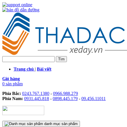
Trang chủ
|
Bài viết
Giỏ hàng
0 sản phẩm
Phía Bắc:
0243.767.1380
-
0966.988.279
Phía Nam:
0931.445.818
-
0898.445.179
-
09.456.11011
danh mục sản phẩm