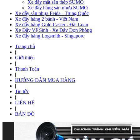
Xe đẩy mặt sàn thép SUMO
Xe đẩy hàng sàn nhựa SUMO
Xe đẩy sàn nhựa Feida - Trung Quốc
Xe đẩy hàng 2 bánh - Việt Nam
Xe đẩy hàng Gold Caster - Đài Loan
Xe Đẩy Vệ Sinh - Xe Đẩy Dọn Phòng
Xe đẩy hàng Logsmith - Singapore
Trang chủ
|
Giới thiệu
|
Thanh Toán
|
HƯỚNG DẪN MUA HÀNG
|
Tin tức
|
LIÊN HỆ
|
BẢN ĐÒ