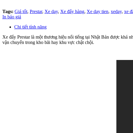
Tags:
Giá tốt
,
Prestar
,
Xe day
,
Xe đẩy hàng
,
Xe day tien
,
xeday
,
xe đ
In báo giá
Chi tiết tính năng
Xe đẩy Prestar là một thương hiệu nổi tiếng tại Nhật Bản được khá n
vận chuyển trong kho bãi hay khu vực chật chội.