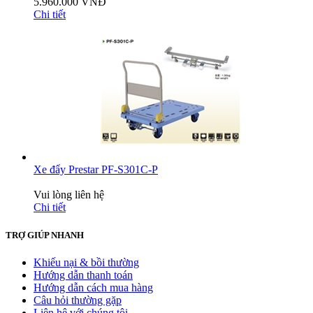
5.960.000 VNĐ
Chi tiết
Xe đẩy Prestar PF-S301C-P
Vui lòng liên hệ
Chi tiết
TRỢ GIÚP NHANH
Khiếu nại & bồi thường
Hướng dẫn thanh toán
Hướng dẫn cách mua hàng
Câu hỏi thường gặp
Liên hệ với chúng tôi