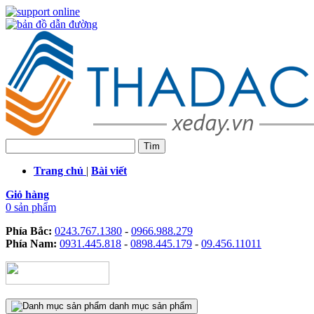
Trang chủ
|
Bài viết
Giỏ hàng
0 sản phẩm
Phía Bắc:
0243.767.1380
-
0966.988.279
Phía Nam:
0931.445.818
-
0898.445.179
-
09.456.11011
danh mục sản phẩm