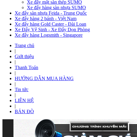
Xe đẩy mặt sàn thép SUMO
Xe đẩy hàng sàn nhựa SUMO
Xe đẩy sàn nhựa Feida - Trung Quốc
Xe đẩy hàng 2 bánh - Việt Nam
Xe đẩy hàng Gold Caster - Đài Loan
Xe Đẩy Vệ Sinh - Xe Đẩy Dọn Phòng
Xe đẩy hàng Logsmith - Singapore
Trang chủ
|
Giới thiệu
|
Thanh Toán
|
HƯỚNG DẪN MUA HÀNG
|
Tin tức
|
LIÊN HỆ
|
BẢN ĐÒ