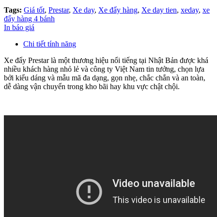
Tags:
Giá tốt
,
Prestar
,
Xe day
,
Xe đẩy hàng
,
Xe day tien
,
xeday
,
xe
đẩy hàng 4 bánh
In báo giá
Chi tiết tính năng
Xe đẩy Prestar là một thương hiệu nổi tiếng tại Nhật Bản được khá
nhiều khách hàng nhỏ lẻ và công ty Việt Nam tin tưởng, chọn lựa
bởi kiểu dáng và mẫu mã đa dạng, gọn nhẹ, chắc chắn và an toàn,
dễ dàng vận chuyển trong kho bãi hay khu vực chật chội.