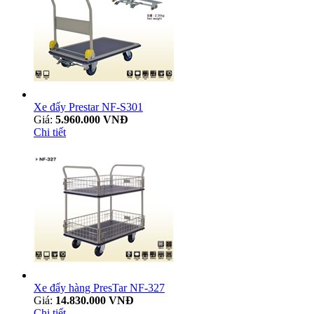
Xe đẩy Prestar NF-S301
Giá:
5.960.000 VNĐ
Chi tiết
Xe đẩy hàng PresTar NF-327
Giá:
14.830.000 VNĐ
Chi tiết