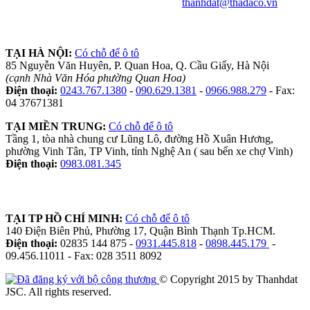
thanhdat@thadaco.vn
TẠI HÀ NỘI:
Có chỗ để ô tô
85 Nguyễn Văn Huyên, P. Quan Hoa, Q. Cầu Giấy, Hà Nội
(cạnh Nhà Văn Hóa phường Quan Hoa)
Điện thoại:
0243.767.1380
-
090.629.1381
-
0966.988.279
- Fax:
04 37671381
TẠI MIỀN TRUNG:
Có chỗ để ô tô
Tầng 1, tòa nhà chung cư Lũng Lô, đường Hồ Xuân Hương,
phường Vinh Tân, TP Vinh, tỉnh Nghệ An ( sau bến xe chợ Vinh)
Điện thoại:
0983.081.345
TẠI TP HỒ CHÍ MINH:
Có chỗ để ô tô
140 Điện Biên Phủ, Phường 17, Quận Bình Thạnh Tp.HCM.
Điện thoại:
02835 144 875 -
0931.445.818
-
0898.445.179
-
09.456.11011 - Fax: 028 3511 8092
© Copyright 2015 by Thanhdat
JSC. All rights reserved.