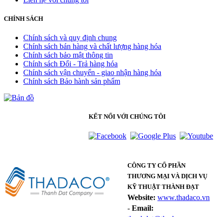
CHÍNH SÁCH
Chính sách và quy định chung
Chính sách bán hàng và chất lượng hàng hóa
Chính sách bảo mật thông tin
Chính sách Đổi - Trả hàng hóa
Chính sách vận chuyển - giao nhận hàng hóa
Chính sách Bảo hành sản phẩm
KẾT NỐI VỚI CHÚNG TÔI
CÔNG TY CỔ PHẦN
THƯƠNG MẠI VÀ DỊCH VỤ
KỸ THUẬT THÀNH ĐẠT
Website:
www.thadaco.vn
-
Email: