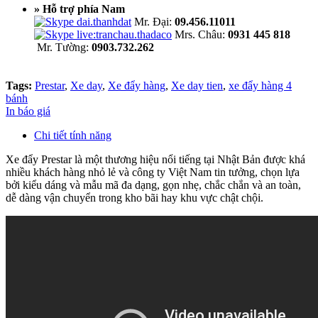
» Hỗ trợ phía Nam
Mr. Đại:
09.456.11011
Mrs. Châu:
0931 445 818
Mr. Tường:
0903.732.262
Tags:
Prestar
,
Xe day
,
Xe đẩy hàng
,
Xe day tien
,
xe đẩy hàng 4
bánh
In báo giá
Chi tiết tính năng
Xe đẩy Prestar là một thương hiệu nổi tiếng tại Nhật Bản được khá
nhiều khách hàng nhỏ lẻ và công ty Việt Nam tin tưởng, chọn lựa
bởi kiểu dáng và mẫu mã đa dạng, gọn nhẹ, chắc chắn và an toàn,
dễ dàng vận chuyển trong kho bãi hay khu vực chật chội.