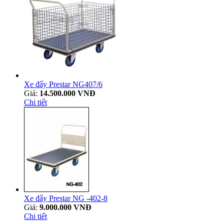
Xe đẩy Prestar NG407/6
Giá:
14.500.000 VNĐ
Chi tiết
Xe đẩy Prestar NG -402-8
Giá:
9.000.000 VNĐ
Chi tiết