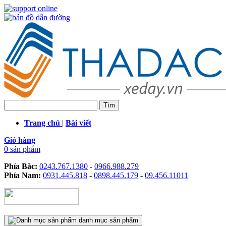
Trang chủ
|
Bài viết
Giỏ hàng
0 sản phẩm
Phía Bắc:
0243.767.1380
-
0966.988.279
Phía Nam:
0931.445.818
-
0898.445.179
-
09.456.11011
danh mục sản phẩm