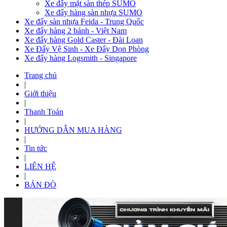
Xe đẩy mặt sàn thép SUMO
Xe đẩy hàng sàn nhựa SUMO
Xe đẩy sàn nhựa Feida - Trung Quốc
Xe đẩy hàng 2 bánh - Việt Nam
Xe đẩy hàng Gold Caster - Đài Loan
Xe Đẩy Vệ Sinh - Xe Đẩy Dọn Phòng
Xe đẩy hàng Logsmith - Singapore
Trang chủ
|
Giới thiệu
|
Thanh Toán
|
HƯỚNG DẪN MUA HÀNG
|
Tin tức
|
LIÊN HỆ
|
BẢN ĐÒ