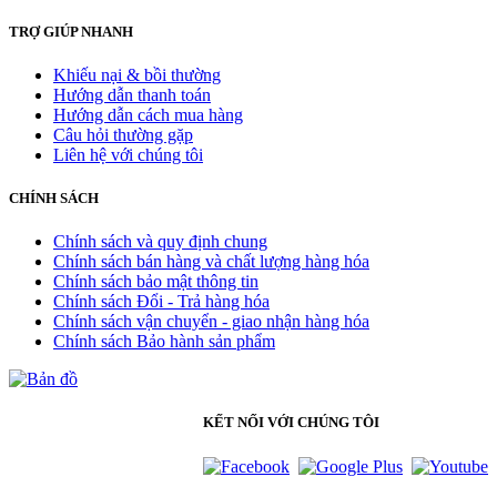
TRỢ GIÚP NHANH
Khiếu nại & bồi thường
Hướng dẫn thanh toán
Hướng dẫn cách mua hàng
Câu hỏi thường gặp
Liên hệ với chúng tôi
CHÍNH SÁCH
Chính sách và quy định chung
Chính sách bán hàng và chất lượng hàng hóa
Chính sách bảo mật thông tin
Chính sách Đổi - Trả hàng hóa
Chính sách vận chuyển - giao nhận hàng hóa
Chính sách Bảo hành sản phẩm
KẾT NỐI VỚI CHÚNG TÔI