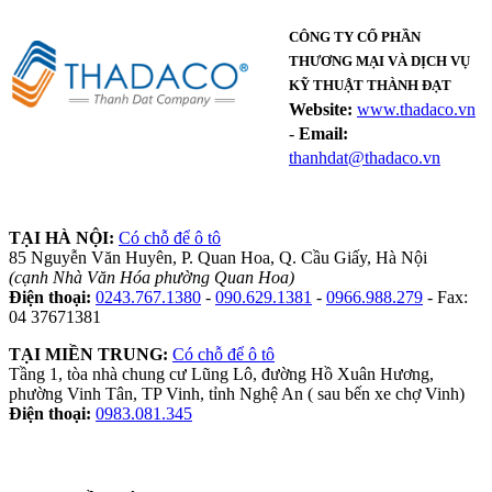
CÔNG TY CỔ PHẦN
THƯƠNG MẠI VÀ DỊCH VỤ
KỸ THUẬT THÀNH ĐẠT
Website:
www.thadaco.vn
-
Email:
thanhdat@thadaco.vn
TẠI HÀ NỘI:
Có chỗ để ô tô
85 Nguyễn Văn Huyên, P. Quan Hoa, Q. Cầu Giấy, Hà Nội
(cạnh Nhà Văn Hóa phường Quan Hoa)
Điện thoại:
0243.767.1380
-
090.629.1381
-
0966.988.279
- Fax:
04 37671381
TẠI MIỀN TRUNG:
Có chỗ để ô tô
Tầng 1, tòa nhà chung cư Lũng Lô, đường Hồ Xuân Hương,
phường Vinh Tân, TP Vinh, tỉnh Nghệ An ( sau bến xe chợ Vinh)
Điện thoại:
0983.081.345