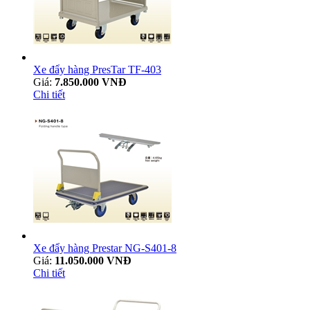
Xe đẩy hàng PresTar TF-403
Giá:
7.850.000 VNĐ
Chi tiết
Xe đẩy hàng Prestar NG-S401-8
Giá:
11.050.000 VNĐ
Chi tiết