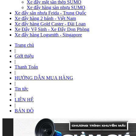
Xe đẩy mặt sàn thép SUMO
Xe đẩy hàng sàn nhựa SUMO
Xe đẩy sàn nhựa Feida - Trung Quốc
Xe đẩy hàng 2 bánh - Việt Nam
Xe đẩy hàng Gold Caster - Đài Loan
Xe Đẩy Vệ Sinh - Xe Đẩy Dọn Phòng
Xe đẩy hàng Logsmith - Singapore
Trang chủ
|
Giới thiệu
|
Thanh Toán
|
HƯỚNG DẪN MUA HÀNG
|
Tin tức
|
LIÊN HỆ
|
BẢN ĐÒ