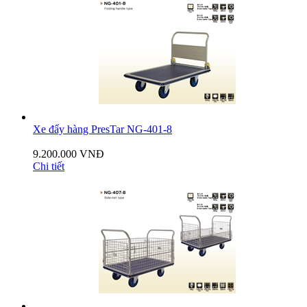
Xe đẩy hàng PresTar NG-401-8
9.200.000 VNĐ
Chi tiết