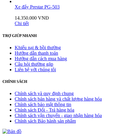
Xe đẩy Prestar PG-503
14.350.000 VNĐ
Chi tiết
TRỢ GIÚP NHANH
Khiếu nại & bồi thường
Hướng dẫn thanh toán
Hướng dẫn cách mua hàng
Câu hỏi thường gặp
Liên hệ với chúng tôi
CHÍNH SÁCH
Chính sách và quy định chung
Chính sách bán hàng và chất lượng hàng hóa
Chính sách bảo mật thông tin
Chính sách Đổi - Trả hàng hóa
Chính sách vận chuyển - giao nhận hàng hóa
Chính sách Bảo hành sản phẩm