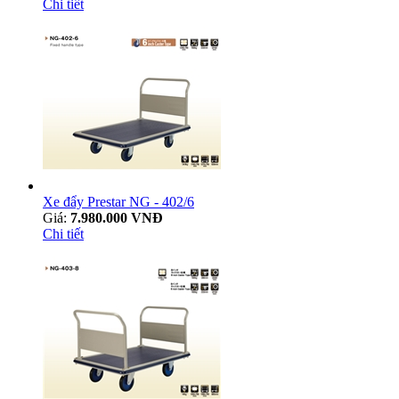
Chi tiết
Xe đẩy Prestar NG - 402/6
Giá:
7.980.000 VNĐ
Chi tiết