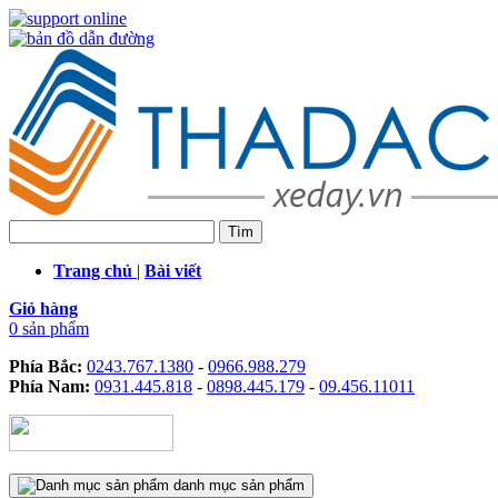
Trang chủ
|
Bài viết
Giỏ hàng
0 sản phẩm
Phía Bắc:
0243.767.1380
-
0966.988.279
Phía Nam:
0931.445.818
-
0898.445.179
-
09.456.11011
danh mục sản phẩm