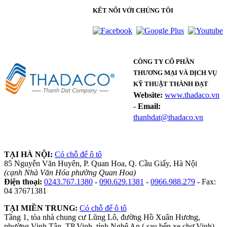
KẾT NỐI VỚI CHÚNG TÔI
CÔNG TY CỔ PHẦN
THƯƠNG MẠI VÀ DỊCH VỤ
KỸ THUẬT THÀNH ĐẠT
Website:
www.thadaco.vn
-
Email:
thanhdat@thadaco.vn
TẠI HÀ NỘI:
Có chỗ để ô tô
85 Nguyễn Văn Huyên, P. Quan Hoa, Q. Cầu Giấy, Hà Nội
(cạnh Nhà Văn Hóa phường Quan Hoa)
Điện thoại:
0243.767.1380
-
090.629.1381
-
0966.988.279
- Fax:
04 37671381
TẠI MIỀN TRUNG:
Có chỗ để ô tô
Tầng 1, tòa nhà chung cư Lũng Lô, đường Hồ Xuân Hương,
phường Vinh Tân, TP Vinh, tỉnh Nghệ An ( sau bến xe chợ Vinh)