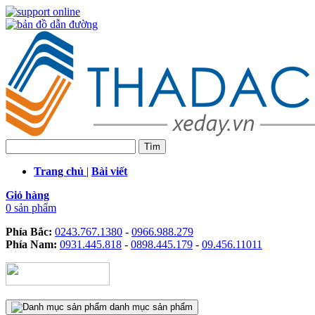
Trang chủ
|
Bài viết
Giỏ hàng
0 sản phẩm
Phía Bắc:
0243.767.1380
-
0966.988.279
Phía Nam:
0931.445.818
-
0898.445.179
-
09.456.11011
danh mục sản phẩm