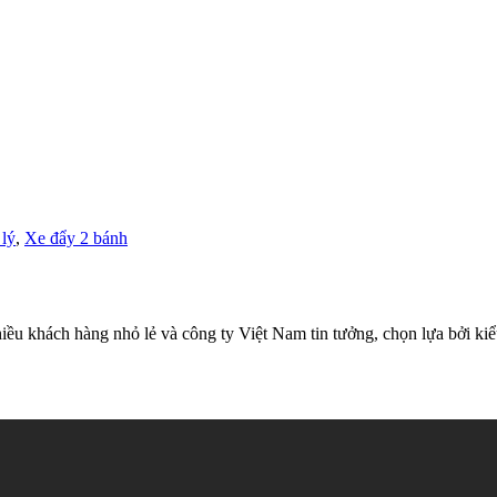
 lý
,
Xe đẩy 2 bánh
hiều khách hàng nhỏ lẻ và công ty Việt Nam tin tưởng, chọn lựa bởi k