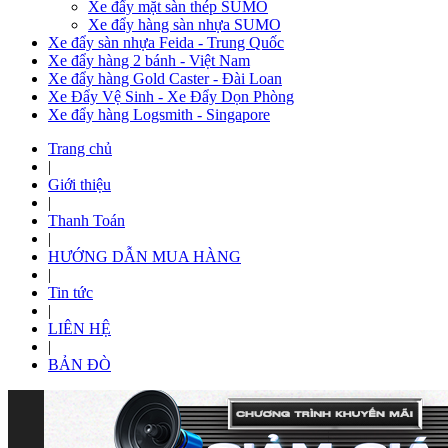
Xe đẩy mặt sàn thép SUMO
Xe đẩy hàng sàn nhựa SUMO
Xe đẩy sàn nhựa Feida - Trung Quốc
Xe đẩy hàng 2 bánh - Việt Nam
Xe đẩy hàng Gold Caster - Đài Loan
Xe Đẩy Vệ Sinh - Xe Đẩy Dọn Phòng
Xe đẩy hàng Logsmith - Singapore
Trang chủ
|
Giới thiệu
|
Thanh Toán
|
HƯỚNG DẪN MUA HÀNG
|
Tin tức
|
LIÊN HỆ
|
BẢN ĐÒ