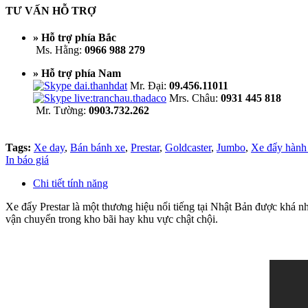
TƯ VẤN HỖ TRỢ
» Hỗ trợ phía Bắc
Ms. Hằng:
0966 988 279
» Hỗ trợ phía Nam
Mr. Đại:
09.456.11011
Mrs. Châu:
0931 445 818
Mr. Tường:
0903.732.262
Tags:
Xe day
,
Bán bánh xe
,
Prestar
,
Goldcaster
,
Jumbo
,
Xe đẩy hành
In báo giá
Chi tiết tính năng
Xe đẩy Prestar là một thương hiệu nổi tiếng tại Nhật Bản được khá n
vận chuyển trong kho bãi hay khu vực chật chội.