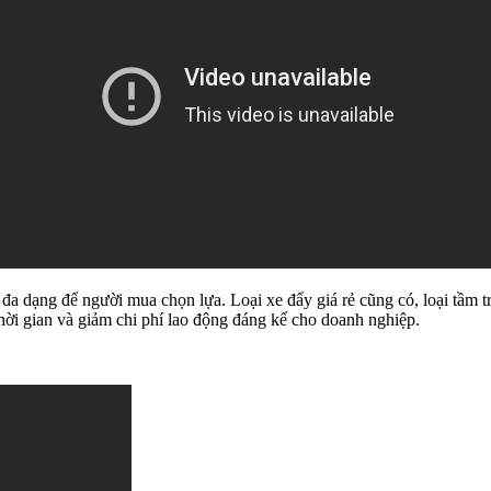
rất đa dạng để người mua chọn lựa. Loại xe đẩy giá rẻ cũng có, loại tầm
 thời gian và giảm chi phí lao động đáng kể cho doanh nghiệp.