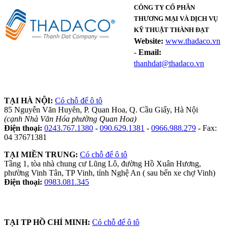
CÔNG TY CỔ PHẦN
THƯƠNG MẠI VÀ DỊCH VỤ
KỸ THUẬT THÀNH ĐẠT
Website:
www.thadaco.vn
-
Email:
thanhdat@thadaco.vn
TẠI HÀ NỘI:
Có chỗ để ô tô
85 Nguyễn Văn Huyên, P. Quan Hoa, Q. Cầu Giấy, Hà Nội
(cạnh Nhà Văn Hóa phường Quan Hoa)
Điện thoại:
0243.767.1380
-
090.629.1381
-
0966.988.279
- Fax:
04 37671381
TẠI MIỀN TRUNG:
Có chỗ để ô tô
Tầng 1, tòa nhà chung cư Lũng Lô, đường Hồ Xuân Hương,
phường Vinh Tân, TP Vinh, tỉnh Nghệ An ( sau bến xe chợ Vinh)
Điện thoại:
0983.081.345
TẠI TP HỒ CHÍ MINH:
Có chỗ để ô tô