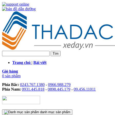
Trang chủ
|
Bài viết
Giỏ hàng
0 sản phẩm
Phía Bắc:
0243.767.1380
-
0966.988.279
Phía Nam:
0931.445.818
-
0898.445.179
-
09.456.11011
danh mục sản phẩm