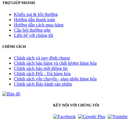
TRỢ GIÚP NHANH
Khiếu nại & bồi thường
Hướng dẫn thanh toán
Hướng dẫn cách mua hàng
Câu hỏi thường gặp
Liên hệ với chúng tôi
CHÍNH SÁCH
Chính sách và quy định chung
Chính sách bán hàng và chất lượng hàng hóa
Chính sách bảo mật thông tin
Chính sách Đổi - Trả hàng hóa
Chính sách vận chuyển - giao nhận hàng hóa
Chính sách Bảo hành sản phẩm
KẾT NỐI VỚI CHÚNG TÔI