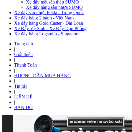
Xe đẩy mặt sàn thép SUMO
Xe đẩy hàng sàn nhựa SUMO
Xe đẩy sàn nhựa Feida - Trung Quốc
Xe đẩy hàng 2 bánh - Việt Nam
Xe đẩy hàng Gold Caster - Đài Loan
Xe Đẩy Vệ Sinh - Xe Đẩy Dọn Phòng
Xe đẩy hàng Logsmith - Singapore
Trang chủ
|
Giới thiệu
|
Thanh Toán
|
HƯỚNG DẪN MUA HÀNG
|
Tin tức
|
LIÊN HỆ
|
BẢN ĐÒ