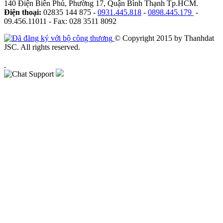
140 Điện Biên Phủ, Phường 17, Quận Bình Thạnh Tp.HCM.
Điện thoại:
02835 144 875 -
0931.445.818
-
0898.445.179
-
09.456.11011 - Fax: 028 3511 8092
© Copyright 2015 by Thanhdat
JSC. All rights reserved.