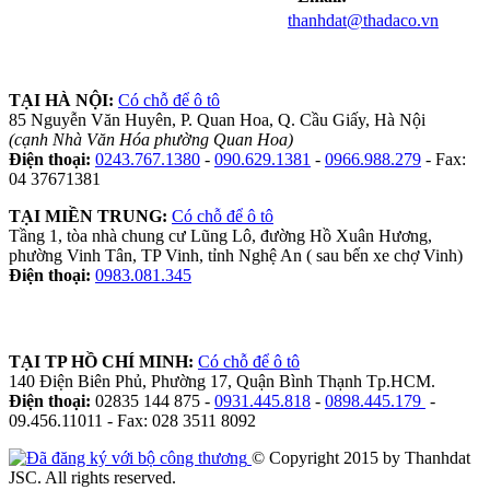
thanhdat@thadaco.vn
TẠI HÀ NỘI:
Có chỗ để ô tô
85 Nguyễn Văn Huyên, P. Quan Hoa, Q. Cầu Giấy, Hà Nội
(cạnh Nhà Văn Hóa phường Quan Hoa)
Điện thoại:
0243.767.1380
-
090.629.1381
-
0966.988.279
- Fax:
04 37671381
TẠI MIỀN TRUNG:
Có chỗ để ô tô
Tầng 1, tòa nhà chung cư Lũng Lô, đường Hồ Xuân Hương,
phường Vinh Tân, TP Vinh, tỉnh Nghệ An ( sau bến xe chợ Vinh)
Điện thoại:
0983.081.345
TẠI TP HỒ CHÍ MINH:
Có chỗ để ô tô
140 Điện Biên Phủ, Phường 17, Quận Bình Thạnh Tp.HCM.
Điện thoại:
02835 144 875 -
0931.445.818
-
0898.445.179
-
09.456.11011 - Fax: 028 3511 8092
© Copyright 2015 by Thanhdat
JSC. All rights reserved.