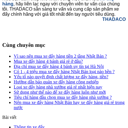
hàng
, hãy liên lạc ngay với chuyên viên tư vấn của chúng
tôi. THADACO sẵn sàng tư vấn và cung cấp sản phẩm xe
đẩy chính hãng với giá tốt nhất đến tay người tiêu dùng.
THADACO
Cùng chuyên mục
Vì sao nên mua xe đẩy hàng tiền 2 tầng Nhật Bản ?
Mua xe đẩy hàng 4 bánh giá rẻ ở đâu?
Địa chỉ mua xe đẩy hàng 4 bánh uy tín tại Hà Nội
Có 1 - 4 triệu mua xe đẩy hàng Nhật Bản loại nào bền ?
Yếu tố nào quyết định chất lượng xe đẩy hàng, tiền?
Hướng dẫn bảo quản xe đẩy hàng công nghiệp
Loại xe đẩy hàng nhà xưởng giá rẻ nhất hiện nay
Sử dụng như thế nào để xe đẩy hàng luôn như mới
Tiêu chí hàng đầu chọn mua xe đẩy hàng nhà xưởng ?
Nên mua xe đẩy hàng Nhật Bản hay xe đẩy hàng giá rẻ trong
nước
Bài viết
Thông tin xe đẩy