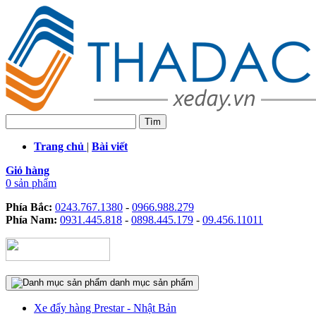
Trang chủ
|
Bài viết
Giỏ hàng
0 sản phẩm
Phía Bắc:
0243.767.1380
-
0966.988.279
Phía Nam:
0931.445.818
-
0898.445.179
-
09.456.11011
danh mục sản phẩm
Xe đẩy hàng Prestar - Nhật Bản