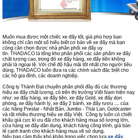
Muốn mua được một chiếc xe đẩy tốt, giá phù hợp bạn
không chỉ cần một số hiểu biết cơ bản về xe đẩy mà bạn
cũng cần chọn được nhà phân phối xe đẩy uy
tín. THADACO là tổng kho phân phối các sản phẩm xe đẩy
chất lượng cao, trong đó xe đẩy hàng, xe đẩy tiền không
phải là ngoại lệ. Với chế độ hậu mãi tốt nhất cho người tiêu
dùng, THADACO luôn đưa ra các chính sách đặc biệt cho
các hộ gia đình, các doanh nghiệp.
Công ty Thành Đạt chuyên phân phối đầy đủ các thương
hiệu xe đẩy chất lượng, có trên thị trường Việt Nam hiện nay
như: xe đẩy hàng, xe đẩy tiền, xe đẩy Gold, xe đẩy dọn
phòng, xe đẩy hành lý, xe đẩy 2 bánh, xe đẩy rượu .... của
các hãng Prestar - Nhật Bản, Jumbo - Thái Lan, Goldcaster
và rất nhiều thương hiệu xe đẩy Việt. Công ty luôn có chiết
khấu giá cực kì ưu đãi cho khách hàng mua số lượng lớn,
cửa hàng xe đẩy dân dụng, khách hàng công trình, giá bán
lẻ cạnh tranh cho khách hàng mua về sử dụng.
Nếu bạn cảm thấy khó khăn trong việc chọn lựa
xe đẩy