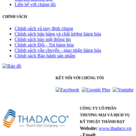
Liên hệ với chúng tôi
CHÍNH SÁCH
Chính sách và quy định chung
Chính sách bán hàng và chất lượng hàng hóa
Chính sách bảo mật thông tin
Chính sách Đổi - Trả hàng hóa
Chính sách vận chuyển - giao nhận hàng hóa
Chính sách Bảo hành sản phẩm
KẾT NỐI VỚI CHÚNG TÔI
CÔNG TY CỔ PHẦN
THƯƠNG MẠI VÀ DỊCH VỤ
KỸ THUẬT THÀNH ĐẠT
Website:
www.thadaco.vn
-
Email: