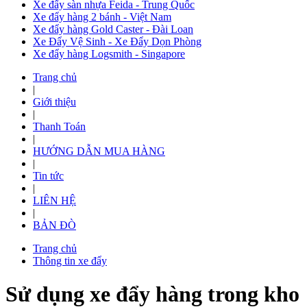
Xe đẩy sàn nhựa Feida - Trung Quốc
Xe đẩy hàng 2 bánh - Việt Nam
Xe đẩy hàng Gold Caster - Đài Loan
Xe Đẩy Vệ Sinh - Xe Đẩy Dọn Phòng
Xe đẩy hàng Logsmith - Singapore
Trang chủ
|
Giới thiệu
|
Thanh Toán
|
HƯỚNG DẪN MUA HÀNG
|
Tin tức
|
LIÊN HỆ
|
BẢN ĐÒ
Trang chủ
Thông tin xe đẩy
Sử dụng xe đẩy hàng trong kho