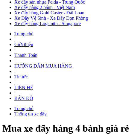
Xe đẩy sàn nhựa Feida - Trung Quốc
Xe đẩy hàng 2 bánh - Việt Nam
Xe đẩy hàng Gold Caster - Đài Loan
Xe Đẩy Vệ Sinh - Xe Đẩy Dọn Phòng
Xe đẩy hàng Logsmith - Singapore
Trang chủ
|
Giới thiệu
|
Thanh Toán
|
HƯỚNG DẪN MUA HÀNG
|
Tin tức
|
LIÊN HỆ
|
BẢN ĐÒ
Trang chủ
Thông tin xe đẩy
Mua xe đẩy hàng 4 bánh giá rẻ