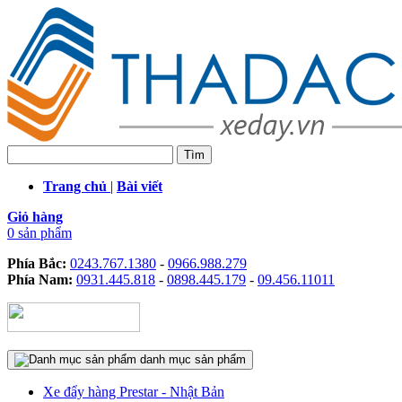
Trang chủ
|
Bài viết
Giỏ hàng
0 sản phẩm
Phía Bắc:
0243.767.1380
-
0966.988.279
Phía Nam:
0931.445.818
-
0898.445.179
-
09.456.11011
danh mục sản phẩm
Xe đẩy hàng Prestar - Nhật Bản