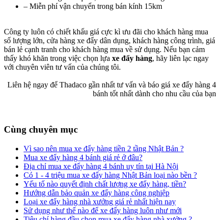
– Miễn phí vận chuyển trong bán kính 15km
Công ty luôn có chiết khấu giá cực kì ưu đãi cho khách hàng mua
số lượng lớn, cửa hàng xe đẩy dân dụng, khách hàng công trình, giá
bán lẻ cạnh tranh cho khách hàng mua về sử dụng. Nếu bạn cảm
thấy khó khăn trong việc chọn lựa
xe đẩy hàng
, hãy liên lạc ngay
với chuyên viên tư vấn của chúng tôi.
Liên hệ ngay để Thadaco gần nhất tư vấn và báo giá xe đẩy hàng 4
bánh tốt nhất dành cho nhu cầu của bạn
Cùng chuyên mục
Vì sao nên mua xe đẩy hàng tiền 2 tầng Nhật Bản ?
Mua xe đẩy hàng 4 bánh giá rẻ ở đâu?
Địa chỉ mua xe đẩy hàng 4 bánh uy tín tại Hà Nội
Có 1 - 4 triệu mua xe đẩy hàng Nhật Bản loại nào bền ?
Yếu tố nào quyết định chất lượng xe đẩy hàng, tiền?
Hướng dẫn bảo quản xe đẩy hàng công nghiệp
Loại xe đẩy hàng nhà xưởng giá rẻ nhất hiện nay
Sử dụng như thế nào để xe đẩy hàng luôn như mới
Tiêu chí hàng đầu chọn mua xe đẩy hàng nhà xưởng ?