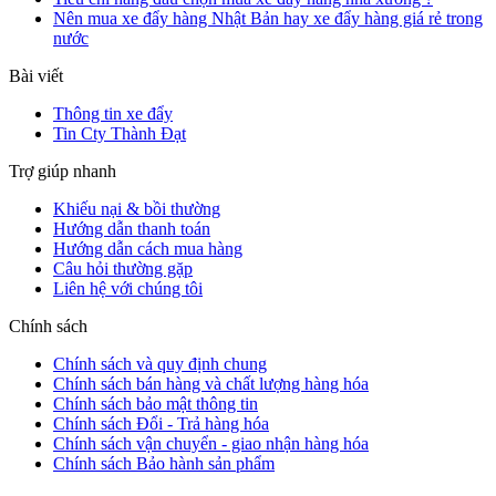
Nên mua xe đẩy hàng Nhật Bản hay xe đẩy hàng giá rẻ trong
nước
Bài viết
Thông tin xe đẩy
Tin Cty Thành Đạt
Trợ giúp nhanh
Khiếu nại & bồi thường
Hướng dẫn thanh toán
Hướng dẫn cách mua hàng
Câu hỏi thường gặp
Liên hệ với chúng tôi
Chính sách
Chính sách và quy định chung
Chính sách bán hàng và chất lượng hàng hóa
Chính sách bảo mật thông tin
Chính sách Đổi - Trả hàng hóa
Chính sách vận chuyển - giao nhận hàng hóa
Chính sách Bảo hành sản phẩm