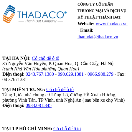
CÔNG TY CỔ PHẦN
THƯƠNG MẠI VÀ DỊCH VỤ
KỸ THUẬT THÀNH ĐẠT
Website:
www.thadaco.vn
-
Email:
thanhdat@thadaco.vn
TẠI HÀ NỘI:
Có chỗ để ô tô
85 Nguyễn Văn Huyên, P. Quan Hoa, Q. Cầu Giấy, Hà Nội
(cạnh Nhà Văn Hóa phường Quan Hoa)
Điện thoại:
0243.767.1380
-
090.629.1381
-
0966.988.279
- Fax:
04 37671381
TẠI MIỀN TRUNG:
Có chỗ để ô tô
Tầng 1, tòa nhà chung cư Lũng Lô, đường Hồ Xuân Hương,
phường Vinh Tân, TP Vinh, tỉnh Nghệ An ( sau bến xe chợ Vinh)
Điện thoại:
0983.081.345
TẠI TP HỒ CHÍ MINH:
Có chỗ để ô tô