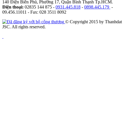
140 Điện Biên Phủ, Phường 17, Quận Bình Thạnh Tp.HCM.
Điện thoại:
02835 144 875 -
0931.445.818
-
0898.445.179
-
09.456.11011 - Fax: 028 3511 8092
© Copyright 2015 by Thanhdat
JSC. All rights reserved.