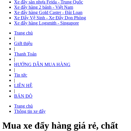
Xe đẩy sàn nhựa Feida - Trung Quốc
Xe đẩy hàng 2 bánh - Việt Nam
Xe đẩy hàng Gold Caster - Đài Loan
Xe Đẩy Vệ Sinh - Xe Đẩy Dọn Phòng
Xe đẩy hàng Logsmith - Singapore
Trang chủ
|
Giới thiệu
|
Thanh Toán
|
HƯỚNG DẪN MUA HÀNG
|
Tin tức
|
LIÊN HỆ
|
BẢN ĐÒ
Trang chủ
Thông tin xe đẩy
Mua xe đẩy hàng giá rẻ, chất