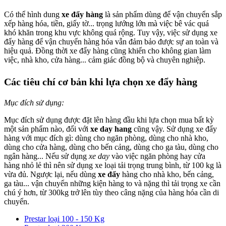
Có thể hình dung
xe đẩy hàng
là sản phẩm dùng để vận chuyển sắp
xếp hàng hóa, tiền, giấy tờ... trọng lướng lớn mà việc bê vác quá
khó khăn trong khu vực không quá rộng. Tuy vậy, việc sử dụng xe
đẩy hàng để vận chuyển hàng hóa vẫn đảm bảo được sự an toàn và
hiệu quả. Đồng thời xe đẩy hàng cũng khiến cho không gian làm
việc, nhà kho, cửa hàng... cảm giác đồng bộ và chuyên nghiệp.
Các tiêu chí c
ơ bản khi lựa chọn
xe đẩy hàng
Mục đích sử dụng:
Mục đích sử dụng được đặt lên hàng đầu khi lựa chọn mua bất kỳ
một sản phẩm nào, đối với
xe day hang
cũng vậy. Sử dụng xe đẩy
hàng với mục đích gì: dùng cho ngăn phòng, dùng cho nhà kho,
dùng cho cửa hàng, dùng cho bến cảng, dùng cho ga tàu, dùng cho
ngân hàng... Nếu sử dụng
xe day
vào việc ngăn phòng hay cửa
hàng nhỏ lẻ thì nên sử dụng xe loại tải trọng trung bình, từ 100 kg là
vừa đủ. Ngược lại, nếu dùng
xe đẩy
hàng cho nhà kho, bến cảng,
ga tàu... vận chuyển những kiện hàng to và nặng thì tải trọng xe cần
chú ý hơn, từ 300kg trở lên tùy theo câng nặng của hàng hóa cần di
chuyển.
Prestar loại 100 - 150 Kg