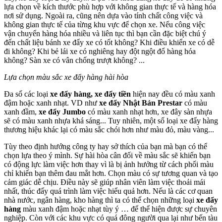
lựa chọn về kích thước phù hợp với không gian thực tế và hàng hóa
nơi sử dụng. Ngoài ra, cũng nên dựa vào tính chất công việc và
không gian thực tế của từng khu vực để chọn xe. Nếu công việc
vận chuyển hàng hóa nhiều và liên tục thì bạn cần đặc biệt chú ý
đến chất liệu bánh xe đẩy xe có tốt không? Khi điều khiển xe có dễ
đi không? Khi bẻ lái xe có nghiêng hay đột ngột đổ hàng hóa
không? Sàn xe có vân chống trượt không? ...
Lựa chọn màu sắc xe đẩy hàng hài hòa
Đa số các loại
xe đẩy hàng, xe đẩy tiền
hiện nay đều có màu xanh
đậm hoặc xanh nhạt. VD như
xe đẩy Nhật Bản Prestar
có màu
xanh đầm,
xe đẩy Jumbo
có màu xanh nhạt hơn, xe đây sàn nhựa
sẽ có màu xanh nhựa khá sáng... Tuy nhiên, một số loại xe đẩy hàng
thương hiệu khác lại có màu sắc chói hơn như màu đỏ, màu vàng...
Tùy theo định hướng công ty hay sở thích của bạn mà bạn có thể
chọn lựa theo ý mình. Sự hài hòa cân đối về màu sắc sẽ khiến bạn
có động lực làm việc hơn thay vì là bị ảnh hưởng từ cách phối màu
chỉ khiến bạn thêm đau mắt hơn. Chọn màu có sự tương quan và tạo
cảm giác dễ chịu. Điều này sẽ giúp nhân viên làm việc thoải mái
nhất, thúc đẩy quá trình làm việc hiểu quả hơn. Nếu là các cơ quan
nhà nước, ngân hàng, kho hàng thì ta có thể chọn những loại
xe đẩy
hàng
màu xanh đậm hoặc nhạt tùy ý … để thể hiện được sự chuyên
nghiệp. Còn với các khu vực có quá đông người qua lại như bến tàu