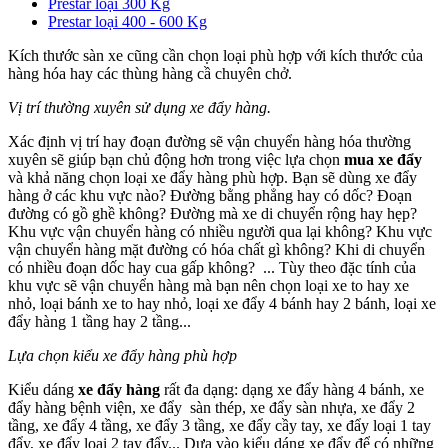
Prestar loại 300 Kg
Prestar loại 400 - 600 Kg
Kích thước sàn xe cũng cần chọn loại phù hợp với kích thước của
hàng hóa hay các thùng hàng cầ chuyên chở.
Vị trí
thường xuyên sử dụng xe đẩy hàng.
Xác định vị trí hay đoạn đường sẽ vận chuyển hàng hóa thường
xuyên sẽ giúp bạn chủ động hơn trong việc lựa chọn
mua xe đẩy
và khả năng chọn loại xe đẩy hàng phù hợp. Bạn sẽ dùng xe đẩy
hàng ở các khu vực nào? Đường bằng phẳng hay có dốc? Đoạn
đường có gồ ghề không? Đường mà xe di chuyển rộng hay hẹp?
Khu vực vận chuyển hàng có nhiều người qua lại không? Khu vực
vận chuyển hàng mặt đường có hóa chất gì không? Khi di chuyển
có nhiều đoạn dốc hay cua gấp không? ... Tùy theo đặc tính của
khu vực sẽ vận chuyển hàng mà bạn nên chọn loại xe to hay xe
nhỏ, loại bánh xe to hay nhỏ, loại xe đẩy 4 bánh hay 2 bánh, loại xe
đẩy hàng 1 tầng hay 2 tầng...
Lựa chọn kiểu xe đẩy hàng phù hợp
Kiểu dáng
xe đẩy hàng
rất đa dạng: dạng xe đẩy hàng 4 bánh, xe
đẩy hàng bệnh viện, xe đẩy sàn thép, xe đẩy sàn nhựa, xe đẩy 2
tầng, xe đẩy 4 tầng, xe đẩy 3 tầng, xe đẩy cầy tay, xe đẩy loại 1 tay
đẩy, xe đẩy loại 2 tay đẩy... Dựa vào kiểu dáng xe đẩy để có những