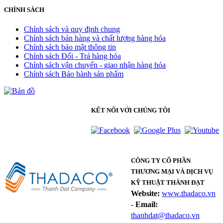
CHÍNH SÁCH
Chính sách và quy định chung
Chính sách bán hàng và chất lượng hàng hóa
Chính sách bảo mật thông tin
Chính sách Đổi - Trả hàng hóa
Chính sách vận chuyển - giao nhận hàng hóa
Chính sách Bảo hành sản phẩm
KẾT NỐI VỚI CHÚNG TÔI
CÔNG TY CỔ PHẦN
THƯƠNG MẠI VÀ DỊCH VỤ
KỸ THUẬT THÀNH ĐẠT
Website:
www.thadaco.vn
-
Email:
thanhdat@thadaco.vn