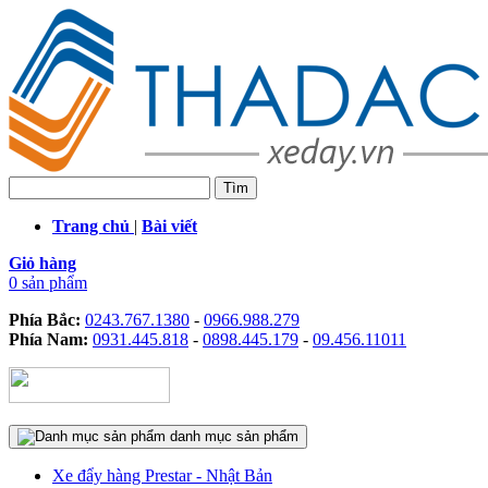
Trang chủ
|
Bài viết
Giỏ hàng
0 sản phẩm
Phía Bắc:
0243.767.1380
-
0966.988.279
Phía Nam:
0931.445.818
-
0898.445.179
-
09.456.11011
danh mục sản phẩm
Xe đẩy hàng Prestar - Nhật Bản