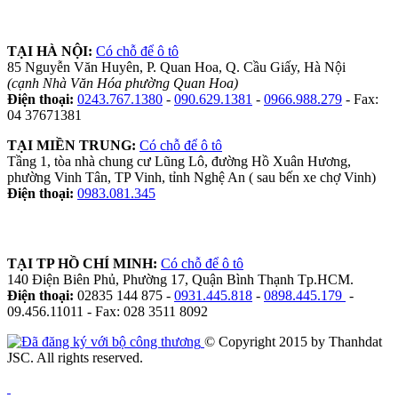
TẠI HÀ NỘI:
Có chỗ để ô tô
85 Nguyễn Văn Huyên, P. Quan Hoa, Q. Cầu Giấy, Hà Nội
(cạnh Nhà Văn Hóa phường Quan Hoa)
Điện thoại:
0243.767.1380
-
090.629.1381
-
0966.988.279
- Fax:
04 37671381
TẠI MIỀN TRUNG:
Có chỗ để ô tô
Tầng 1, tòa nhà chung cư Lũng Lô, đường Hồ Xuân Hương,
phường Vinh Tân, TP Vinh, tỉnh Nghệ An ( sau bến xe chợ Vinh)
Điện thoại:
0983.081.345
TẠI TP HỒ CHÍ MINH:
Có chỗ để ô tô
140 Điện Biên Phủ, Phường 17, Quận Bình Thạnh Tp.HCM.
Điện thoại:
02835 144 875 -
0931.445.818
-
0898.445.179
-
09.456.11011 - Fax: 028 3511 8092
© Copyright 2015 by Thanhdat
JSC. All rights reserved.