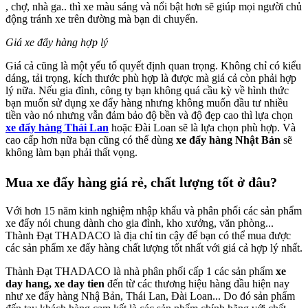
, chợ, nhà ga.. thì xe màu sáng và nổi bật hơn sẽ giúp mọi người chủ
động tránh xe trên đường mà bạn di chuyển.
Giá xe đẩy hàng hợp lý
Giá cả cũng là một yếu tố quyết định quan trọng. Không chỉ có kiểu
dáng, tải trọng, kích thước phù hợp là được mà giá cả còn phải hợp
lý nữa. Nếu gia đình, công ty bạn không quá cầu kỳ về hình thức
bạn muốn sử dụng xe đẩy hàng nhưng không muốn đầu tư nhiều
tiền vào nó nhưng vẫn đảm bảo độ bền và độ đẹp cao thì lựa chọn
xe đẩy hàng Thái Lan
hoặc Đài Loan sẽ là lựa chọn phù hợp. Và
cao cấp hơn nữa bạn cũng có thể dùng
xe đẩy hàng Nhật Bản
sẽ
không làm bạn phải thất vọng.
Mua xe đẩy hàng giá rẻ, chất lượng tốt ở đâu?
Với hơn 15 năm kinh nghiệm nhập khẩu và phân phối các sản phẩm
xe đẩy nói chung dành cho gia đình, kho xưởng, văn phòng...
Thành Đạt THADACO là địa chỉ tin cậy để bạn có thể mua được
các sản phẩm xe đẩy hàng chất lượng tốt nhất với giá cả hợp lý nhất.
Thành Đạt THADACO là nhà phân phối cấp 1 các sản phẩm
xe
day hang, xe day tien
đến từ các thương hiệu hàng đầu hiện nay
như xe đẩy hàng Nhậ Bản, Thái Lan, Đài Loan... Do đó sản phẩm