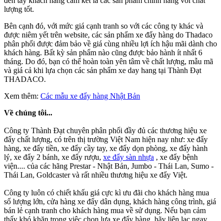
đến tay khách hàng cam kết là các sản phẩm chính hãng với chất
lượng tốt.
Bên cạnh đó, với mức giá cạnh tranh so với các công ty khác và
được niêm yết trên website, các sản phẩm xe đẩy hàng do Thadaco
phân phối được đảm bảo về giá cùng nhiều lợi ích hậu mãi dành cho
khách hàng. Bất kỳ sản phẩm nào cũng được bảo hành ít nhất 6
tháng. Do đó, bạn có thể hoàn toàn yên tâm về chất lượng, mẫu mã
và giá cả khi lựa chọn các sản phẩm xe day hang tại Thành Đạt
THADACO.
Xem thêm:
Các mẫu xe đẩy hàng Nhật Bản
Về chúng tôi...
Công ty Thành Đạt chuyên phân phối đầy đủ các thương hiệu xe
đẩy chất lượng, có trên thị trường Việt Nam hiện nay như: xe đẩy
hàng, xe đẩy tiền, xe đẩy cầy tay, xe đẩy dọn phòng, xe đẩy hành
lý, xe đẩy 2 bánh, xe đẩy rượu,
xe đẩy sàn nhựa
, xe đẩy bệnh
viện.... của các hãng Prestar - Nhật Bản, Jumbo - Thái Lan, Sumo -
Thái Lan, Goldcaster và rất nhiều thương hiệu xe đẩy Việt.
Công ty luôn có chiết khấu giá cực kì ưu đãi cho khách hàng mua
số lượng lớn, cửa hàng xe đẩy dân dụng, khách hàng công trình, giá
bán lẻ cạnh tranh cho khách hàng mua về sử dụng. Nếu bạn cảm
thấy khó khăn trong việc chọn lựa xe đẩy hàng, hãy liên lạc ngay