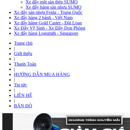
Xe đẩy mặt sàn thép SUMO
Xe đẩy hàng sàn nhựa SUMO
Xe đẩy sàn nhựa Feida - Trung Quốc
Xe đẩy hàng 2 bánh - Việt Nam
Xe đẩy hàng Gold Caster - Đài Loan
Xe Đẩy Vệ Sinh - Xe Đẩy Dọn Phòng
Xe đẩy hàng Logsmith - Singapore
Trang chủ
|
Giới thiệu
|
Thanh Toán
|
HƯỚNG DẪN MUA HÀNG
|
Tin tức
|
LIÊN HỆ
|
BẢN ĐÒ