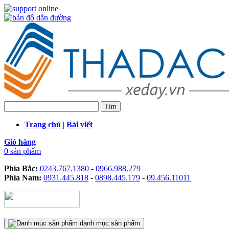
Trang chủ
|
Bài viết
Giỏ hàng
0 sản phẩm
Phía Bắc:
0243.767.1380
-
0966.988.279
Phía Nam:
0931.445.818
-
0898.445.179
-
09.456.11011
danh mục sản phẩm