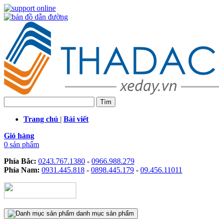
Trang chủ
|
Bài viết
Giỏ hàng
0 sản phẩm
Phía Bắc:
0243.767.1380
-
0966.988.279
Phía Nam:
0931.445.818
-
0898.445.179
-
09.456.11011
danh mục sản phẩm