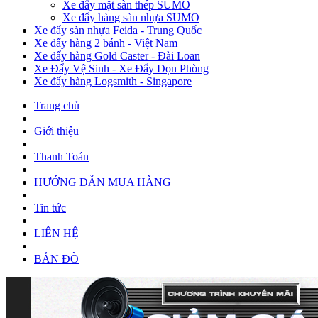
Xe đẩy mặt sàn thép SUMO
Xe đẩy hàng sàn nhựa SUMO
Xe đẩy sàn nhựa Feida - Trung Quốc
Xe đẩy hàng 2 bánh - Việt Nam
Xe đẩy hàng Gold Caster - Đài Loan
Xe Đẩy Vệ Sinh - Xe Đẩy Dọn Phòng
Xe đẩy hàng Logsmith - Singapore
Trang chủ
|
Giới thiệu
|
Thanh Toán
|
HƯỚNG DẪN MUA HÀNG
|
Tin tức
|
LIÊN HỆ
|
BẢN ĐÒ