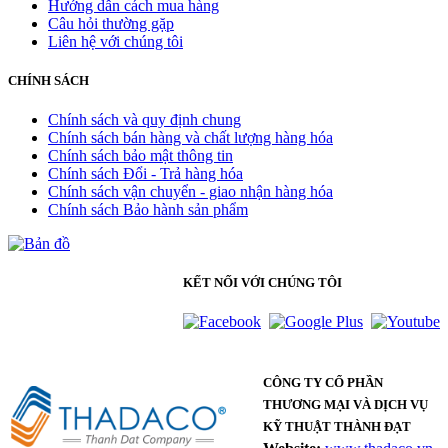
Hướng dẫn cách mua hàng
Câu hỏi thường gặp
Liên hệ với chúng tôi
CHÍNH SÁCH
Chính sách và quy định chung
Chính sách bán hàng và chất lượng hàng hóa
Chính sách bảo mật thông tin
Chính sách Đổi - Trả hàng hóa
Chính sách vận chuyển - giao nhận hàng hóa
Chính sách Bảo hành sản phẩm
KẾT NỐI VỚI CHÚNG TÔI
CÔNG TY CỔ PHẦN
THƯƠNG MẠI VÀ DỊCH VỤ
KỸ THUẬT THÀNH ĐẠT