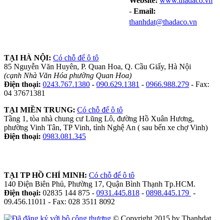
Website:
www.thadaco.vn
-
Email:
thanhdat@thadaco.vn
TẠI HÀ NỘI:
Có chỗ để ô tô
85 Nguyễn Văn Huyên, P. Quan Hoa, Q. Cầu Giấy, Hà Nội
(cạnh Nhà Văn Hóa phường Quan Hoa)
Điện thoại:
0243.767.1380
-
090.629.1381
-
0966.988.279
- Fax:
04 37671381
TẠI MIỀN TRUNG:
Có chỗ để ô tô
Tầng 1, tòa nhà chung cư Lũng Lô, đường Hồ Xuân Hương,
phường Vinh Tân, TP Vinh, tỉnh Nghệ An ( sau bến xe chợ Vinh)
Điện thoại:
0983.081.345
TẠI TP HỒ CHÍ MINH:
Có chỗ để ô tô
140 Điện Biên Phủ, Phường 17, Quận Bình Thạnh Tp.HCM.
Điện thoại:
02835 144 875 -
0931.445.818
-
0898.445.179
-
09.456.11011 - Fax: 028 3511 8092
© Copyright 2015 by Thanhdat