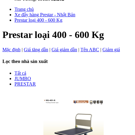
Trang chủ
Xe đẩy hàng Prestar - Nhật Bản
Prestar loại 400 - 600 Kg
Prestar loại 400 - 600 Kg
Mặc định
|
Giá tăng dần
|
Giá giảm dần
|
Tên ABC
|
Giảm giá
Lọc theo nhà sản xuất
Tất cả
JUMBO
PRESTAR