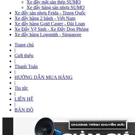
Xe đẩy mặt sàn thép SUMO
Xe đẩy hàng sàn nhựa SUMO
Xe đẩy sàn nhựa Feida - Trung Quốc
Xe đẩy hàng 2 bánh - Việt Nam
Xe đẩy hàng Gold Caster - Đài Loan
Xe Đẩy Vệ Sinh - Xe Đẩy Dọn Phòng
Xe đẩy hàng Logsmith - Singapore
Trang chủ
|
Giới thiệu
|
Thanh Toán
|
HƯỚNG DẪN MUA HÀNG
|
Tin tức
|
LIÊN HỆ
|
BẢN ĐÒ