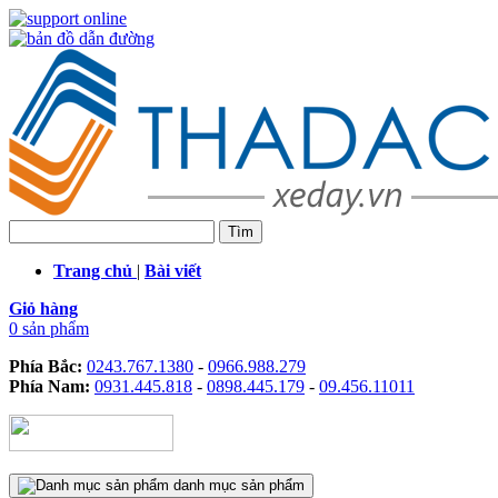
Trang chủ
|
Bài viết
Giỏ hàng
0 sản phẩm
Phía Bắc:
0243.767.1380
-
0966.988.279
Phía Nam:
0931.445.818
-
0898.445.179
-
09.456.11011
danh mục sản phẩm