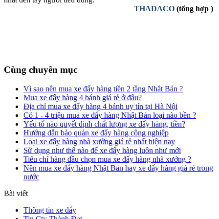
THADACO
(tổng hợp )
Cùng chuyên mục
Vì sao nên mua xe đẩy hàng tiền 2 tầng Nhật Bản ?
Mua xe đẩy hàng 4 bánh giá rẻ ở đâu?
Địa chỉ mua xe đẩy hàng 4 bánh uy tín tại Hà Nội
Có 1 - 4 triệu mua xe đẩy hàng Nhật Bản loại nào bền ?
Yếu tố nào quyết định chất lượng xe đẩy hàng, tiền?
Hướng dẫn bảo quản xe đẩy hàng công nghiệp
Loại xe đẩy hàng nhà xưởng giá rẻ nhất hiện nay
Sử dụng như thế nào để xe đẩy hàng luôn như mới
Tiêu chí hàng đầu chọn mua xe đẩy hàng nhà xưởng ?
Nên mua xe đẩy hàng Nhật Bản hay xe đẩy hàng giá rẻ trong
nước
Bài viết
Thông tin xe đẩy
Tin Cty Thành Đạt