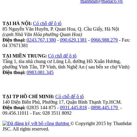
thanhdat@thadaco.vn
TẠI HÀ NỘI:
Có chỗ để ô tô
85 Nguyễn Văn Huyên, P. Quan Hoa, Q. Cầu Giấy, Hà Nội
(cạnh Nhà Văn Hóa phường Quan Hoa)
Điện thoại:
0243.767.1380
-
090.629.1381
-
0966.988.279
- Fax:
04 37671381
TẠI MIỀN TRUNG:
Có chỗ để ô tô
Tầng 1, tòa nhà chung cư Lũng Lô, đường Hồ Xuân Hương,
phường Vinh Tân, TP Vinh, tỉnh Nghệ An ( sau bến xe chợ Vinh)
Điện thoại:
0983.081.345
TẠI TP HỒ CHÍ MINH:
Có chỗ để ô tô
140 Điện Biên Phủ, Phường 17, Quận Bình Thạnh Tp.HCM.
Điện thoại:
02835 144 875 -
0931.445.818
-
0898.445.179
-
09.456.11011 - Fax: 028 3511 8092
© Copyright 2015 by Thanhdat
JSC. All rights reserved.