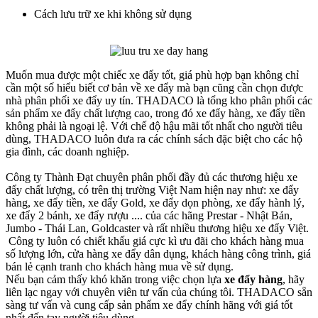
Cách lưu trữ xe khi không sử dụng
Muốn mua được một chiếc xe đẩy tốt, giá phù hợp bạn không chỉ
cần một số hiểu biết cơ bản về xe đẩy mà bạn cũng cần chọn được
nhà phân phối xe đẩy uy tín. THADACO là tổng kho phân phối các
sản phẩm xe đẩy chất lượng cao, trong đó xe đẩy hàng, xe đẩy tiền
không phải là ngoại lệ. Với chế độ hậu mãi tốt nhất cho người tiêu
dùng, THADACO luôn đưa ra các chính sách đặc biệt cho các hộ
gia đình, các doanh nghiệp.
Công ty Thành Đạt chuyên phân phối đầy đủ các thương hiệu xe
đẩy chất lượng, có trên thị trường Việt Nam hiện nay như: xe đẩy
hàng, xe đẩy tiền, xe đẩy Gold, xe đẩy dọn phòng, xe đẩy hành lý,
xe đẩy 2 bánh, xe đẩy rượu .... của các hãng Prestar - Nhật Bản,
Jumbo - Thái Lan, Goldcaster và rất nhiều thương hiệu xe đẩy Việt.
Công ty luôn có chiết khấu giá cực kì ưu đãi cho khách hàng mua
số lượng lớn, cửa hàng xe đẩy dân dụng, khách hàng công trình, giá
bán lẻ cạnh tranh cho khách hàng mua về sử dụng.
Nếu bạn cảm thấy khó khăn trong việc chọn lựa
xe đẩy hàng
, hãy
liên lạc ngay với chuyên viên tư vấn của chúng tôi. THADACO sẵn
sàng tư vấn và cung cấp sản phẩm xe đẩy chính hãng với giá tốt
nhất đến tay người tiêu dùng.