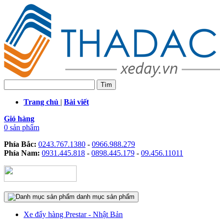
Trang chủ
|
Bài viết
Giỏ hàng
0 sản phẩm
Phía Bắc:
0243.767.1380
-
0966.988.279
Phía Nam:
0931.445.818
-
0898.445.179
-
09.456.11011
danh mục sản phẩm
Xe đẩy hàng Prestar - Nhật Bản