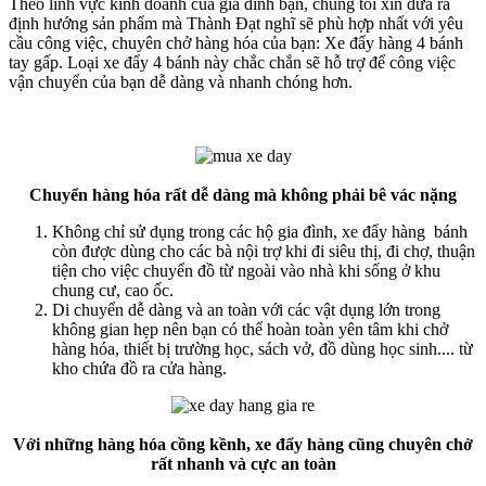
Theo lĩnh vực kinh doanh của gia đình bạn, chúng tôi xin đưa ra
định hướng sản phẩm mà Thành Đạt nghĩ sẽ phù hợp nhất với yêu
cầu công việc, chuyên chở hàng hóa của bạn: Xe đẩy hàng 4 bánh
tay gấp. Loại xe đẩy 4 bánh này chắc chắn sẽ hỗ trợ để công việc
vận chuyển của bạn dễ dàng và nhanh chóng hơn.
Chuyển hàng hóa rất dễ dàng mà không phải bê vác nặng
Không chỉ sử dụng trong các hộ gia đình, xe đẩy hàng bánh
còn được dùng cho các bà nội trợ khi đi siêu thị, đi chợ, thuận
tiện cho việc chuyển đồ từ ngoài vào nhà khi sống ở khu
chung cư, cao ốc.
Di chuyển dễ dàng và an toàn với các vật dụng lớn trong
không gian hẹp nên bạn có thể hoàn toàn yên tâm khi chở
hàng hóa, thiết bị trường học, sách vở, đồ dùng học sinh.... từ
kho chứa đồ ra cửa hàng.
Với những hàng hóa cồng kềnh, xe đẩy hàng cũng chuyên chở
rất nhanh và cực an toàn