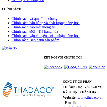
CHÍNH SÁCH
Chính sách và quy định chung
Chính sách bán hàng và chất lượng hàng hóa
Chính sách bảo mật thông tin
Chính sách Đổi - Trả hàng hóa
Chính sách vận chuyển - giao nhận hàng hóa
Chính sách Bảo hành sản phẩm
KẾT NỐI VỚI CHÚNG TÔI
CÔNG TY CỔ PHẦN
THƯƠNG MẠI VÀ DỊCH VỤ
KỸ THUẬT THÀNH ĐẠT
Website:
www.thadaco.vn
-
Email: