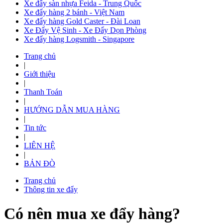
Xe đẩy sàn nhựa Feida - Trung Quốc
Xe đẩy hàng 2 bánh - Việt Nam
Xe đẩy hàng Gold Caster - Đài Loan
Xe Đẩy Vệ Sinh - Xe Đẩy Dọn Phòng
Xe đẩy hàng Logsmith - Singapore
Trang chủ
|
Giới thiệu
|
Thanh Toán
|
HƯỚNG DẪN MUA HÀNG
|
Tin tức
|
LIÊN HỆ
|
BẢN ĐÒ
Trang chủ
Thông tin xe đẩy
Có nên mua xe đẩy hàng?