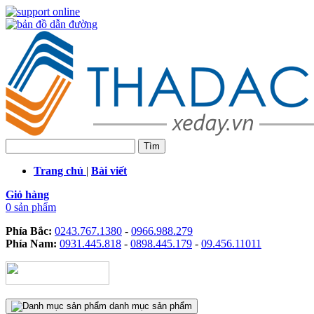
Trang chủ
|
Bài viết
Giỏ hàng
0 sản phẩm
Phía Bắc:
0243.767.1380
-
0966.988.279
Phía Nam:
0931.445.818
-
0898.445.179
-
09.456.11011
danh mục sản phẩm