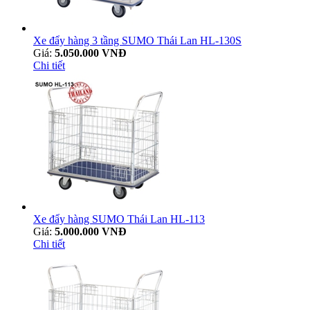
Xe đẩy hàng 3 tầng SUMO Thái Lan HL-130S
Giá:
5.050.000 VNĐ
Chi tiết
Xe đẩy hàng SUMO Thái Lan HL-113
Giá:
5.000.000 VNĐ
Chi tiết