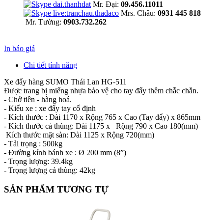
Mr. Đại:
09.456.11011
Mrs. Châu:
0931 445 818
Mr. Tường:
0903.732.262
In báo giá
Chi tiết tính năng
Xe đẩy hàng SUMO Thái Lan HG-511
Được trang bị miếng nhựa bảo vệ cho tay đẩy thêm chắc chắn.
- Chở tiền - hàng hoá.
- Kiểu xe : xe đẩy tay cố định
- Kích thước : Dài 1170 x Rộng 765 x Cao (Tay đẩy) x 865mm
- Kích thước cả thùng: Dài 1175 x Rộng 790 x Cao 180(mm)
Kích thước mặt sàn: Dài 1125 x Rộng 720(mm)
- Tải trọng : 500kg
- Đường kính bánh xe : Ø 200 mm (8”)
- Trọng lượng: 39.4kg
- Trọng lượng cả thùng: 42kg
SẢN PHẨM TƯƠNG TỰ