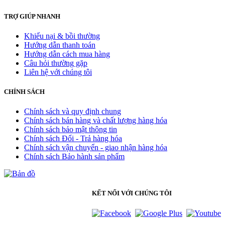
TRỢ GIÚP NHANH
Khiếu nại & bồi thường
Hướng dẫn thanh toán
Hướng dẫn cách mua hàng
Câu hỏi thường gặp
Liên hệ với chúng tôi
CHÍNH SÁCH
Chính sách và quy định chung
Chính sách bán hàng và chất lượng hàng hóa
Chính sách bảo mật thông tin
Chính sách Đổi - Trả hàng hóa
Chính sách vận chuyển - giao nhận hàng hóa
Chính sách Bảo hành sản phẩm
KẾT NỐI VỚI CHÚNG TÔI