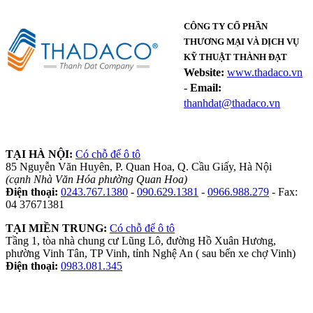
CÔNG TY CỔ PHẦN
THƯƠNG MẠI VÀ DỊCH VỤ
KỸ THUẬT THÀNH ĐẠT
Website:
www.thadaco.vn
-
Email:
thanhdat@thadaco.vn
TẠI HÀ NỘI:
Có chỗ để ô tô
85 Nguyễn Văn Huyên, P. Quan Hoa, Q. Cầu Giấy, Hà Nội
(cạnh Nhà Văn Hóa phường Quan Hoa)
Điện thoại:
0243.767.1380
-
090.629.1381
-
0966.988.279
- Fax:
04 37671381
TẠI MIỀN TRUNG:
Có chỗ để ô tô
Tầng 1, tòa nhà chung cư Lũng Lô, đường Hồ Xuân Hương,
phường Vinh Tân, TP Vinh, tỉnh Nghệ An ( sau bến xe chợ Vinh)
Điện thoại:
0983.081.345