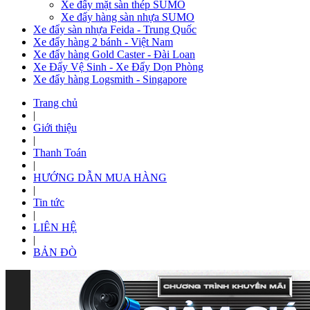
Xe đẩy mặt sàn thép SUMO
Xe đẩy hàng sàn nhựa SUMO
Xe đẩy sàn nhựa Feida - Trung Quốc
Xe đẩy hàng 2 bánh - Việt Nam
Xe đẩy hàng Gold Caster - Đài Loan
Xe Đẩy Vệ Sinh - Xe Đẩy Dọn Phòng
Xe đẩy hàng Logsmith - Singapore
Trang chủ
|
Giới thiệu
|
Thanh Toán
|
HƯỚNG DẪN MUA HÀNG
|
Tin tức
|
LIÊN HỆ
|
BẢN ĐÒ