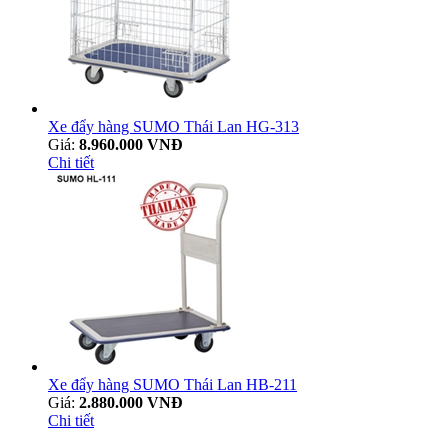
Xe đẩy hàng SUMO Thái Lan HG-313
Giá:
8.960.000 VNĐ
Chi tiết
Xe đẩy hàng SUMO Thái Lan HB-211
Giá:
2.880.000 VNĐ
Chi tiết