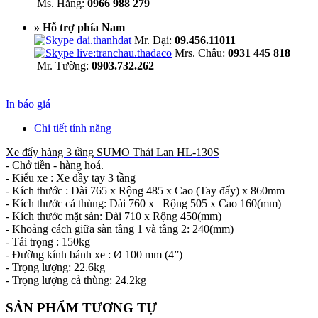
Ms. Hằng:
0966 988 279
» Hỗ trợ phía Nam
Mr. Đại:
09.456.11011
Mrs. Châu:
0931 445 818
Mr. Tường:
0903.732.262
In báo giá
Chi tiết tính năng
Xe đẩy hàng 3 tầng SUMO Thái Lan HL-130S
- Chở tiền - hàng hoá.
- Kiểu xe : Xe đầy tay 3 tầng
- Kích thước : Dài 765 x Rộng 485 x Cao (Tay đẩy) x 860mm
- Kích thước cả thùng: Dài 760 x Rộng 505 x Cao 160(mm)
- Kích thước mặt sàn: Dài 710 x Rộng 450(mm)
- Khoảng cách giữa sàn tầng 1 và tầng 2: 240(mm)
- Tải trọng : 150kg
- Đường kính bánh xe : Ø 100 mm (4”)
- Trọng lượng: 22.6kg
- Trọng lượng cả thùng: 24.2kg
SẢN PHẨM TƯƠNG TỰ