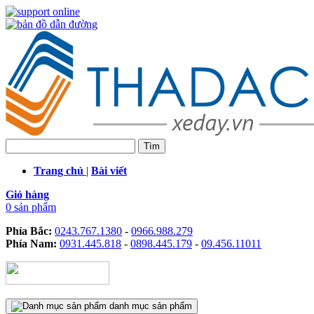
Trang chủ
|
Bài viết
Giỏ hàng
0 sản phẩm
Phía Bắc:
0243.767.1380
-
0966.988.279
Phía Nam:
0931.445.818
-
0898.445.179
-
09.456.11011
danh mục sản phẩm