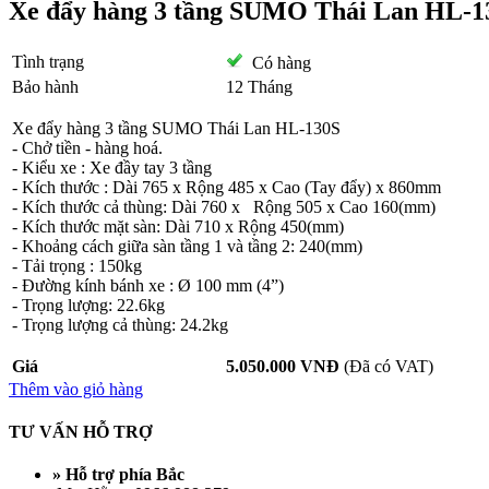
Xe đẩy hàng 3 tầng SUMO Thái Lan HL-1
Tình trạng
Có hàng
Bảo hành
12 Tháng
Xe đẩy hàng 3 tầng SUMO Thái Lan HL-130S
- Chở tiền - hàng hoá.
- Kiểu xe : Xe đầy tay 3 tầng
- Kích thước : Dài 765 x Rộng 485 x Cao (Tay đẩy) x 860mm
- Kích thước cả thùng: Dài 760 x Rộng 505 x Cao 160(mm)
- Kích thước mặt sàn: Dài 710 x Rộng 450(mm)
- Khoảng cách giữa sàn tầng 1 và tầng 2: 240(mm)
- Tải trọng : 150kg
- Đường kính bánh xe : Ø 100 mm (4”)
- Trọng lượng: 22.6kg
- Trọng lượng cả thùng: 24.2kg
Giá
5.050.000 VNĐ
(Đã có VAT)
Thêm vào giỏ hàng
TƯ VẤN HỖ TRỢ
» Hỗ trợ phía Bắc