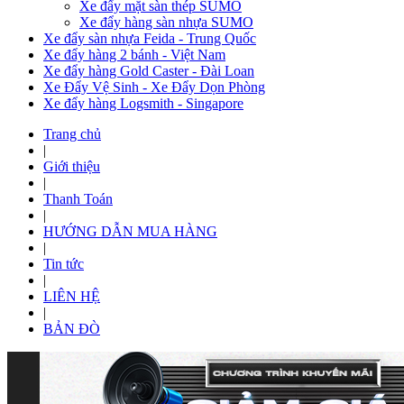
Xe đẩy mặt sàn thép SUMO
Xe đẩy hàng sàn nhựa SUMO
Xe đẩy sàn nhựa Feida - Trung Quốc
Xe đẩy hàng 2 bánh - Việt Nam
Xe đẩy hàng Gold Caster - Đài Loan
Xe Đẩy Vệ Sinh - Xe Đẩy Dọn Phòng
Xe đẩy hàng Logsmith - Singapore
Trang chủ
|
Giới thiệu
|
Thanh Toán
|
HƯỚNG DẪN MUA HÀNG
|
Tin tức
|
LIÊN HỆ
|
BẢN ĐÒ