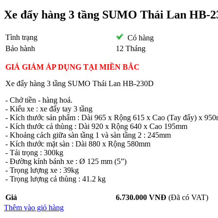
Xe đẩy hàng 3 tầng SUMO Thái Lan HB-
Tình trạng
Có hàng
Bảo hành
12 Tháng
GIÁ GIẢM ÁP DỤNG TẠI MIỀN BẮC
Xe đẩy hàng 3 tầng SUMO Thái Lan HB-230D
- Chở tiền - hàng hoá.
- Kiểu xe : xe đẩy tay 3 tầng
- Kích thước sản phẩm : Dài 965 x Rộng 615 x Cao (Tay đẩy) x 95
- Kích thước cả thùng : Dài 920 x Rộng 640 x Cao 195mm
- Khoảng cách giữa sàn tầng 1 và sàn tầng 2 : 245mm
- Kích thước mặt sàn : Dài 880 x Rộng 580mm
- Tải trọng : 300kg
- Đường kính bánh xe : Ø 125 mm (5”)
- Trọng lượng xe : 39kg
- Trọng lượng cả thùng : 41.2 kg
Giá
6.730.000 VNĐ
(Đã có VAT)
Thêm vào giỏ hàng