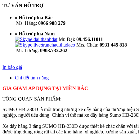
TƯ VẤN HỖ TRỢ
» Hỗ trợ phía Bắc
Ms. Hằng:
0966 988 279
» Hỗ trợ phía Nam
Mr. Đại:
09.456.11011
Mrs. Châu:
0931 445 818
Mr. Tường:
0903.732.262
In báo giá
Chi tiết tính năng
GIÁ GIẢM ÁP DỤNG TẠI MIỀN BẮC
TỔNG QUAN SẢN PHẨM:
SUMO HB-230D là một trong những xe đẩy hàng của thương hiệu SUMO,
nghiệp, người tiêu dùng. Chính vì thế mà xe đẩy hàng Sumo HB-230D
Xe đẩy hàng 3 tầng SUMO HB-230D được thiết kế chắc chắn với tải trọ
được ứng dụng rộng rãi tại các kho hàng, xí nghiệp, xưởng sản xuất, 