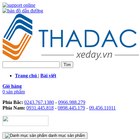
Trang chủ
|
Bài viết
Giỏ hàng
0 sản phẩm
Phía Bắc:
0243.767.1380
-
0966.988.279
Phía Nam:
0931.445.818
-
0898.445.179
-
09.456.11011
danh mục sản phẩm