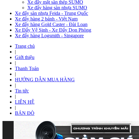
Xe đẩy mặt sàn thép SUMO
Xe đẩy hàng sàn nhựa SUMO
Xe đẩy sàn nhựa Feida - Trung Quốc
Xe đẩy hàng 2 bánh - Việt Nam
Xe đẩy hàng Gold Caster - Đài Loan
Xe Đẩy Vệ Sinh - Xe Đẩy Dọn Phòng
Xe đẩy hàng Logsmith - Singapore
Trang chủ
|
Giới thiệu
|
Thanh Toán
|
HƯỚNG DẪN MUA HÀNG
|
Tin tức
|
LIÊN HỆ
|
BẢN ĐÒ