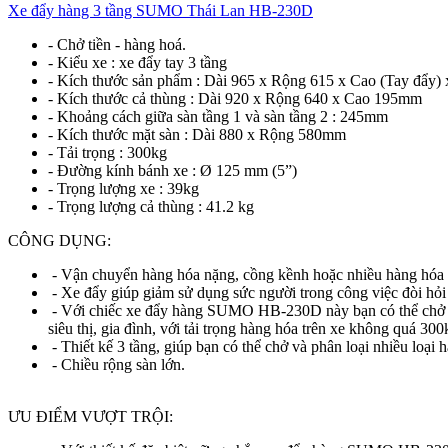
Xe đẩy hàng 3 tầng SUMO Thái Lan HB-230D
- Chở tiền - hàng hoá.
- Kiểu xe : xe đẩy tay 3 tầng
- Kích thước sản phẩm : Dài 965 x Rộng 615 x Cao (Tay đẩy
- Kích thước cả thùng : Dài 920 x Rộng 640 x Cao 195mm
- Khoảng cách giữa sàn tầng 1 và sàn tầng 2 : 245mm
- Kích thước mặt sàn : Dài 880 x Rộng 580mm
- Tải trọng : 300kg
- Đường kính bánh xe : Ø 125 mm (5”)
- Trọng lượng xe : 39kg
- Trọng lượng cả thùng : 41.2 kg
CÔNG DỤNG:
- Vận chuyển hàng hóa nặng, cồng kềnh hoặc nhiều hàng hóa n
- Xe đẩy giúp giảm sử dụng sức người trong công việc đòi hỏi 
- Với chiếc xe đẩy hàng SUMO HB-230D này bạn có thể chở bất
siêu thị, gia đình, với tải trọng hàng hóa trên xe không quá 300
- Thiết kế 3 tầng, giúp bạn có thể chở và phân loại nhiều loại
- Chiều rộng sàn lớn.
ƯU ĐIỂM VƯỢT TRỘI: