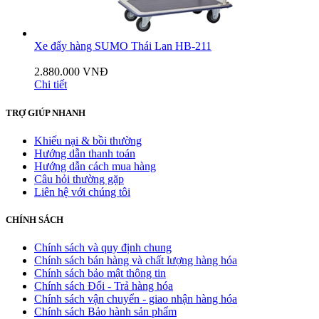
Xe đẩy hàng SUMO Thái Lan HB-211
2.880.000 VNĐ
Chi tiết
TRỢ GIÚP NHANH
Khiếu nại & bồi thường
Hướng dẫn thanh toán
Hướng dẫn cách mua hàng
Câu hỏi thường gặp
Liên hệ với chúng tôi
CHÍNH SÁCH
Chính sách và quy định chung
Chính sách bán hàng và chất lượng hàng hóa
Chính sách bảo mật thông tin
Chính sách Đổi - Trả hàng hóa
Chính sách vận chuyển - giao nhận hàng hóa
Chính sách Bảo hành sản phẩm