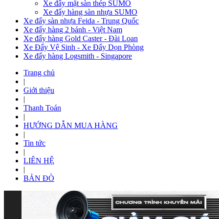
Xe đẩy mặt sàn thép SUMO
Xe đẩy hàng sàn nhựa SUMO
Xe đẩy sàn nhựa Feida - Trung Quốc
Xe đẩy hàng 2 bánh - Việt Nam
Xe đẩy hàng Gold Caster - Đài Loan
Xe Đẩy Vệ Sinh - Xe Đẩy Dọn Phòng
Xe đẩy hàng Logsmith - Singapore
Trang chủ
|
Giới thiệu
|
Thanh Toán
|
HƯỚNG DẪN MUA HÀNG
|
Tin tức
|
LIÊN HỆ
|
BẢN ĐÒ