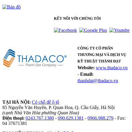
KẾT NỐI VỚI CHÚNG TÔI
CÔNG TY CỔ PHẦN
THƯƠNG MẠI VÀ DỊCH VỤ
KỸ THUẬT THÀNH ĐẠT
Website:
www.thadaco.vn
-
Email:
thanhdat@thadaco.vn
TẠI HÀ NỘI:
Có chỗ để ô tô
85 Nguyễn Văn Huyên, P. Quan Hoa, Q. Cầu Giấy, Hà Nội
(cạnh Nhà Văn Hóa phường Quan Hoa)
Điện thoại:
0243.767.1380
-
090.629.1381
-
0966.988.279
- Fax:
04 37671381