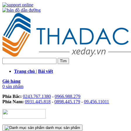
Trang chủ
|
Bài viết
Giỏ hàng
0 sản phẩm
Phía Bắc:
0243.767.1380
-
0966.988.279
Phía Nam:
0931.445.818
-
0898.445.179
-
09.456.11011
danh mục sản phẩm