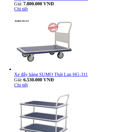
Giá:
7.800.000 VNĐ
Chi tiết
Xe đẩy hàng SUMO Thái Lan HG-311
Giá:
6.530.000 VNĐ
Chi tiết