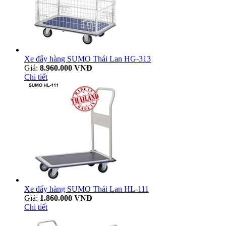
Xe đẩy hàng SUMO Thái Lan HG-313
Giá:
8.960.000 VNĐ
Chi tiết
Xe đẩy hàng SUMO Thái Lan HL-111
Giá:
1.860.000 VNĐ
Chi tiết