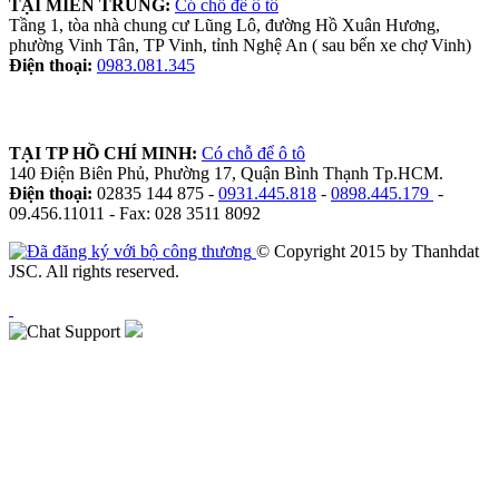
TẠI MIỀN TRUNG:
Có chỗ để ô tô
Tầng 1, tòa nhà chung cư Lũng Lô, đường Hồ Xuân Hương,
phường Vinh Tân, TP Vinh, tỉnh Nghệ An ( sau bến xe chợ Vinh)
Điện thoại:
0983.081.345
TẠI TP HỒ CHÍ MINH:
Có chỗ để ô tô
140 Điện Biên Phủ, Phường 17, Quận Bình Thạnh Tp.HCM.
Điện thoại:
02835 144 875 -
0931.445.818
-
0898.445.179
-
09.456.11011 - Fax: 028 3511 8092
© Copyright 2015 by Thanhdat
JSC. All rights reserved.