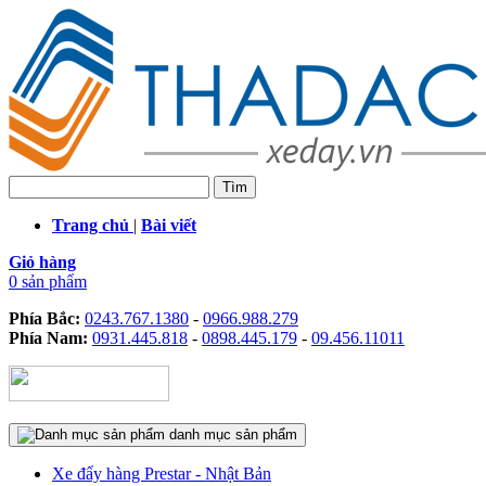
Trang chủ
|
Bài viết
Giỏ hàng
0 sản phẩm
Phía Bắc:
0243.767.1380
-
0966.988.279
Phía Nam:
0931.445.818
-
0898.445.179
-
09.456.11011
danh mục sản phẩm
Xe đẩy hàng Prestar - Nhật Bản