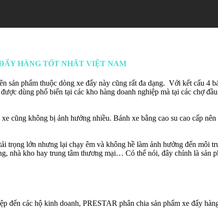
 ĐẨY HÀNG TỐT NHẤT VIỆT NAM
nên sản phẩm thuộc dòng xe đẩy này cũng rất đa dạng. Với kết cấu 4 bá
 được dùng phổ biến tại các kho hàng doanh nghiệp mà tại các chợ đầu 
đập xe cũng không bị ảnh hưởng nhiều. Bánh xe bằng cao su cao cấp nên
ải trọng lớn nhưng lại chạy êm và không hề làm ảnh hưởng đến môi 
g, nhà kho hay trung tâm thương mại… Có thể nói, đây chính là sản p
iệp đến các hộ kinh doanh, PRESTAR phân chia sản phẩm xe đẩy hàng