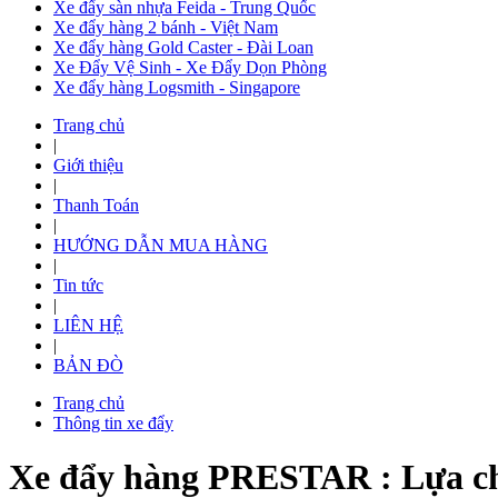
Xe đẩy sàn nhựa Feida - Trung Quốc
Xe đẩy hàng 2 bánh - Việt Nam
Xe đẩy hàng Gold Caster - Đài Loan
Xe Đẩy Vệ Sinh - Xe Đẩy Dọn Phòng
Xe đẩy hàng Logsmith - Singapore
Trang chủ
|
Giới thiệu
|
Thanh Toán
|
HƯỚNG DẪN MUA HÀNG
|
Tin tức
|
LIÊN HỆ
|
BẢN ĐÒ
Trang chủ
Thông tin xe đẩy
Xe đẩy hàng PRESTAR : Lựa ch