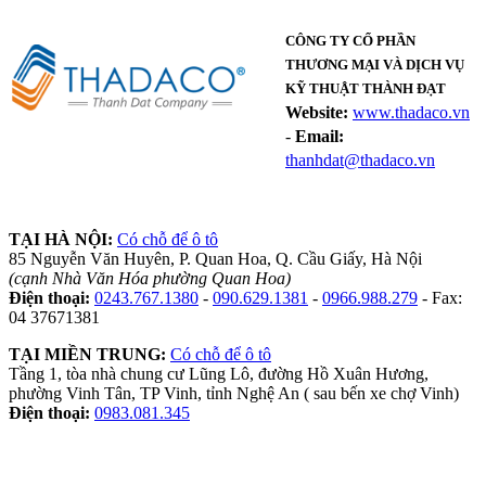
CÔNG TY CỔ PHẦN
THƯƠNG MẠI VÀ DỊCH VỤ
KỸ THUẬT THÀNH ĐẠT
Website:
www.thadaco.vn
-
Email:
thanhdat@thadaco.vn
TẠI HÀ NỘI:
Có chỗ để ô tô
85 Nguyễn Văn Huyên, P. Quan Hoa, Q. Cầu Giấy, Hà Nội
(cạnh Nhà Văn Hóa phường Quan Hoa)
Điện thoại:
0243.767.1380
-
090.629.1381
-
0966.988.279
- Fax:
04 37671381
TẠI MIỀN TRUNG:
Có chỗ để ô tô
Tầng 1, tòa nhà chung cư Lũng Lô, đường Hồ Xuân Hương,
phường Vinh Tân, TP Vinh, tỉnh Nghệ An ( sau bến xe chợ Vinh)
Điện thoại:
0983.081.345