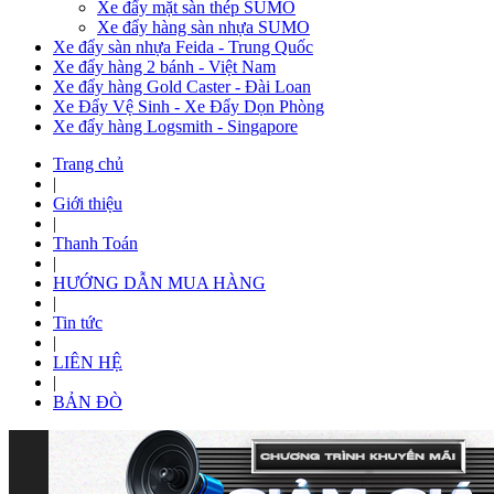
Xe đẩy mặt sàn thép SUMO
Xe đẩy hàng sàn nhựa SUMO
Xe đẩy sàn nhựa Feida - Trung Quốc
Xe đẩy hàng 2 bánh - Việt Nam
Xe đẩy hàng Gold Caster - Đài Loan
Xe Đẩy Vệ Sinh - Xe Đẩy Dọn Phòng
Xe đẩy hàng Logsmith - Singapore
Trang chủ
|
Giới thiệu
|
Thanh Toán
|
HƯỚNG DẪN MUA HÀNG
|
Tin tức
|
LIÊN HỆ
|
BẢN ĐÒ