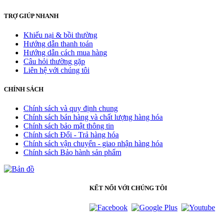
TRỢ GIÚP NHANH
Khiếu nại & bồi thường
Hướng dẫn thanh toán
Hướng dẫn cách mua hàng
Câu hỏi thường gặp
Liên hệ với chúng tôi
CHÍNH SÁCH
Chính sách và quy định chung
Chính sách bán hàng và chất lượng hàng hóa
Chính sách bảo mật thông tin
Chính sách Đổi - Trả hàng hóa
Chính sách vận chuyển - giao nhận hàng hóa
Chính sách Bảo hành sản phẩm
KẾT NỐI VỚI CHÚNG TÔI