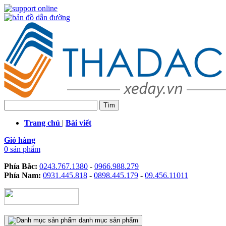
Trang chủ
|
Bài viết
Giỏ hàng
0 sản phẩm
Phía Bắc:
0243.767.1380
-
0966.988.279
Phía Nam:
0931.445.818
-
0898.445.179
-
09.456.11011
danh mục sản phẩm