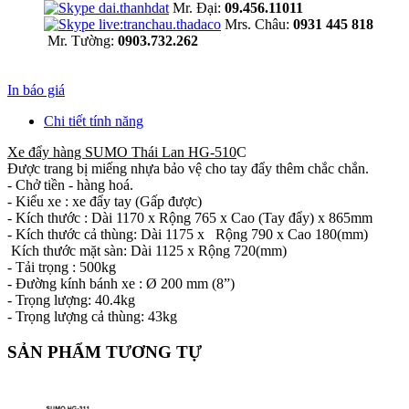
Mr. Đại:
09.456.11011
Mrs. Châu:
0931 445 818
Mr. Tường:
0903.732.262
In báo giá
Chi tiết tính năng
Xe đẩy hàng SUMO Thái Lan HG-510
C
Được trang bị miếng nhựa bảo vệ cho tay đẩy thêm chắc chắn.
- Chở tiền - hàng hoá.
- Kiểu xe : xe đẩy tay (Gấp được)
- Kích thước : Dài 1170 x Rộng 765 x Cao (Tay đẩy) x 865mm
- Kích thước cả thùng: Dài 1175 x Rộng 790 x Cao 180(mm)
Kích thước mặt sàn: Dài 1125 x Rộng 720(mm)
- Tải trọng : 500kg
- Đường kính bánh xe : Ø 200 mm (8”)
- Trọng lượng: 40.4kg
- Trọng lượng cả thùng: 43kg
SẢN PHẨM TƯƠNG TỰ