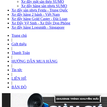
Xe đẩy mặt sàn thép SUMO
Xe đẩy hàng sàn nhựa SUMO
Xe đẩy sàn nhựa Feida - Trung Quốc
Xe đẩy hàng 2 bánh - Việt Nam
Xe đẩy hàng Gold Caster - Đài Loan
Xe Đẩy Vệ Sinh - Xe Đẩy Dọn Phòng
Xe đẩy hàng Logsmith - Singapore
Trang chủ
|
Giới thiệu
|
Thanh Toán
|
HƯỚNG DẪN MUA HÀNG
|
Tin tức
|
LIÊN HỆ
|
BẢN ĐÒ