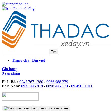
Trang chủ
|
Bài viết
Giỏ hàng
0 sản phẩm
Phía Bắc:
0243.767.1380
-
0966.988.279
Phía Nam:
0931.445.818
-
0898.445.179
-
09.456.11011
danh mục sản phẩm