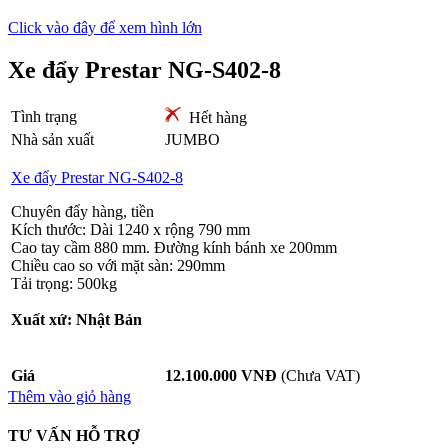
Click vào đây để xem hình lớn
Xe đẩy Prestar NG-S402-8
Tình trạng
Hết hàng
Nhà sản xuất
JUMBO
Xe đẩy Prestar NG-S402-8
Chuyên đẩy hàng, tiền
Kích thước: Dài 1240 x rộng 790 mm
Cao tay cầm 880 mm. Đường kính bánh xe 200mm
Chiều cao so với mặt sàn: 290mm
Tải trọng: 500kg
Xuất xứ: Nhật Bản
Giá
12.100.000 VNĐ
(Chưa VAT)
Thêm vào giỏ hàng
TƯ VẤN HỖ TRỢ