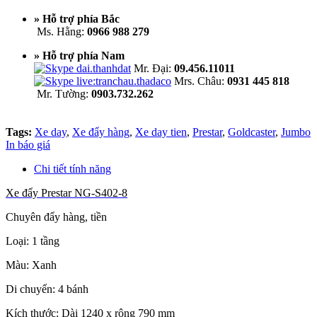
» Hỗ trợ phía Bắc
Ms. Hằng:
0966 988 279
» Hỗ trợ phía Nam
Mr. Đại:
09.456.11011
Mrs. Châu:
0931 445 818
Mr. Tường:
0903.732.262
Tags:
Xe day
,
Xe đẩy hàng
,
Xe day tien
,
Prestar
,
Goldcaster
,
Jumbo
In báo giá
Chi tiết tính năng
Xe đẩy Prestar NG-S402-8
Chuyên đẩy hàng, tiền
Loại: 1 tầng
Màu: Xanh
Di chuyển: 4 bánh
Kích thước: Dài 1240 x rộng 790 mm