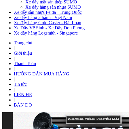
Xe đẩy mặt sàn thép SUMO
Xe đẩy hàng sàn nhựa SUMO
Xe đẩy sàn nhựa Feida - Trung Quốc
Xe đẩy hàng 2 bánh - Việt Nam
Xe đẩy hàng Gold Caster - Đài Loan
Xe Đẩy Vệ Sinh - Xe Đẩy Dọn Phòng
Xe đẩy hàng Logsmith - Singapore
Trang chủ
|
Giới thiệu
|
Thanh Toán
|
HƯỚNG DẪN MUA HÀNG
|
Tin tức
|
LIÊN HỆ
|
BẢN ĐÒ