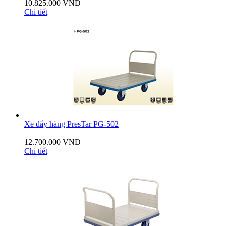
10.825.000 VNĐ
Chi tiết
Xe đẩy hàng PresTar PG-502
12.700.000 VNĐ
Chi tiết