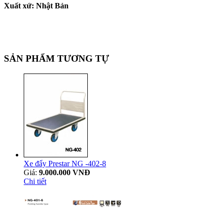
Xuất xứ: Nhật Bản
SẢN PHẨM TƯƠNG TỰ
Xe đẩy Prestar NG -402-8
Giá:
9.000.000 VNĐ
Chi tiết