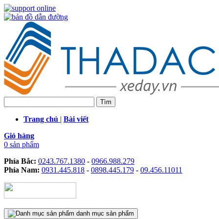
Trang chủ
|
Bài viết
Giỏ hàng
0 sản phẩm
Phía Bắc:
0243.767.1380
-
0966.988.279
Phía Nam:
0931.445.818
-
0898.445.179
-
09.456.11011
danh mục sản phẩm