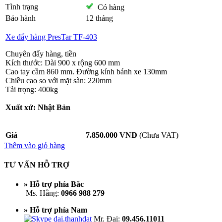
Tình trạng
Có hàng
Bảo hành
12 tháng
Xe đẩy hàng PresTar TF-403
Chuyên đẩy hàng, tiền
Kích thước: Dài 900 x rộng 600 mm
Cao tay cầm 860 mm. Đường kính bánh xe 130mm
Chiều cao so với mặt sàn: 220mm
Tải trọng: 400kg
Xuất xứ: Nhật Bản
Giá
7.850.000 VNĐ
(Chưa VAT)
Thêm vào giỏ hàng
TƯ VẤN HỖ TRỢ
» Hỗ trợ phía Bắc
Ms. Hằng:
0966 988 279
» Hỗ trợ phía Nam
Mr. Đại:
09.456.11011