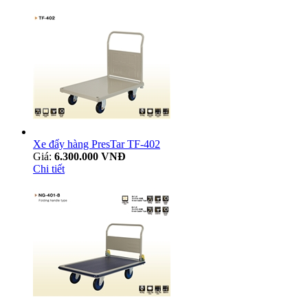
Xe đẩy hàng PresTar TF-402
Giá:
6.300.000 VNĐ
Chi tiết