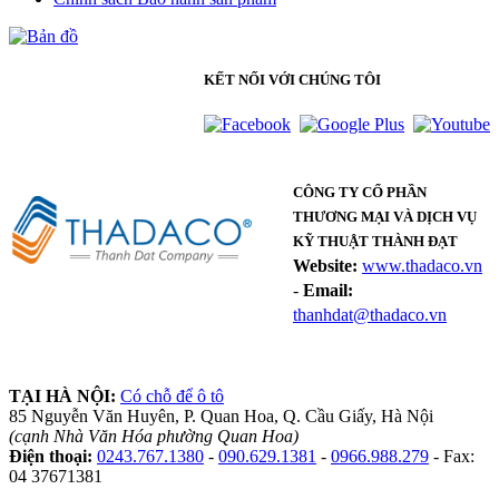
KẾT NỐI VỚI CHÚNG TÔI
CÔNG TY CỔ PHẦN
THƯƠNG MẠI VÀ DỊCH VỤ
KỸ THUẬT THÀNH ĐẠT
Website:
www.thadaco.vn
-
Email:
thanhdat@thadaco.vn
TẠI HÀ NỘI:
Có chỗ để ô tô
85 Nguyễn Văn Huyên, P. Quan Hoa, Q. Cầu Giấy, Hà Nội
(cạnh Nhà Văn Hóa phường Quan Hoa)
Điện thoại:
0243.767.1380
-
090.629.1381
-
0966.988.279
- Fax:
04 37671381