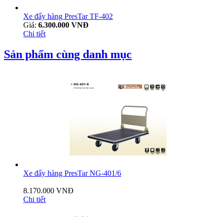
Xe đẩy hàng PresTar TF-402
Giá:
6.300.000 VNĐ
Chi tiết
Sản phẩm cùng danh mục
Xe đẩy hàng PresTar NG-401/6
8.170.000 VNĐ
Chi tiết