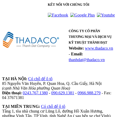
KẾT NỐI VỚI CHÚNG TÔI
CÔNG TY CỔ PHẦN
THƯƠNG MẠI VÀ DỊCH VỤ
KỸ THUẬT THÀNH ĐẠT
Website:
www.thadaco.vn
-
Email:
thanhdat@thadaco.vn
TẠI HÀ NỘI:
Có chỗ để ô tô
85 Nguyễn Văn Huyên, P. Quan Hoa, Q. Cầu Giấy, Hà Nội
(cạnh Nhà Văn Hóa phường Quan Hoa)
Điện thoại:
0243.767.1380
-
090.629.1381
-
0966.988.279
- Fax:
04 37671381
TẠI MIỀN TRUNG:
Có chỗ để ô tô
Tầng 1, tòa nhà chung cư Lũng Lô, đường Hồ Xuân Hương,
phường Vinh Tân, TP Vinh, tỉnh Nghệ An ( sau bến xe chợ Vinh)