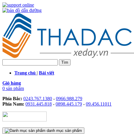
Trang chủ
|
Bài viết
Giỏ hàng
0 sản phẩm
Phía Bắc:
0243.767.1380
-
0966.988.279
Phía Nam:
0931.445.818
-
0898.445.179
-
09.456.11011
danh mục sản phẩm