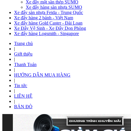
Xe đẩy mặt sàn thép SUMO
Xe đẩy hàng sàn nhựa SUMO
Xe đẩy sàn nhựa Feida - Trung Quốc
Xe đẩy hàng 2 bánh - Việt Nam
Xe đẩy hàng Gold Caster - Đài Loan
Xe Đẩy Vệ Sinh - Xe Đẩy Dọn Phòng
Xe đẩy hàng Logsmith - Singapore
Trang chủ
|
Giới thiệu
|
Thanh Toán
|
HƯỚNG DẪN MUA HÀNG
|
Tin tức
|
LIÊN HỆ
|
BẢN ĐÒ