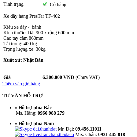
Tình trạng
Có hàng
Xe đẩy hàng PresTar TF-402
Kiểu xe đẩy 4 bánh
Kích thước: Dài 900 x rộng 600 mm
Cao tay cầm 860mm.
Tải trọng: 400 kg
Trọng lượng xe: 30kg
Xuất xứ: Nhật Bản
Giá
6.300.000 VNĐ
(Chưa VAT)
Thêm vào giỏ hàng
TƯ VẤN HỖ TRỢ
» Hỗ trợ phía Bắc
Ms. Hằng:
0966 988 279
» Hỗ trợ phía Nam
Mr. Đại:
09.456.11011
Mrs. Châu:
0931 445 818