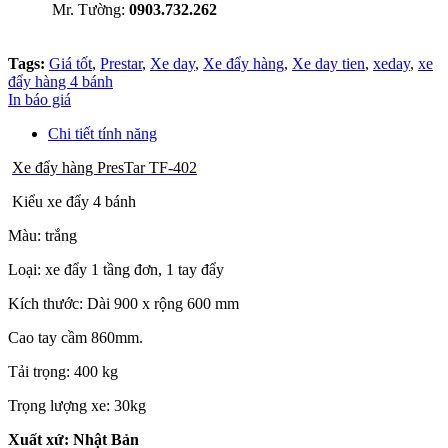
Mr. Tường:
0903.732.262
Tags:
Giá tốt
,
Prestar
,
Xe day
,
Xe đẩy hàng
,
Xe day tien
,
xeday
,
xe
đẩy hàng 4 bánh
In báo giá
Chi tiết tính năng
Xe đẩy hàng PresTar TF-402
Kiểu xe đẩy 4 bánh
Màu: trắng
Loại: xe đẩy 1 tầng đơn, 1 tay đẩy
Kích thước: Dài 900 x rộng 600 mm
Cao tay cầm 860mm.
Tải trọng: 400 kg
Trọng lượng xe: 30kg
Xuất xứ: Nhật Bản