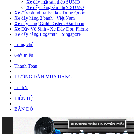
Xe đẩy mặt sàn thép SUMO
Xe đẩy hàng sàn nhựa SUMO
Xe đẩy sàn nhựa Feida - Trung Quốc
Xe đẩy hàng 2 bánh - Việt Nam
Xe đẩy hàng Gold Caster - Đài Loan
Xe Đẩy Vệ Sinh - Xe Đẩy Dọn Phòng
Xe đẩy hàng Logsmith - Singapore
Trang chủ
|
Giới thiệu
|
Thanh Toán
|
HƯỚNG DẪN MUA HÀNG
|
Tin tức
|
LIÊN HỆ
|
BẢN ĐÒ