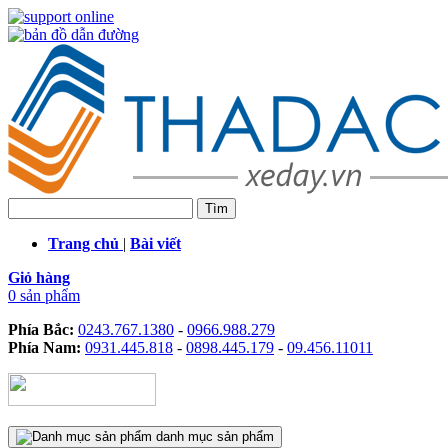
Trang chủ
|
Bài viết
Giỏ hàng
0 sản phẩm
Phía Bắc:
0243.767.1380
-
0966.988.279
Phía Nam:
0931.445.818
-
0898.445.179
-
09.456.11011
danh mục sản phẩm