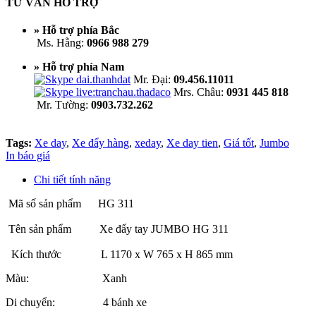
TƯ VẤN HỖ TRỢ
» Hỗ trợ phía Bắc
Ms. Hằng:
0966 988 279
» Hỗ trợ phía Nam
Mr. Đại:
09.456.11011
Mrs. Châu:
0931 445 818
Mr. Tường:
0903.732.262
Tags:
Xe day
,
Xe đẩy hàng
,
xeday
,
Xe day tien
,
Giá tốt
,
Jumbo
In báo giá
Chi tiết tính năng
Mã số sản phẩm HG 311
Tên sản phẩm Xe đẩy tay JUMBO HG 311
Kích thước L 1170 x W 765 x H 865 mm
Màu: Xanh
Di chuyển: 4 bánh xe