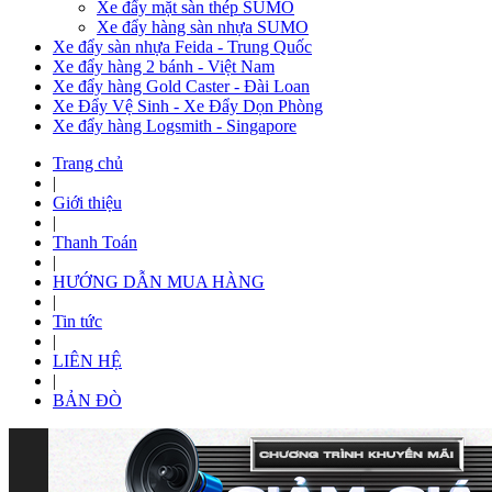
Xe đẩy mặt sàn thép SUMO
Xe đẩy hàng sàn nhựa SUMO
Xe đẩy sàn nhựa Feida - Trung Quốc
Xe đẩy hàng 2 bánh - Việt Nam
Xe đẩy hàng Gold Caster - Đài Loan
Xe Đẩy Vệ Sinh - Xe Đẩy Dọn Phòng
Xe đẩy hàng Logsmith - Singapore
Trang chủ
|
Giới thiệu
|
Thanh Toán
|
HƯỚNG DẪN MUA HÀNG
|
Tin tức
|
LIÊN HỆ
|
BẢN ĐÒ