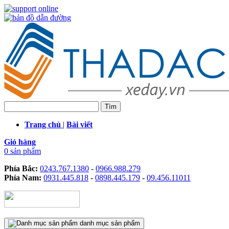
Trang chủ
|
Bài viết
Giỏ hàng
0 sản phẩm
Phía Bắc:
0243.767.1380
-
0966.988.279
Phía Nam:
0931.445.818
-
0898.445.179
-
09.456.11011
danh mục sản phẩm