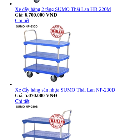
Xe đẩy hàng 2 tầng SUMO Thái Lan HB-220M
Giá:
6.700.000 VNĐ
Chi tiết
Xe đẩy hàng sàn nhựa SUMO Thái Lan NP-230D
Giá:
5.070.000 VNĐ
Chi tiết