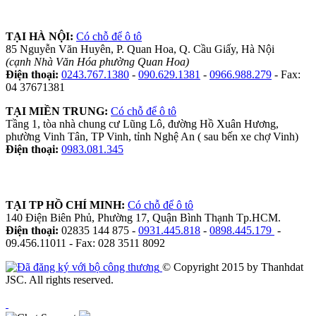
TẠI HÀ NỘI:
Có chỗ để ô tô
85 Nguyễn Văn Huyên, P. Quan Hoa, Q. Cầu Giấy, Hà Nội
(cạnh Nhà Văn Hóa phường Quan Hoa)
Điện thoại:
0243.767.1380
-
090.629.1381
-
0966.988.279
- Fax:
04 37671381
TẠI MIỀN TRUNG:
Có chỗ để ô tô
Tầng 1, tòa nhà chung cư Lũng Lô, đường Hồ Xuân Hương,
phường Vinh Tân, TP Vinh, tỉnh Nghệ An ( sau bến xe chợ Vinh)
Điện thoại:
0983.081.345
TẠI TP HỒ CHÍ MINH:
Có chỗ để ô tô
140 Điện Biên Phủ, Phường 17, Quận Bình Thạnh Tp.HCM.
Điện thoại:
02835 144 875 -
0931.445.818
-
0898.445.179
-
09.456.11011 - Fax: 028 3511 8092
© Copyright 2015 by Thanhdat
JSC. All rights reserved.