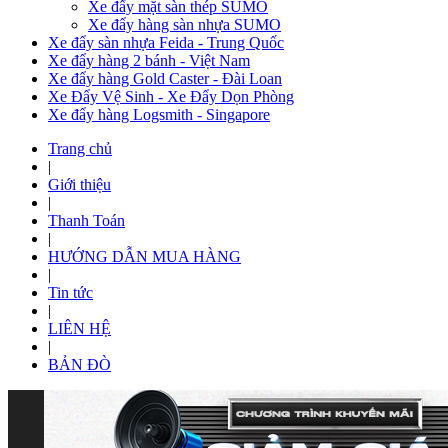
Xe đẩy mặt sàn thép SUMO
Xe đẩy hàng sàn nhựa SUMO
Xe đẩy sàn nhựa Feida - Trung Quốc
Xe đẩy hàng 2 bánh - Việt Nam
Xe đẩy hàng Gold Caster - Đài Loan
Xe Đẩy Vệ Sinh - Xe Đẩy Dọn Phòng
Xe đẩy hàng Logsmith - Singapore
Trang chủ
|
Giới thiệu
|
Thanh Toán
|
HƯỚNG DẪN MUA HÀNG
|
Tin tức
|
LIÊN HỆ
|
BẢN ĐÒ