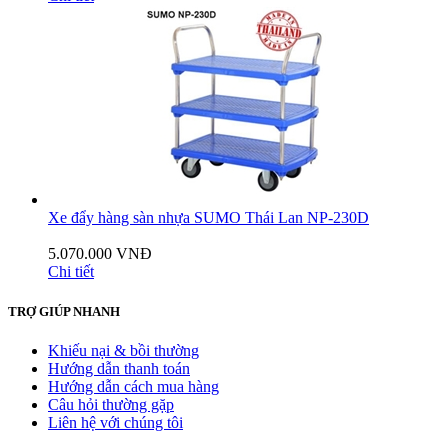
Xe đẩy hàng sàn nhựa SUMO Thái Lan NP-230D
5.070.000 VNĐ
Chi tiết
TRỢ GIÚP NHANH
Khiếu nại & bồi thường
Hướng dẫn thanh toán
Hướng dẫn cách mua hàng
Câu hỏi thường gặp
Liên hệ với chúng tôi