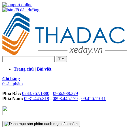
Trang chủ
|
Bài viết
Giỏ hàng
0 sản phẩm
Phía Bắc:
0243.767.1380
-
0966.988.279
Phía Nam:
0931.445.818
-
0898.445.179
-
09.456.11011
danh mục sản phẩm