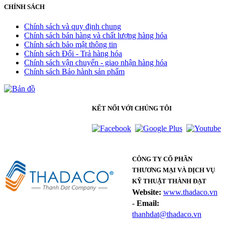
CHÍNH SÁCH
Chính sách và quy định chung
Chính sách bán hàng và chất lượng hàng hóa
Chính sách bảo mật thông tin
Chính sách Đổi - Trả hàng hóa
Chính sách vận chuyển - giao nhận hàng hóa
Chính sách Bảo hành sản phẩm
KẾT NỐI VỚI CHÚNG TÔI
CÔNG TY CỔ PHẦN
THƯƠNG MẠI VÀ DỊCH VỤ
KỸ THUẬT THÀNH ĐẠT
Website:
www.thadaco.vn
-
Email:
thanhdat@thadaco.vn