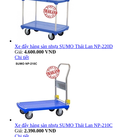
Xe đẩy hàng sàn nhựa SUMO Thái Lan NP-220D
Giá:
4.600.000 VNĐ
Chi tiết
Xe đẩy hàng sàn nhựa SUMO Thái Lan NP-210C
Giá:
2.390.000 VNĐ
Chi tiết