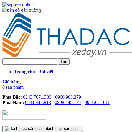
Trang chủ
|
Bài viết
Giỏ hàng
0 sản phẩm
Phía Bắc:
0243.767.1380
-
0966.988.279
Phía Nam:
0931.445.818
-
0898.445.179
-
09.456.11011
danh mục sản phẩm