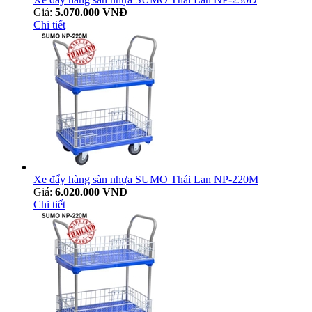
Giá:
5.070.000 VNĐ
Chi tiết
Xe đẩy hàng sàn nhựa SUMO Thái Lan NP-220M
Giá:
6.020.000 VNĐ
Chi tiết