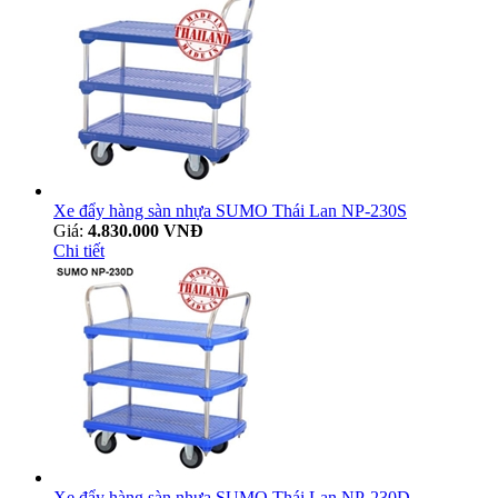
Xe đẩy hàng sàn nhựa SUMO Thái Lan NP-230S
Giá:
4.830.000 VNĐ
Chi tiết
Xe đẩy hàng sàn nhựa SUMO Thái Lan NP-230D