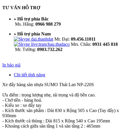
TƯ VẤN HỖ TRỢ
» Hỗ trợ phía Bắc
Ms. Hằng:
0966 988 279
» Hỗ trợ phía Nam
Mr. Đại:
09.456.11011
Mrs. Châu:
0931 445 818
Mr. Tường:
0903.732.262
In báo giá
Chi tiết tính năng
Xe đẩy hàng sàn nhựa SUMO Thái Lan NP-220S
Ưu điểm : trọng lượng nhẹ, tải trọng và độ bền cao.
- Chở tiền - hàng hoá.
- Kiểu xe : xe đẩy tay
- Kích thước sản phẩm : Dài 830 x Rộng 505 x Cao (Tay đẩy) x
930mm
- Kích thước cả thùng : Dài 815 x Rộng 540 x Cao 195mm
- Khoảng cách giữa sàn tầng 1 và sàn tầng 2 : 465mm