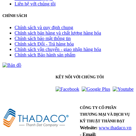
Liên hệ với chúng tôi
CHÍNH SÁCH
Chính sách và quy định chung
Chính sách bán hàng và chất lượng hàng hóa
Chính sách bảo mật thông tin
Chính sách Đổi - Trả hàng hóa
Chính sách vận chuyển - giao nhận hàng hóa
Chính sách Bảo hành sản phẩm
KẾT NỐI VỚI CHÚNG TÔI
CÔNG TY CỔ PHẦN
THƯƠNG MẠI VÀ DỊCH VỤ
KỸ THUẬT THÀNH ĐẠT
Website:
www.thadaco.vn
-
Email: