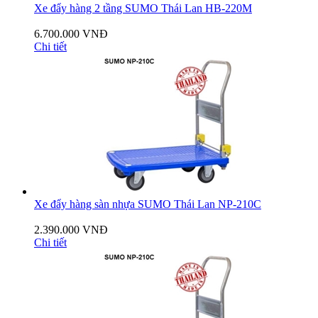
Xe đẩy hàng 2 tầng SUMO Thái Lan HB-220M
6.700.000 VNĐ
Chi tiết
Xe đẩy hàng sàn nhựa SUMO Thái Lan NP-210C
2.390.000 VNĐ
Chi tiết