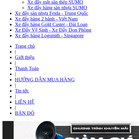
Xe đẩy mặt sàn thép SUMO
Xe đẩy hàng sàn nhựa SUMO
Xe đẩy sàn nhựa Feida - Trung Quốc
Xe đẩy hàng 2 bánh - Việt Nam
Xe đẩy hàng Gold Caster - Đài Loan
Xe Đẩy Vệ Sinh - Xe Đẩy Dọn Phòng
Xe đẩy hàng Logsmith - Singapore
Trang chủ
|
Giới thiệu
|
Thanh Toán
|
HƯỚNG DẪN MUA HÀNG
|
Tin tức
|
LIÊN HỆ
|
BẢN ĐÒ