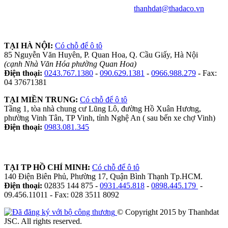
thanhdat@thadaco.vn
TẠI HÀ NỘI:
Có chỗ để ô tô
85 Nguyễn Văn Huyên, P. Quan Hoa, Q. Cầu Giấy, Hà Nội
(cạnh Nhà Văn Hóa phường Quan Hoa)
Điện thoại:
0243.767.1380
-
090.629.1381
-
0966.988.279
- Fax:
04 37671381
TẠI MIỀN TRUNG:
Có chỗ để ô tô
Tầng 1, tòa nhà chung cư Lũng Lô, đường Hồ Xuân Hương,
phường Vinh Tân, TP Vinh, tỉnh Nghệ An ( sau bến xe chợ Vinh)
Điện thoại:
0983.081.345
TẠI TP HỒ CHÍ MINH:
Có chỗ để ô tô
140 Điện Biên Phủ, Phường 17, Quận Bình Thạnh Tp.HCM.
Điện thoại:
02835 144 875 -
0931.445.818
-
0898.445.179
-
09.456.11011 - Fax: 028 3511 8092
© Copyright 2015 by Thanhdat
JSC. All rights reserved.