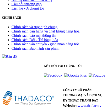
Câu hỏi thường gặp
Liên hệ với chúng tôi
CHÍNH SÁCH
Chính sách và quy định chung
Chính sách bán hàng và chất lượng hàng hóa
Chính sách bảo mật thông tin
Chính sách Đổi - Trả hàng hóa
Chính sách vận chuyển - giao nhận hàng hóa
Chính sách Bảo hành sản phẩm
KẾT NỐI VỚI CHÚNG TÔI
CÔNG TY CỔ PHẦN
THƯƠNG MẠI VÀ DỊCH VỤ
KỸ THUẬT THÀNH ĐẠT
Website:
www.thadaco.vn