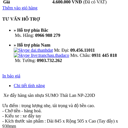
Giá
4.600.000 VNĐ
(Đã có VAT)
Thêm vào giỏ hàng
TƯ VẤN HỖ TRỢ
» Hỗ trợ phía Bắc
Ms. Hằng:
0966 988 279
» Hỗ trợ phía Nam
Mr. Đại:
09.456.11011
Mrs. Châu:
0931 445 818
Mr. Tường:
0903.732.262
In báo giá
Chi tiết tính năng
Xe đẩy hàng sàn nhựa SUMO Thái Lan NP-220D
Ưu điểm : trọng lượng nhẹ, tải trọng và độ bền cao.
- Chở tiền - hàng hoá.
- Kiểu xe : xe đẩy tay
- Kích thước sản phẩm : Dài 845 x Rộng 505 x Cao (Tay đẩy) x
930mm