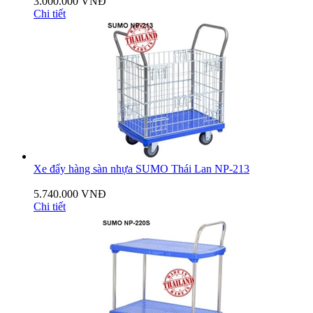
3.000.000 VNĐ
Chi tiết
Xe đẩy hàng sàn nhựa SUMO Thái Lan NP-213
5.740.000 VNĐ
Chi tiết