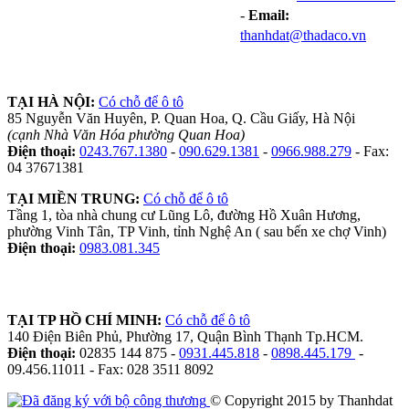
-
Email:
thanhdat@thadaco.vn
TẠI HÀ NỘI:
Có chỗ để ô tô
85 Nguyễn Văn Huyên, P. Quan Hoa, Q. Cầu Giấy, Hà Nội
(cạnh Nhà Văn Hóa phường Quan Hoa)
Điện thoại:
0243.767.1380
-
090.629.1381
-
0966.988.279
- Fax:
04 37671381
TẠI MIỀN TRUNG:
Có chỗ để ô tô
Tầng 1, tòa nhà chung cư Lũng Lô, đường Hồ Xuân Hương,
phường Vinh Tân, TP Vinh, tỉnh Nghệ An ( sau bến xe chợ Vinh)
Điện thoại:
0983.081.345
TẠI TP HỒ CHÍ MINH:
Có chỗ để ô tô
140 Điện Biên Phủ, Phường 17, Quận Bình Thạnh Tp.HCM.
Điện thoại:
02835 144 875 -
0931.445.818
-
0898.445.179
-
09.456.11011 - Fax: 028 3511 8092
© Copyright 2015 by Thanhdat