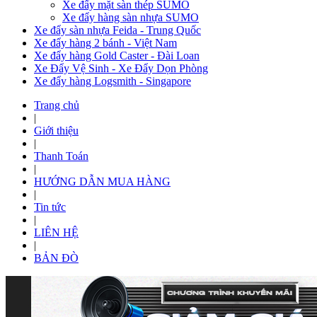
Xe đẩy mặt sàn thép SUMO
Xe đẩy hàng sàn nhựa SUMO
Xe đẩy sàn nhựa Feida - Trung Quốc
Xe đẩy hàng 2 bánh - Việt Nam
Xe đẩy hàng Gold Caster - Đài Loan
Xe Đẩy Vệ Sinh - Xe Đẩy Dọn Phòng
Xe đẩy hàng Logsmith - Singapore
Trang chủ
|
Giới thiệu
|
Thanh Toán
|
HƯỚNG DẪN MUA HÀNG
|
Tin tức
|
LIÊN HỆ
|
BẢN ĐÒ