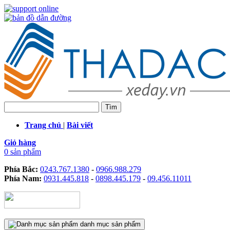
Trang chủ
|
Bài viết
Giỏ hàng
0 sản phẩm
Phía Bắc:
0243.767.1380
-
0966.988.279
Phía Nam:
0931.445.818
-
0898.445.179
-
09.456.11011
danh mục sản phẩm