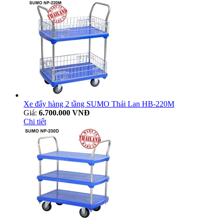
Xe đẩy hàng 2 tầng SUMO Thái Lan HB-220M
Giá:
6.700.000 VNĐ
Chi tiết