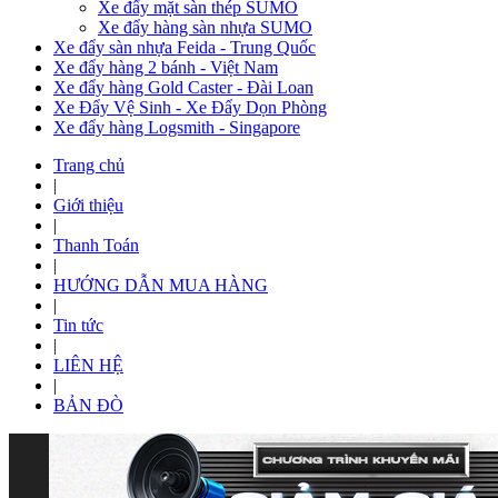
Xe đẩy mặt sàn thép SUMO
Xe đẩy hàng sàn nhựa SUMO
Xe đẩy sàn nhựa Feida - Trung Quốc
Xe đẩy hàng 2 bánh - Việt Nam
Xe đẩy hàng Gold Caster - Đài Loan
Xe Đẩy Vệ Sinh - Xe Đẩy Dọn Phòng
Xe đẩy hàng Logsmith - Singapore
Trang chủ
|
Giới thiệu
|
Thanh Toán
|
HƯỚNG DẪN MUA HÀNG
|
Tin tức
|
LIÊN HỆ
|
BẢN ĐÒ