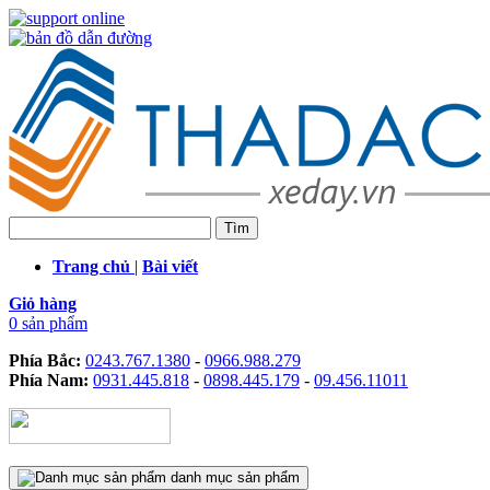
Trang chủ
|
Bài viết
Giỏ hàng
0 sản phẩm
Phía Bắc:
0243.767.1380
-
0966.988.279
Phía Nam:
0931.445.818
-
0898.445.179
-
09.456.11011
danh mục sản phẩm