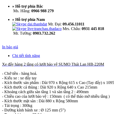
» Hỗ trợ phía Bắc
Ms. Hằng:
0966 988 279
» Hỗ trợ phía Nam
Mr. Đại:
09.456.11011
Mrs. Châu:
0931 445 818
Mr. Tường:
0903.732.262
In báo giá
Chi tiết tính năng
Xe đẩy hàng 2 tầng có lưới bảo vệ SUMO Thái Lan HB-220M
- Chở tiền - hàng hoá.
- Kiểu xe : xe đẩy tay
- Kích thước sản phẩm : Dài 970 x Rộng 615 x Cao (Tay đẩy) x 10
- Kích thước cả thùng : Dài 920 x Rộng 640 x Cao 215mm
- Khoảng cách giữa sàn tầng 1 và sàn tầng 2 : 490mm
- Chiều cao của lưới bảo vệ : 150mm ( có thể tháo mở nhiều tầng )
- Kích thước mặt sàn : Dài 880 x Rộng 580mm
- Tải trọng : 300kg
- Đường kính bánh xe : Ø 125 mm (5”)