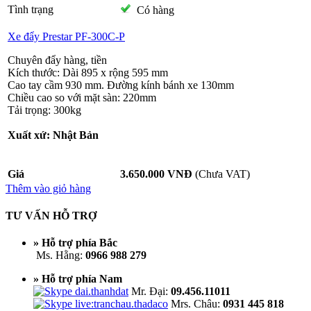
Tình trạng
Có hàng
Xe đẩy Prestar PF-300C-P
Chuyên đẩy hàng, tiền
Kích thước: Dài 895 x rộng 595 mm
Cao tay cầm 930 mm. Đường kính bánh xe 130mm
Chiều cao so với mặt sàn: 220mm
Tải trọng: 300kg
Xuất xứ: Nhật Bản
Giá
3.650.000 VNĐ
(Chưa VAT)
Thêm vào giỏ hàng
TƯ VẤN HỖ TRỢ
» Hỗ trợ phía Bắc
Ms. Hằng:
0966 988 279
» Hỗ trợ phía Nam
Mr. Đại:
09.456.11011
Mrs. Châu:
0931 445 818