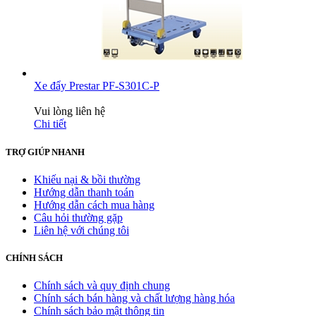
Xe đẩy Prestar PF-S301C-P
Vui lòng liên hệ
Chi tiết
TRỢ GIÚP NHANH
Khiếu nại & bồi thường
Hướng dẫn thanh toán
Hướng dẫn cách mua hàng
Câu hỏi thường gặp
Liên hệ với chúng tôi
CHÍNH SÁCH
Chính sách và quy định chung
Chính sách bán hàng và chất lượng hàng hóa
Chính sách bảo mật thông tin