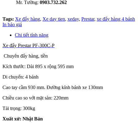
Mr. Tường:
0903.732.262
Tags:
Xe đẩy hàng
,
Xe day tien
,
xeday
,
Prestar
,
xe đẩy hàng 4 bánh
In báo giá
Chi tiết tính năng
Xe đẩy Prestar PF-300C-P
Chuyên đẩy hàng, tiền
Kích thước: Dài 895 x rộng 595 mm
Di chuyển: 4 bánh
Cao tay cầm 930 mm. Đường kính bánh xe 130mm
Chiều cao so với mặt sàn: 220mm
Tải trọng: 300kg
Xuất xứ: Nhật Bản