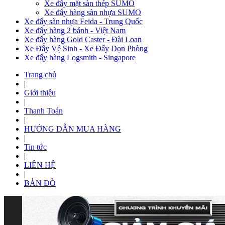
Xe đẩy mặt sàn thép SUMO
Xe đẩy hàng sàn nhựa SUMO
Xe đẩy sàn nhựa Feida - Trung Quốc
Xe đẩy hàng 2 bánh - Việt Nam
Xe đẩy hàng Gold Caster - Đài Loan
Xe Đẩy Vệ Sinh - Xe Đẩy Dọn Phòng
Xe đẩy hàng Logsmith - Singapore
Trang chủ
|
Giới thiệu
|
Thanh Toán
|
HƯỚNG DẪN MUA HÀNG
|
Tin tức
|
LIÊN HỆ
|
BẢN ĐÒ