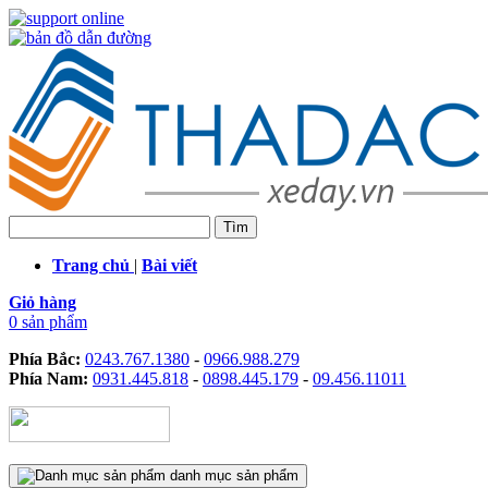
Trang chủ
|
Bài viết
Giỏ hàng
0 sản phẩm
Phía Bắc:
0243.767.1380
-
0966.988.279
Phía Nam:
0931.445.818
-
0898.445.179
-
09.456.11011
danh mục sản phẩm