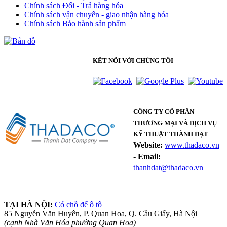
Chính sách Đổi - Trả hàng hóa
Chính sách vận chuyển - giao nhận hàng hóa
Chính sách Bảo hành sản phẩm
KẾT NỐI VỚI CHÚNG TÔI
CÔNG TY CỔ PHẦN
THƯƠNG MẠI VÀ DỊCH VỤ
KỸ THUẬT THÀNH ĐẠT
Website:
www.thadaco.vn
-
Email:
thanhdat@thadaco.vn
TẠI HÀ NỘI:
Có chỗ để ô tô
85 Nguyễn Văn Huyên, P. Quan Hoa, Q. Cầu Giấy, Hà Nội
(cạnh Nhà Văn Hóa phường Quan Hoa)