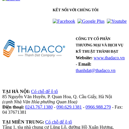
KẾT NỐI VỚI CHÚNG TÔI
CÔNG TY CỔ PHẦN
THƯƠNG MẠI VÀ DỊCH VỤ
KỸ THUẬT THÀNH ĐẠT
Website:
www.thadaco.vn
-
Email:
thanhdat@thadaco.vn
TẠI HÀ NỘI:
Có chỗ để ô tô
85 Nguyễn Văn Huyên, P. Quan Hoa, Q. Cầu Giấy, Hà Nội
(cạnh Nhà Văn Hóa phường Quan Hoa)
Điện thoại:
0243.767.1380
-
090.629.1381
-
0966.988.279
- Fax:
04 37671381
TẠI MIỀN TRUNG:
Có chỗ để ô tô
Tầng 1, tòa nhà chung cư Lũng Lô, đường Hồ Xuân Hương,