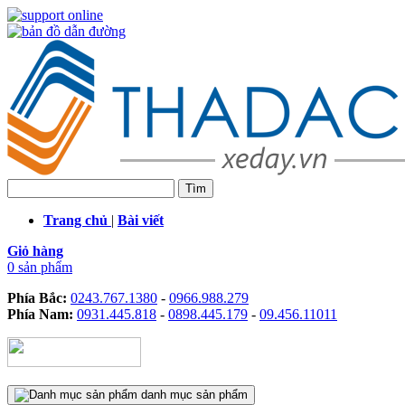
Trang chủ
|
Bài viết
Giỏ hàng
0 sản phẩm
Phía Bắc:
0243.767.1380
-
0966.988.279
Phía Nam:
0931.445.818
-
0898.445.179
-
09.456.11011
danh mục sản phẩm