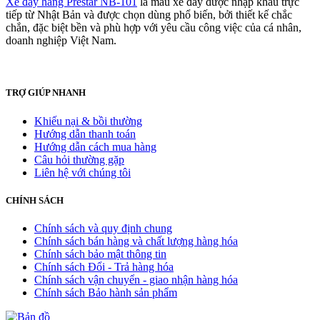
Xe đẩy hàng Prestar NB-101
là mẫu xe đẩy được nhập khẩu trực
tiếp từ Nhật Bản và được chọn dùng phổ biến, bởi thiết kế chắc
chắn, đặc biệt bền và phù hợp với yêu cầu công việc của cá nhân,
doanh nghiệp Việt Nam.
TRỢ GIÚP NHANH
Khiếu nại & bồi thường
Hướng dẫn thanh toán
Hướng dẫn cách mua hàng
Câu hỏi thường gặp
Liên hệ với chúng tôi
CHÍNH SÁCH
Chính sách và quy định chung
Chính sách bán hàng và chất lượng hàng hóa
Chính sách bảo mật thông tin
Chính sách Đổi - Trả hàng hóa
Chính sách vận chuyển - giao nhận hàng hóa
Chính sách Bảo hành sản phẩm