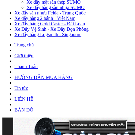
Xe đẩy mặt sàn thép SUMO
Xe đẩy hàng sàn nhựa SUMO
Xe đẩy sàn nhựa Feida - Trung Quốc
Xe đẩy hàng 2 bánh - Việt Nam
Xe đẩy hàng Gold Caster - Đài Loan
Xe Đẩy Vệ Sinh - Xe Đẩy Dọn Phòng
Xe đẩy hàng Logsmith - Singapore
Trang chủ
|
Giới thiệu
|
Thanh Toán
|
HƯỚNG DẪN MUA HÀNG
|
Tin tức
|
LIÊN HỆ
|
BẢN ĐÒ