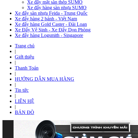
Xe đẩy mặt sàn thép SUMO
Xe đẩy hàng sàn nhựa SUMO
Xe đẩy sàn nhựa Feida - Trung Quốc
Xe đẩy hàng 2 bánh - Việt Nam
Xe đẩy hàng Gold Caster - Đài Loan
Xe Đẩy Vệ Sinh - Xe Đẩy Dọn Phòng
Xe đẩy hàng Logsmith - Singapore
Trang chủ
|
Giới thiệu
|
Thanh Toán
|
HƯỚNG DẪN MUA HÀNG
|
Tin tức
|
LIÊN HỆ
|
BẢN ĐÒ