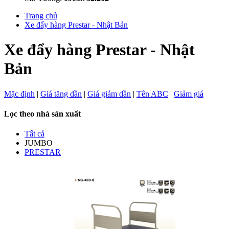
Trang chủ
Xe đẩy hàng Prestar - Nhật Bản
Xe đẩy hàng Prestar - Nhật
Bản
Mặc định
|
Giá tăng dần
|
Giá giảm dần
|
Tên ABC
|
Giảm giá
Lọc theo nhà sản xuất
Tất cả
JUMBO
PRESTAR