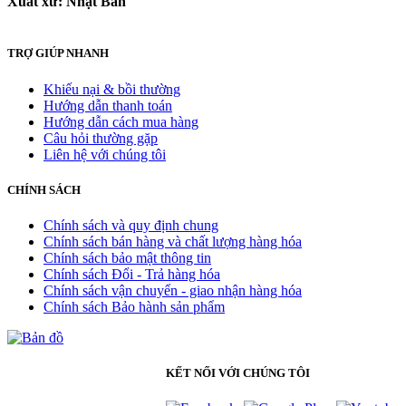
Xuất xứ: Nhật Bản
TRỢ GIÚP NHANH
Khiếu nại & bồi thường
Hướng dẫn thanh toán
Hướng dẫn cách mua hàng
Câu hỏi thường gặp
Liên hệ với chúng tôi
CHÍNH SÁCH
Chính sách và quy định chung
Chính sách bán hàng và chất lượng hàng hóa
Chính sách bảo mật thông tin
Chính sách Đổi - Trả hàng hóa
Chính sách vận chuyển - giao nhận hàng hóa
Chính sách Bảo hành sản phẩm
KẾT NỐI VỚI CHÚNG TÔI