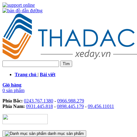
Trang chủ
|
Bài viết
Giỏ hàng
0 sản phẩm
Phía Bắc:
0243.767.1380
-
0966.988.279
Phía Nam:
0931.445.818
-
0898.445.179
-
09.456.11011
danh mục sản phẩm