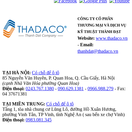
CÔNG TY CỔ PHẦN
THƯƠNG MẠI VÀ DỊCH VỤ
KỸ THUẬT THÀNH ĐẠT
Website:
www.thadaco.vn
-
Email:
thanhdat@thadaco.vn
TẠI HÀ NỘI:
Có chỗ để ô tô
85 Nguyễn Văn Huyên, P. Quan Hoa, Q. Cầu Giấy, Hà Nội
(cạnh Nhà Văn Hóa phường Quan Hoa)
Điện thoại:
0243.767.1380
-
090.629.1381
-
0966.988.279
- Fax:
04 37671381
TẠI MIỀN TRUNG:
Có chỗ để ô tô
Tầng 1, tòa nhà chung cư Lũng Lô, đường Hồ Xuân Hương,
phường Vinh Tân, TP Vinh, tỉnh Nghệ An ( sau bến xe chợ Vinh)
Điện thoại:
0983.081.345