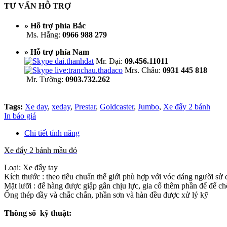
TƯ VẤN HỖ TRỢ
» Hỗ trợ phía Bắc
Ms. Hằng:
0966 988 279
» Hỗ trợ phía Nam
Mr. Đại:
09.456.11011
Mrs. Châu:
0931 445 818
Mr. Tường:
0903.732.262
Tags:
Xe day
,
xeday
,
Prestar
,
Goldcaster
,
Jumbo
,
Xe đẩy 2 bánh
In báo giá
Chi tiết tính năng
Xe đẩy 2 bánh mầu đỏ
Loại: Xe đẩy tay
Kích thước : theo tiêu chuẩn thế giới phù hợp với vóc dáng người sử
Mặt lưỡi : để hàng được giập gân chịu lực, gia cố thêm phần đế để c
Ống thép dầy và chắc chắn, phần sơn và hàn đều được xử lý kỹ
Thông số kỹ thuật: