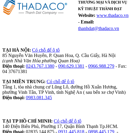
THƯƠNG MẠI VÀ DỊCH VỤ
KỸ THUẬT THÀNH ĐẠT
Website:
www.thadaco.vn
-
Email:
thanhdat@thadaco.vn
TẠI HÀ NỘI:
Có chỗ để ô tô
85 Nguyễn Văn Huyên, P. Quan Hoa, Q. Cầu Giấy, Hà Nội
(cạnh Nhà Văn Hóa phường Quan Hoa)
Điện thoại:
0243.767.1380
-
090.629.1381
-
0966.988.279
- Fax:
04 37671381
TẠI MIỀN TRUNG:
Có chỗ để ô tô
Tầng 1, tòa nhà chung cư Lũng Lô, đường Hồ Xuân Hương,
phường Vinh Tân, TP Vinh, tỉnh Nghệ An ( sau bến xe chợ Vinh)
Điện thoại:
0983.081.345
TẠI TP HỒ CHÍ MINH:
Có chỗ để ô tô
140 Điện Biên Phủ, Phường 17, Quận Bình Thạnh Tp.HCM.
Điện thoại:
02835 144 875 -
0931.445.818
-
0898.445.179
-