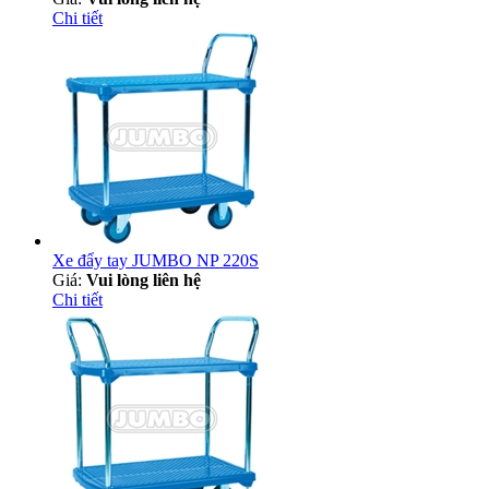
Chi tiết
Xe đẩy tay JUMBO NP 220S
Giá:
Vui lòng liên hệ
Chi tiết