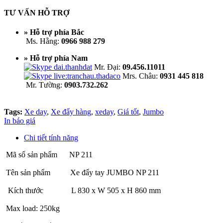
TƯ VẤN HỖ TRỢ
» Hỗ trợ phía Bắc
Ms. Hằng:
0966 988 279
» Hỗ trợ phía Nam
Mr. Đại:
09.456.11011
Mrs. Châu:
0931 445 818
Mr. Tường:
0903.732.262
Tags:
Xe day
,
Xe đẩy hàng
,
xeday
,
Giá tốt
,
Jumbo
In báo giá
Chi tiết tính năng
Mã số sản phẩm NP 211
Tên sản phẩm Xe đẩy tay JUMBO NP 211
Kích thước L 830 x W 505 x H 860 mm
Max load: 250kg