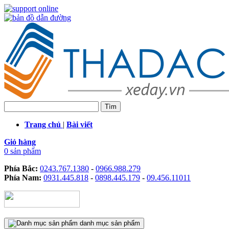
Trang chủ
|
Bài viết
Giỏ hàng
0 sản phẩm
Phía Bắc:
0243.767.1380
-
0966.988.279
Phía Nam:
0931.445.818
-
0898.445.179
-
09.456.11011
danh mục sản phẩm