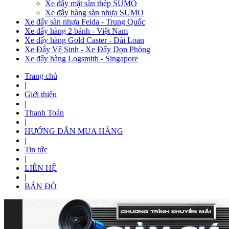
Xe đẩy mặt sàn thép SUMO
Xe đẩy hàng sàn nhựa SUMO
Xe đẩy sàn nhựa Feida - Trung Quốc
Xe đẩy hàng 2 bánh - Việt Nam
Xe đẩy hàng Gold Caster - Đài Loan
Xe Đẩy Vệ Sinh - Xe Đẩy Dọn Phòng
Xe đẩy hàng Logsmith - Singapore
Trang chủ
|
Giới thiệu
|
Thanh Toán
|
HƯỚNG DẪN MUA HÀNG
|
Tin tức
|
LIÊN HỆ
|
BẢN ĐÒ