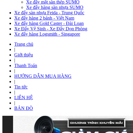
Xe đẩy mặt sàn thép SUMO
Xe đẩy hàng sàn nhựa SUMO
Xe đẩy sàn nhựa Feida - Trung Quốc
Xe đẩy hàng 2 bánh - Việt Nam
Xe đẩy hàng Gold Caster - Đài Loan
Xe Đẩy Vệ Sinh - Xe Đẩy Dọn Phòng
Xe đẩy hàng Logsmith - Singapore
Trang chủ
|
Giới thiệu
|
Thanh Toán
|
HƯỚNG DẪN MUA HÀNG
|
Tin tức
|
LIÊN HỆ
|
BẢN ĐÒ