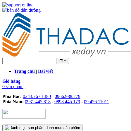
Trang chủ
|
Bài viết
Giỏ hàng
0 sản phẩm
Phía Bắc:
0243.767.1380
-
0966.988.279
Phía Nam:
0931.445.818
-
0898.445.179
-
09.456.11011
danh mục sản phẩm