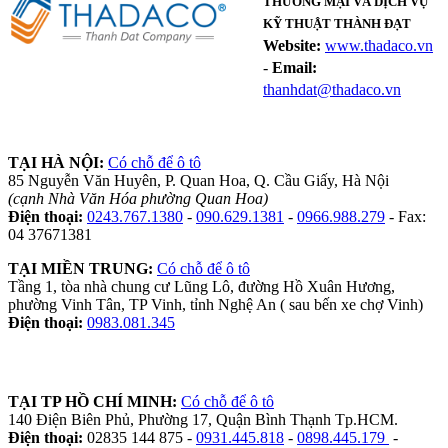
THƯƠNG MẠI VÀ DỊCH VỤ
KỸ THUẬT THÀNH ĐẠT
Website:
www.thadaco.vn
-
Email:
thanhdat@thadaco.vn
TẠI HÀ NỘI:
Có chỗ để ô tô
85 Nguyễn Văn Huyên, P. Quan Hoa, Q. Cầu Giấy, Hà Nội
(cạnh Nhà Văn Hóa phường Quan Hoa)
Điện thoại:
0243.767.1380
-
090.629.1381
-
0966.988.279
- Fax:
04 37671381
TẠI MIỀN TRUNG:
Có chỗ để ô tô
Tầng 1, tòa nhà chung cư Lũng Lô, đường Hồ Xuân Hương,
phường Vinh Tân, TP Vinh, tỉnh Nghệ An ( sau bến xe chợ Vinh)
Điện thoại:
0983.081.345
TẠI TP HỒ CHÍ MINH:
Có chỗ để ô tô
140 Điện Biên Phủ, Phường 17, Quận Bình Thạnh Tp.HCM.
Điện thoại:
02835 144 875 -
0931.445.818
-
0898.445.179
-