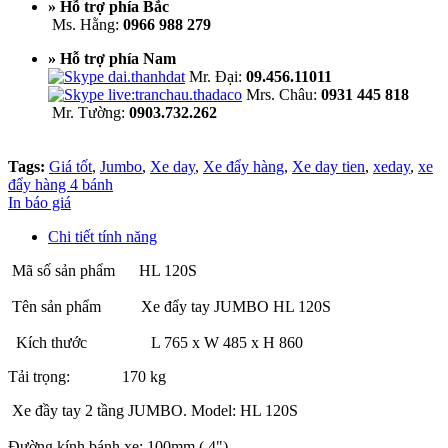
» Hỗ trợ phía Bắc
Ms. Hằng:
0966 988 279
» Hỗ trợ phía Nam
Mr. Đại:
09.456.11011
Mrs. Châu:
0931 445 818
Mr. Tường:
0903.732.262
Tags:
Giá tốt
,
Jumbo
,
Xe day
,
Xe đẩy hàng
,
Xe day tien
,
xeday
,
xe
đẩy hàng 4 bánh
In báo giá
Chi tiết tính năng
Mã số sản phẩm HL 120S
Tên sản phẩm Xe đẩy tay JUMBO HL 120S
Kích thước L 765 x W 485 x H 860
Tải trọng: 170 kg
Xe đầy tay 2 tầng JUMBO. Model: HL 120S
Đường kính bánh xe: 100mm ( 4")