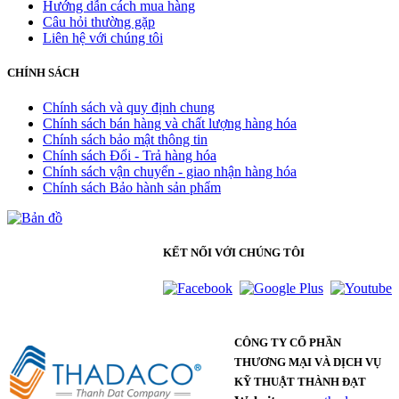
Hướng dẫn cách mua hàng
Câu hỏi thường gặp
Liên hệ với chúng tôi
CHÍNH SÁCH
Chính sách và quy định chung
Chính sách bán hàng và chất lượng hàng hóa
Chính sách bảo mật thông tin
Chính sách Đổi - Trả hàng hóa
Chính sách vận chuyển - giao nhận hàng hóa
Chính sách Bảo hành sản phẩm
KẾT NỐI VỚI CHÚNG TÔI
CÔNG TY CỔ PHẦN
THƯƠNG MẠI VÀ DỊCH VỤ
KỸ THUẬT THÀNH ĐẠT