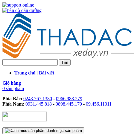
Trang chủ
|
Bài viết
Giỏ hàng
0 sản phẩm
Phía Bắc:
0243.767.1380
-
0966.988.279
Phía Nam:
0931.445.818
-
0898.445.179
-
09.456.11011
danh mục sản phẩm