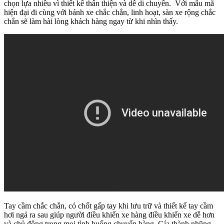
chọn lựa nhiều vì thiết kế thân thiện và dễ di chuyển. Với mẫu mã
hiện đại đi cùng với bánh xe chắc chắn, linh hoạt, sàn xe rộng chắc
chắn sẽ làm hài lòng khách hàng ngay từ khi nhìn thấy.
Tay cầm chắc chắn, có chốt gấp tay khi lưu trữ và thiết kế tay cầm
hơi ngả ra sau giúp người điều khiển xe hàng điều khiển xe dễ hơn
và chủ động trong mọi tình huống chuyển hàng. Gía thành nhũng