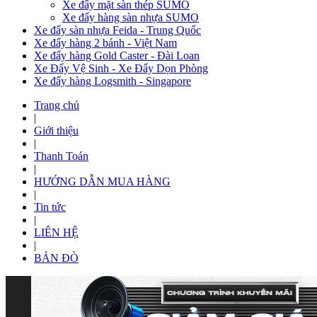
Xe đẩy mặt sàn thép SUMO
Xe đẩy hàng sàn nhựa SUMO
Xe đẩy sàn nhựa Feida - Trung Quốc
Xe đẩy hàng 2 bánh - Việt Nam
Xe đẩy hàng Gold Caster - Đài Loan
Xe Đẩy Vệ Sinh - Xe Đẩy Dọn Phòng
Xe đẩy hàng Logsmith - Singapore
Trang chủ
|
Giới thiệu
|
Thanh Toán
|
HƯỚNG DẪN MUA HÀNG
|
Tin tức
|
LIÊN HỆ
|
BẢN ĐÒ