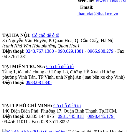
Website:
www.thadaco.vn
-
Email:
thanhdat@thadaco.vn
TẠI HÀ NỘI:
Có chỗ để ô tô
85 Nguyễn Văn Huyên, P. Quan Hoa, Q. Cầu Giấy, Hà Nội
(cạnh Nhà Văn Hóa phường Quan Hoa)
Điện thoại:
0243.767.1380
-
090.629.1381
-
0966.988.279
- Fax:
04 37671381
TẠI MIỀN TRUNG:
Có chỗ để ô tô
Tầng 1, tòa nhà chung cư Lũng Lô, đường Hồ Xuân Hương,
phường Vinh Tân, TP Vinh, tỉnh Nghệ An ( sau bến xe chợ Vinh)
Điện thoại:
0983.081.345
TẠI TP HỒ CHÍ MINH:
Có chỗ để ô tô
140 Điện Biên Phủ, Phường 17, Quận Bình Thạnh Tp.HCM.
Điện thoại:
02835 144 875 -
0931.445.818
-
0898.445.179
-
09.456.11011 - Fax: 028 3511 8092
© Copyright 2015 by Thanhdat