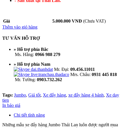
- Sản xuất tại Thái Lan.
Giá
5.000.000 VNĐ
(Chưa VAT)
Thêm vào giỏ hàng
TƯ VẤN HỖ TRỢ
» Hỗ trợ phía Bắc
Ms. Hằng:
0966 988 279
» Hỗ trợ phía Nam
Mr. Đại:
09.456.11011
Mrs. Châu:
0931 445 818
Mr. Tường:
0903.732.262
Tags:
Jumbo
,
Giá tốt
,
Xe đẩy hàng
,
xe đẩy hàng 4 bánh
,
Xe day
tien
In báo giá
Chi tiết tính năng
Những mẫu xe đẩy hàng Jumbo Thái Lan luôn được người mua