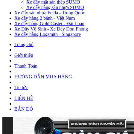
Xe đẩy mặt sàn thép SUMO
Xe đẩy hàng sàn nhựa SUMO
Xe đẩy sàn nhựa Feida - Trung Quốc
Xe đẩy hàng 2 bánh - Việt Nam
Xe đẩy hàng Gold Caster - Đài Loan
Xe Đẩy Vệ Sinh - Xe Đẩy Dọn Phòng
Xe đẩy hàng Logsmith - Singapore
Trang chủ
|
Giới thiệu
|
Thanh Toán
|
HƯỚNG DẪN MUA HÀNG
|
Tin tức
|
LIÊN HỆ
|
BẢN ĐÒ