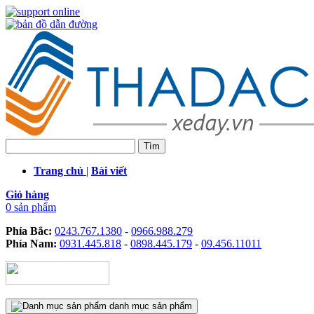
Trang chủ
|
Bài viết
Giỏ hàng
0 sản phẩm
Phía Bắc:
0243.767.1380
-
0966.988.279
Phía Nam:
0931.445.818
-
0898.445.179
-
09.456.11011
danh mục sản phẩm