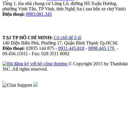
Tầng 1, tòa nhà chung cư Lũng Lô, đường Hồ Xuân Hương,
phường Vinh Tân, TP Vinh, tỉnh Nghệ An ( sau bến xe chợ Vinh)
Điện thoại:
0983.081.345
TẠI TP HỒ CHÍ MINH:
Có chỗ để ô tô
140 Điện Biên Phủ, Phường 17, Quận Bình Thạnh Tp.HCM.
Điện thoại:
02835 144 875 -
0931.445.818
-
0898.445.179
-
09.456.11011 - Fax: 028 3511 8092
© Copyright 2015 by Thanhdat
JSC. All rights reserved.