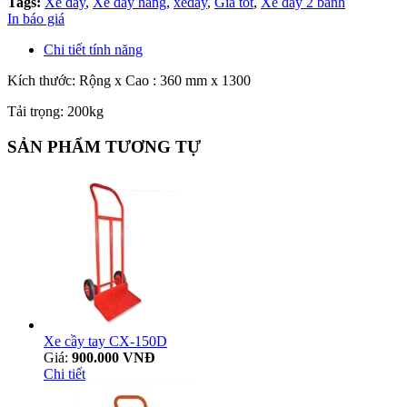
Tags:
Xe day
,
Xe đẩy hàng
,
xeday
,
Giá tốt
,
Xe đẩy 2 bánh
In báo giá
Chi tiết tính năng
Kích thước: Rộng x Cao : 360 mm x 1300
Tải trọng: 200kg
SẢN PHẨM TƯƠNG TỰ
Xe cầy tay CX-150D
Giá:
900.000 VNĐ
Chi tiết