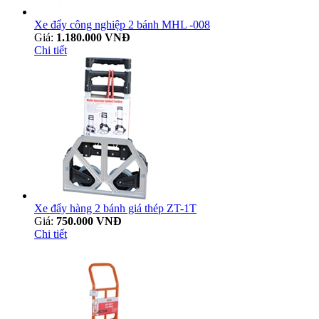
Xe đẩy công nghiệp 2 bánh MHL -008
Giá:
1.180.000 VNĐ
Chi tiết
Xe đẩy hàng 2 bánh giá thép ZT-1T
Giá:
750.000 VNĐ
Chi tiết