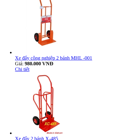
Xe đẩy công nghiệp 2 bánh MHL -001
Giá:
980.000 VNĐ
Chi tiết
Xe đẩy 2 bánh X-485