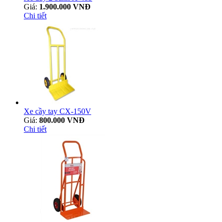
Giá:
1.900.000 VNĐ
Chi tiết
Xe cầy tay CX-150V
Giá:
800.000 VNĐ
Chi tiết