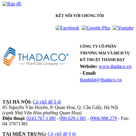
KẾT NỐI VỚI CHÚNG TÔI
CÔNG TY CỔ PHẦN
THƯƠNG MẠI VÀ DỊCH VỤ
KỸ THUẬT THÀNH ĐẠT
Website:
www.thadaco.vn
-
Email:
thanhdat@thadaco.vn
TẠI HÀ NỘI:
Có chỗ để ô tô
85 Nguyễn Văn Huyên, P. Quan Hoa, Q. Cầu Giấy, Hà Nội
(cạnh Nhà Văn Hóa phường Quan Hoa)
Điện thoại:
0243.767.1380
-
090.629.1381
-
0966.988.279
- Fax:
04 37671381
TẠI MIỀN TRUNG:
Có chỗ để ô tô