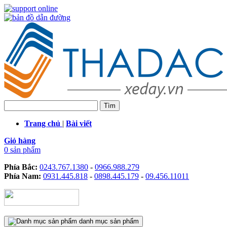
Trang chủ
|
Bài viết
Giỏ hàng
0 sản phẩm
Phía Bắc:
0243.767.1380
-
0966.988.279
Phía Nam:
0931.445.818
-
0898.445.179
-
09.456.11011
danh mục sản phẩm