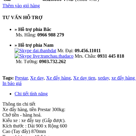
Thêm vào giỏ hàng
TƯ VẤN HỖ TRỢ
» Hỗ trợ phía Bắc
Ms. Hằng:
0966 988 279
» Hỗ trợ phía Nam
Mr. Đại:
09.456.11011
Mrs. Châu:
0931 445 818
Mr. Tường:
0903.732.262
Tags:
Prestar
,
Xe day
,
Xe đẩy hàng
,
Xe day tien
,
xeday
,
xe đẩy hàng
In báo giá
Chi tiết tính năng
Thông tin chi tiết
Xe đẩy hàng, tiền Prestar 300kg:
Chở tiền - hàng hoá.
Kiểu xe : xe đẩy tay (Gấp được).
Kích thước : Dài 900 x Rộng 600
Cao (Tay đẩy) 870mm