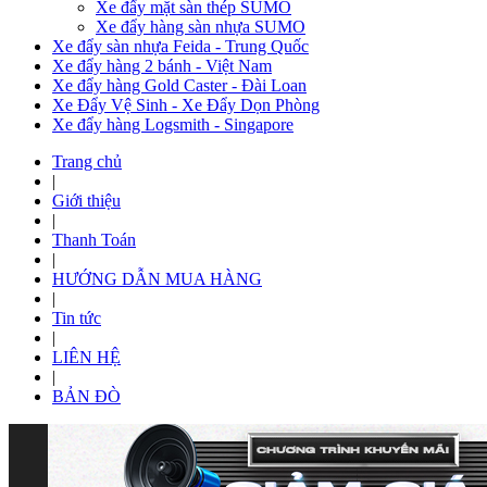
Xe đẩy mặt sàn thép SUMO
Xe đẩy hàng sàn nhựa SUMO
Xe đẩy sàn nhựa Feida - Trung Quốc
Xe đẩy hàng 2 bánh - Việt Nam
Xe đẩy hàng Gold Caster - Đài Loan
Xe Đẩy Vệ Sinh - Xe Đẩy Dọn Phòng
Xe đẩy hàng Logsmith - Singapore
Trang chủ
|
Giới thiệu
|
Thanh Toán
|
HƯỚNG DẪN MUA HÀNG
|
Tin tức
|
LIÊN HỆ
|
BẢN ĐÒ