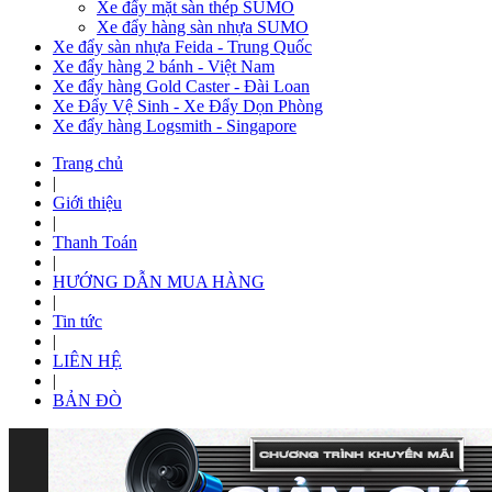
Xe đẩy mặt sàn thép SUMO
Xe đẩy hàng sàn nhựa SUMO
Xe đẩy sàn nhựa Feida - Trung Quốc
Xe đẩy hàng 2 bánh - Việt Nam
Xe đẩy hàng Gold Caster - Đài Loan
Xe Đẩy Vệ Sinh - Xe Đẩy Dọn Phòng
Xe đẩy hàng Logsmith - Singapore
Trang chủ
|
Giới thiệu
|
Thanh Toán
|
HƯỚNG DẪN MUA HÀNG
|
Tin tức
|
LIÊN HỆ
|
BẢN ĐÒ