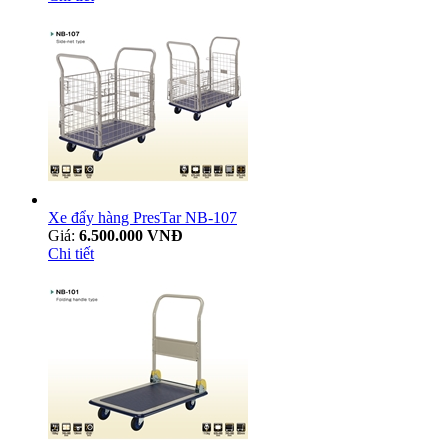
Xe đẩy hàng PresTar NB-107
Giá:
6.500.000 VNĐ
Chi tiết