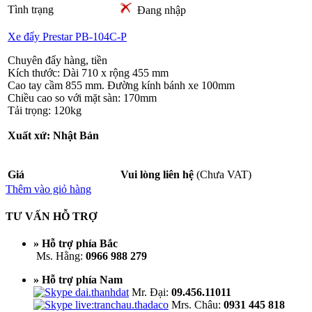
Tình trạng
Đang nhập
Xe đẩy Prestar PB-104C-P
Chuyên đẩy hàng, tiền
Kích thước: Dài 710 x rộng 455 mm
Cao tay cầm 855 mm. Đường kính bánh xe 100mm
Chiều cao so với mặt sàn: 170mm
Tải trọng: 120kg
Xuất xứ: Nhật Bản
Giá
Vui lòng liên hệ
(Chưa VAT)
Thêm vào giỏ hàng
TƯ VẤN HỖ TRỢ
» Hỗ trợ phía Bắc
Ms. Hằng:
0966 988 279
» Hỗ trợ phía Nam
Mr. Đại:
09.456.11011
Mrs. Châu:
0931 445 818