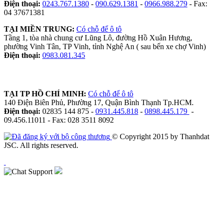
Điện thoại:
0243.767.1380
-
090.629.1381
-
0966.988.279
- Fax:
04 37671381
TẠI MIỀN TRUNG:
Có chỗ để ô tô
Tầng 1, tòa nhà chung cư Lũng Lô, đường Hồ Xuân Hương,
phường Vinh Tân, TP Vinh, tỉnh Nghệ An ( sau bến xe chợ Vinh)
Điện thoại:
0983.081.345
TẠI TP HỒ CHÍ MINH:
Có chỗ để ô tô
140 Điện Biên Phủ, Phường 17, Quận Bình Thạnh Tp.HCM.
Điện thoại:
02835 144 875 -
0931.445.818
-
0898.445.179
-
09.456.11011 - Fax: 028 3511 8092
© Copyright 2015 by Thanhdat
JSC. All rights reserved.