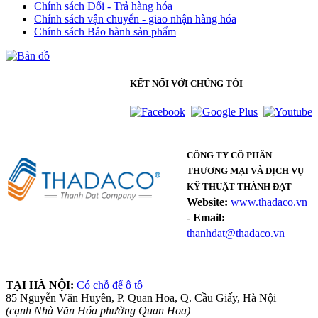
Chính sách Đổi - Trả hàng hóa
Chính sách vận chuyển - giao nhận hàng hóa
Chính sách Bảo hành sản phẩm
KẾT NỐI VỚI CHÚNG TÔI
CÔNG TY CỔ PHẦN
THƯƠNG MẠI VÀ DỊCH VỤ
KỸ THUẬT THÀNH ĐẠT
Website:
www.thadaco.vn
-
Email:
thanhdat@thadaco.vn
TẠI HÀ NỘI:
Có chỗ để ô tô
85 Nguyễn Văn Huyên, P. Quan Hoa, Q. Cầu Giấy, Hà Nội
(cạnh Nhà Văn Hóa phường Quan Hoa)