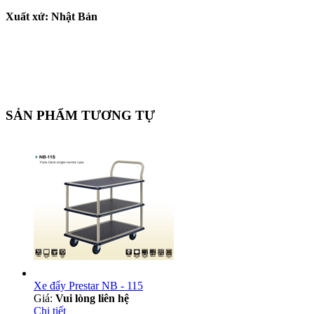
Xuất xứ: Nhật Bản
SẢN PHẨM TƯƠNG TỰ
Xe đẩy Prestar NB - 115
Giá:
Vui lòng liên hệ
Chi tiết