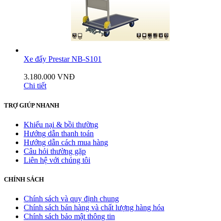
Xe đẩy Prestar NB-S101
3.180.000 VNĐ
Chi tiết
TRỢ GIÚP NHANH
Khiếu nại & bồi thường
Hướng dẫn thanh toán
Hướng dẫn cách mua hàng
Câu hỏi thường gặp
Liên hệ với chúng tôi
CHÍNH SÁCH
Chính sách và quy định chung
Chính sách bán hàng và chất lượng hàng hóa
Chính sách bảo mật thông tin