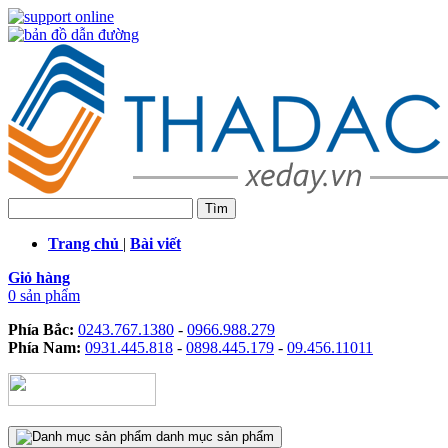
Trang chủ
|
Bài viết
Giỏ hàng
0 sản phẩm
Phía Bắc:
0243.767.1380
-
0966.988.279
Phía Nam:
0931.445.818
-
0898.445.179
-
09.456.11011
danh mục sản phẩm