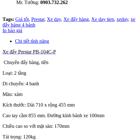
Mr. Tường:
0903.732.262
Tags:
Giá tốt
,
Prestar
,
Xe day
,
Xe đẩy hàng
,
Xe day tien
,
xeday
,
xe
đẩy hàng 4 bánh
In báo giá
Chi tiết tính năng
Xe đẩy Prestar PB-104C-P
Chuyên đẩy hàng, tiền
Loại: 2 tầng
Di chuyển: 4 banh
Màu: xám
Kích thước: Dài 710 x rộng 455 mm
Cao tay cầm 855 mm. Đường kính bánh xe 100mm
Chiều cao so với mặt sàn: 170mm
Tải trọng: 120kg