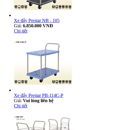
Xe đẩy Prestar NB - 105
Giá:
6.850.000 VNĐ
Chi tiết
Xe đẩy Prestar PB-114C-P
Giá:
Vui lòng liên hệ
Chi tiết