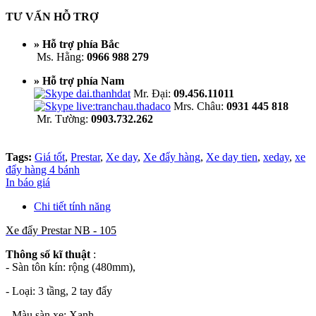
TƯ VẤN HỖ TRỢ
» Hỗ trợ phía Bắc
Ms. Hằng:
0966 988 279
» Hỗ trợ phía Nam
Mr. Đại:
09.456.11011
Mrs. Châu:
0931 445 818
Mr. Tường:
0903.732.262
Tags:
Giá tốt
,
Prestar
,
Xe day
,
Xe đẩy hàng
,
Xe day tien
,
xeday
,
xe
đẩy hàng 4 bánh
In báo giá
Chi tiết tính năng
Xe đẩy Prestar NB - 105
Thông số kĩ thuật
:
- Sàn tôn kín: rộng (480mm),
- Loại: 3 tầng, 2 tay đẩy
- Màu sàn xe: Xanh