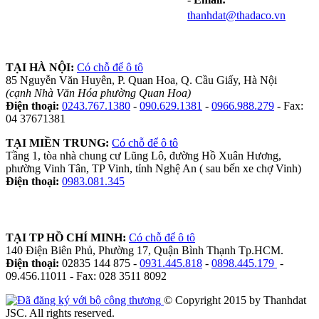
thanhdat@thadaco.vn
TẠI HÀ NỘI:
Có chỗ để ô tô
85 Nguyễn Văn Huyên, P. Quan Hoa, Q. Cầu Giấy, Hà Nội
(cạnh Nhà Văn Hóa phường Quan Hoa)
Điện thoại:
0243.767.1380
-
090.629.1381
-
0966.988.279
- Fax:
04 37671381
TẠI MIỀN TRUNG:
Có chỗ để ô tô
Tầng 1, tòa nhà chung cư Lũng Lô, đường Hồ Xuân Hương,
phường Vinh Tân, TP Vinh, tỉnh Nghệ An ( sau bến xe chợ Vinh)
Điện thoại:
0983.081.345
TẠI TP HỒ CHÍ MINH:
Có chỗ để ô tô
140 Điện Biên Phủ, Phường 17, Quận Bình Thạnh Tp.HCM.
Điện thoại:
02835 144 875 -
0931.445.818
-
0898.445.179
-
09.456.11011 - Fax: 028 3511 8092
© Copyright 2015 by Thanhdat
JSC. All rights reserved.