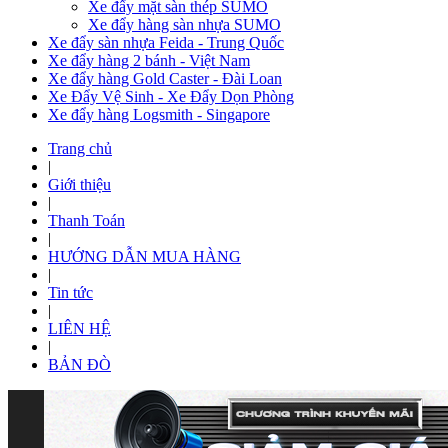
Xe đẩy mặt sàn thép SUMO
Xe đẩy hàng sàn nhựa SUMO
Xe đẩy sàn nhựa Feida - Trung Quốc
Xe đẩy hàng 2 bánh - Việt Nam
Xe đẩy hàng Gold Caster - Đài Loan
Xe Đẩy Vệ Sinh - Xe Đẩy Dọn Phòng
Xe đẩy hàng Logsmith - Singapore
Trang chủ
|
Giới thiệu
|
Thanh Toán
|
HƯỚNG DẪN MUA HÀNG
|
Tin tức
|
LIÊN HỆ
|
BẢN ĐÒ