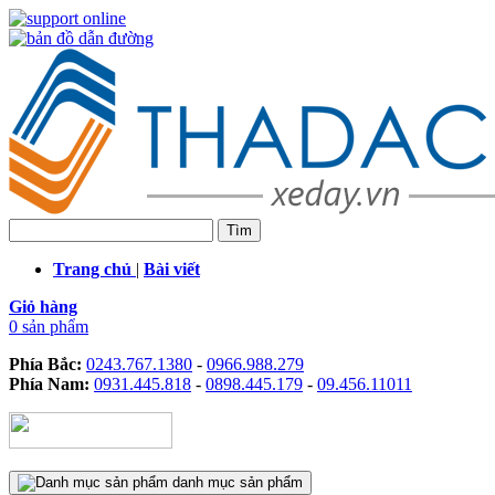
Trang chủ
|
Bài viết
Giỏ hàng
0 sản phẩm
Phía Bắc:
0243.767.1380
-
0966.988.279
Phía Nam:
0931.445.818
-
0898.445.179
-
09.456.11011
danh mục sản phẩm