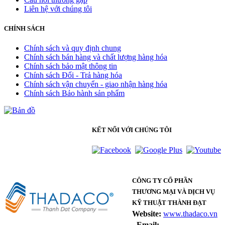
Liên hệ với chúng tôi
CHÍNH SÁCH
Chính sách và quy định chung
Chính sách bán hàng và chất lượng hàng hóa
Chính sách bảo mật thông tin
Chính sách Đổi - Trả hàng hóa
Chính sách vận chuyển - giao nhận hàng hóa
Chính sách Bảo hành sản phẩm
KẾT NỐI VỚI CHÚNG TÔI
CÔNG TY CỔ PHẦN
THƯƠNG MẠI VÀ DỊCH VỤ
KỸ THUẬT THÀNH ĐẠT
Website:
www.thadaco.vn
-
Email: