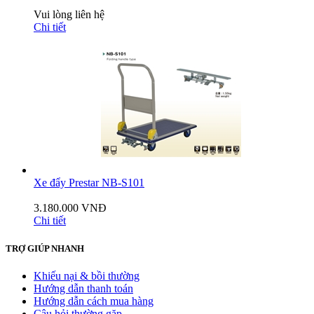
Vui lòng liên hệ
Chi tiết
Xe đẩy Prestar NB-S101
3.180.000 VNĐ
Chi tiết
TRỢ GIÚP NHANH
Khiếu nại & bồi thường
Hướng dẫn thanh toán
Hướng dẫn cách mua hàng
Câu hỏi thường gặp